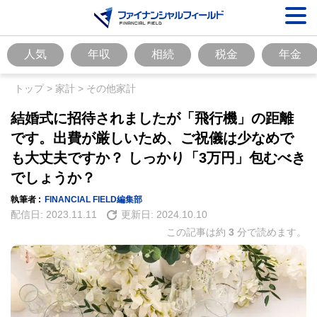
人気
年収
相続
税金
年金
トップ
>
家計
>
その他家計
結婚式に招待されましたが「飛行機」の距離
です。出費が厳しいため、ご祝儀は少なめで
も大丈夫ですか？ しっかり「3万円」包むべき
でしょうか？
執筆者 :
FINANCIAL FIELD編集部
配信日:
2023.11.11
更新日:
2024.10.10
この記事は約
3
分で読めます。