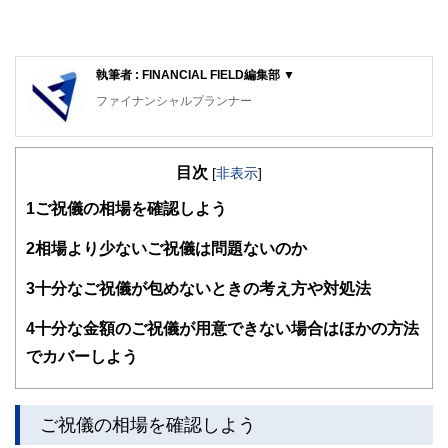
執筆者 : FINANCIAL FIELD編集部 ▼
ファイナンシャルプランナー
FinancialField編集部は、金融、経済に関する記事を、日々
の暮らしにどのような影響を与えるかという視点で、お金の
目次
知識がない方でも理解できるようわかりやすく発信していま
[
非表示
]
す。
1
ご祝儀の相場を確認しよう
編集部のメンバーは、ファイナンシャルプランナーの資格取
得者を中心に「お金や暮らし」に関する書籍・雑誌の編集経
2
相場より少ないご祝儀は問題ないのか
験者で構成され、企画立案から記事掲載まですべての工程に
関わることで、読者目線のコンテンツを追求しています。
3
十分なご祝儀が包めないときの考え方や対処法
FinancialFieldの特徴は、ファイナンシャルプランナー、弁
4
十分な金額のご祝儀が用意できない場合はほかの方法
護士、税理士、宅地建物取引士、相続診断士、住宅ローンア
ドバイザー、DCプランナー、公認会計士、社会保険労務
でカバーしよう
士、行政書士、投資アナリスト、キャリアコンサルタントな
ど150名以上の有資格者を執筆者・監修者として迎え、むず
かしく感じられる年金や税金、相続、保険、ローンなどの話
をわかりやすく発信している点です。
ご祝儀の相場を確認しよう