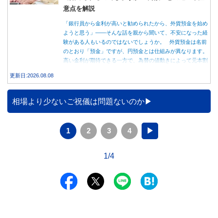
意点を解説
「銀行員から金利が高いと勧められたから、外貨預金を始め
ようと思う」――そんな話を親から聞いて、不安になった経
験がある人もいるのではないでしょうか。 外貨預金は名前
のとおり「預金」ですが、円預金とは仕組みが異なります。
高い金利が期待できる一方で、為替の値動きによって元本割
れする可能性もあります。 この記事では、外貨預金の仕組
更新日:2026.08.08
みや円預金との違い、始める前に知っておきたい注意点を分
かりやすく解説します。
相場より少ないご祝儀は問題ないのか
1
2
3
4
▶
1/4