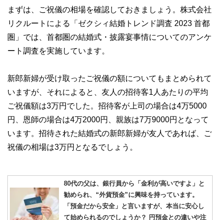
このように編集経験豊富なメンバーと金融や経済に精通した
まずは、ご祝儀の相場を確認しておきましょう。株式会社
執筆者・監修者による執筆体制を築くことで、内容のわかり
やすさはもちろんのこと、読み応えのあるコンテンツと確か
リクルートによる「ゼクシィ結婚トレンド調査 2023 首都
な情報発信を実現しています。
圏」では、首都圏の結婚式・披露宴事情についてのアンケ
私たちは、快適でより良い生活のアイデアを提供するお金の
ート調査を実施しています。
コンシェルジュを目指します。
新郎新婦が受け取ったご祝儀の額についてもまとめられて
いますが、それによると、友人の招待客1人あたりの平均
ご祝儀額は3万円でした。招待客が上司の場合は4万5000
円、恩師の場合は4万2000円、親族は7万9000円となって
います。招待された結婚式の新郎新婦が友人であれば、ご
祝儀の相場は3万円となるでしょう。
80代の父は、銀行員から「金利が高いですよ」と
勧められ、“外貨預金”に興味を持っています。
「預金だから安全」と言いますが、本当に安心し
て始められるのでしょうか？ 円預金との違いや注