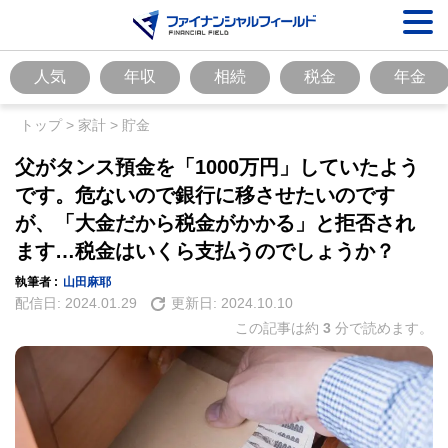
人気
年収
相続
税金
年金
トップ
>
家計
>
貯金
父がタンス預金を「1000万円」していたよう
です。危ないので銀行に移させたいのです
が、「大金だから税金がかかる」と拒否され
ます…税金はいくら支払うのでしょうか？
執筆者 :
山田麻耶
配信日:
2024.01.29
更新日:
2024.10.10
この記事は約
3
分で読めます。