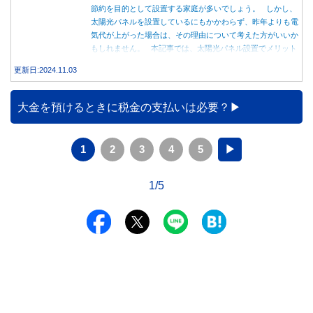
節約を目的として設置する家庭が多いでしょう。 しかし、
太陽光パネルを設置しているにもかかわらず、昨年よりも電
気代が上がった場合は、その理由について考えた方がいいか
もしれません。 本記事では、太陽光パネル設置でメリット
を得る方法とともに、電気代が高くなる理由について詳しく
更新日:2024.11.03
解説します。
大金を預けるときに税金の支払いは必要？
1
2
3
4
5
▶
1/5