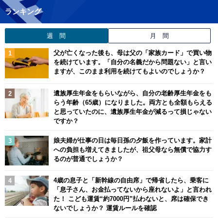
ランキング
週 間
月 間
父が亡くなった後も、母は父の「家族カード」で買い物
を続けています。「自分の名義だから問題ない」と言い
ますが、このまま利用を続けてもよいのでしょうか？
遺族厚生年金をもらいながら、自分の老齢厚生年金をも
らう年齢（65歳）になりました。両方とも全額もらえる
と思っていたのに、遺族厚生年金が減るって損じゃない
ですか？
娘夫婦が仕事の日は毎日孫の夕飯を作っています。家計
への負担も増えてきましたが、祖父母なら無償で協力す
るのが普通でしょうか？
4歳の息子と「新幹線の自由席」で帰省したら、乗客に
「息子さん、お金払ってないから座れないよ」と言われ
た！ こども運賃“約7000円”払わないと、席は確保でき
ないでしょうか？ 運賃ルールを確認