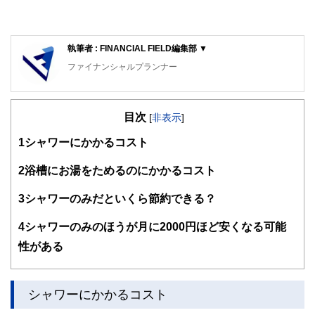
執筆者 : FINANCIAL FIELD編集部 ▼
ファイナンシャルプランナー
FinancialField編集部は、金融、経済に関する記事を、日々
の暮らしにどのような影響を与えるかという視点で、お金の
目次
知識がない方でも理解できるようわかりやすく発信していま
[
非表示
]
す。
1
シャワーにかかるコスト
編集部のメンバーは、ファイナンシャルプランナーの資格取
得者を中心に「お金や暮らし」に関する書籍・雑誌の編集経
2
浴槽にお湯をためるのにかかるコスト
験者で構成され、企画立案から記事掲載まですべての工程に
関わることで、読者目線のコンテンツを追求しています。
3
シャワーのみだといくら節約できる？
FinancialFieldの特徴は、ファイナンシャルプランナー、弁
4
シャワーのみのほうが月に2000円ほど安くなる可能
護士、税理士、宅地建物取引士、相続診断士、住宅ローンア
ドバイザー、DCプランナー、公認会計士、社会保険労務
性がある
士、行政書士、投資アナリスト、キャリアコンサルタントな
ど150名以上の有資格者を執筆者・監修者として迎え、むず
かしく感じられる年金や税金、相続、保険、ローンなどの話
をわかりやすく発信している点です。
シャワーにかかるコスト
このように編集経験豊富なメンバーと金融や経済に精通した