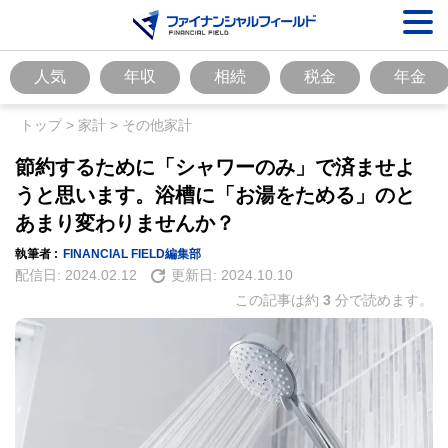
人気
年収
相続
税金
年金
トップ
>
家計
>
その他家計
節約するために「シャワーのみ」で済ませよ
うと思います。浴槽に「お湯をためる」のと
あまり変わりませんか？
執筆者 :
FINANCIAL FIELD編集部
配信日:
2024.02.12
更新日:
2024.10.10
この記事は約
3
分で読めます。