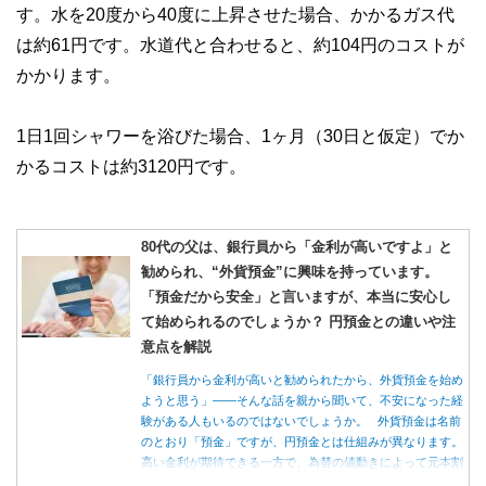
す。水を20度から40度に上昇させた場合、かかるガス代
は約61円です。水道代と合わせると、約104円のコストが
かかります。
1日1回シャワーを浴びた場合、1ヶ月（30日と仮定）でか
かるコストは約3120円です。
80代の父は、銀行員から「金利が高いですよ」と
勧められ、“外貨預金”に興味を持っています。
「預金だから安全」と言いますが、本当に安心し
て始められるのでしょうか？ 円預金との違いや注
意点を解説
「銀行員から金利が高いと勧められたから、外貨預金を始め
ようと思う」――そんな話を親から聞いて、不安になった経
験がある人もいるのではないでしょうか。 外貨預金は名前
のとおり「預金」ですが、円預金とは仕組みが異なります。
高い金利が期待できる一方で、為替の値動きによって元本割
れする可能性もあります。 この記事では、外貨預金の仕組