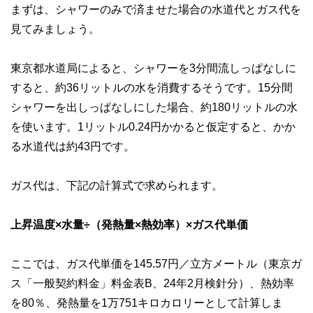
まずは、シャワーのみで済ませた場合の水道代とガス代を
執筆者・監修者による執筆体制を築くことで、内容のわかり
やすさはもちろんのこと、読み応えのあるコンテンツと確か
見てみましょう。
な情報発信を実現しています。
私たちは、快適でより良い生活のアイデアを提供するお金の
東京都水道局によると、シャワーを3分間流しっぱなしに
コンシェルジュを目指します。
すると、約36リットルの水を消費するそうです。15分間
シャワーを出しっぱなしにした場合、約180リットルの水
を使います。1リットル0.24円かかると仮定すると、かか
る水道代は約43円です。
ガス代は、下記の計算式で求められます。
上昇温度×水量÷（発熱量×熱効率）×ガス代単価
ここでは、ガス代単価を145.57円／立方メートル（東京ガ
ス「一般契約料金」料金表B、24年2月検針分）、熱効率
を80％、発熱量を1万751キロカロリーとして計算しま