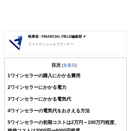
執筆者 : FINANCIAL FIELD編集部 ▼
ファイナンシャルプランナー
FinancialField編集部は、金融、経済に関する記事を、日々
の暮らしにどのような影響を与えるかという視点で、お金の
目次
知識がない方でも理解できるようわかりやすく発信していま
[
非表示
]
す。
1
ワインセラーの購入にかかる費用
編集部のメンバーは、ファイナンシャルプランナーの資格取
得者を中心に「お金や暮らし」に関する書籍・雑誌の編集経
2
ワインセラーにかかる電力
験者で構成され、企画立案から記事掲載まですべての工程に
関わることで、読者目線のコンテンツを追求しています。
3
ワインセラーにかかる電気代
FinancialFieldの特徴は、ファイナンシャルプランナー、弁
4
ワインセラーの電気代をおさえる方法
護士、税理士、宅地建物取引士、相続診断士、住宅ローンア
ドバイザー、DCプランナー、公認会計士、社会保険労務
士、行政書士、投資アナリスト、キャリアコンサルタントな
5
ワインセラーの初期コストは2万円～100万円程度、
ど150名以上の有資格者を執筆者・監修者として迎え、むず
維持コストは2000円〜6000円程度