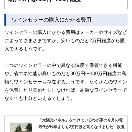
かしく感じられる年金や税金、相続、保険、ローンなどの話
をわかりやすく発信している点です。
このように編集経験豊富なメンバーと金融や経済に精通した
ワインセラーの購入にかかる費用
執筆者・監修者による執筆体制を築くことで、内容のわかり
やすさはもちろんのこと、読み応えのあるコンテンツと確か
ワインセラーの購入にかかる費用はメーカーやサイズなど
な情報発信を実現しています。
によってさまざまですが、安いものだと2万円程度から購
私たちは、快適でより良い生活のアイデアを提供するお金の
コンシェルジュを目指します。
入できるようです。
一つのワインセラーの中で異なる温度で保管できる機能
や、省エネ性能が高いものだと30万円〜100万円程度の高
額なワインセラーも存在するようです。たくさんのワイン
を保管したり集めたりしなければ、高額なワインセラーで
なくても十分といえるでしょう。
「太陽光パネル」をつけているわが家の今月の電
気代が昨年よりも2万円ほど高くなりました…設置