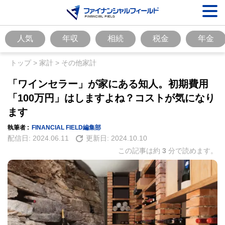
人気
年収
相続
税金
年金
トップ
>
家計
>
その他家計
「ワインセラー」が家にある知人。初期費用
「100万円」はしますよね？コストが気になり
ます
執筆者 :
FINANCIAL FIELD編集部
配信日:
2024.06.11
更新日:
2024.10.10
この記事は約
3
分で読めます。