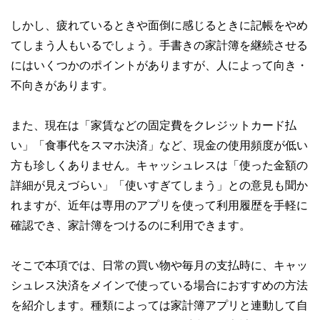
やすさはもちろんのこと、読み応えのあるコンテンツと確か
な情報発信を実現しています。
しかし、疲れているときや面倒に感じるときに記帳をやめ
てしまう人もいるでしょう。手書きの家計簿を継続させる
私たちは、快適でより良い生活のアイデアを提供するお金の
コンシェルジュを目指します。
にはいくつかのポイントがありますが、人によって向き・
不向きがあります。
また、現在は「家賃などの固定費をクレジットカード払
い」「食事代をスマホ決済」など、現金の使用頻度が低い
方も珍しくありません。キャッシュレスは「使った金額の
詳細が見えづらい」「使いすぎてしまう」との意見も聞か
れますが、近年は専用のアプリを使って利用履歴を手軽に
確認でき、家計簿をつけるのに利用できます。
そこで本項では、日常の買い物や毎月の支払時に、キャッ
シュレス決済をメインで使っている場合におすすめの方法
を紹介します。種類によっては家計簿アプリと連動して自