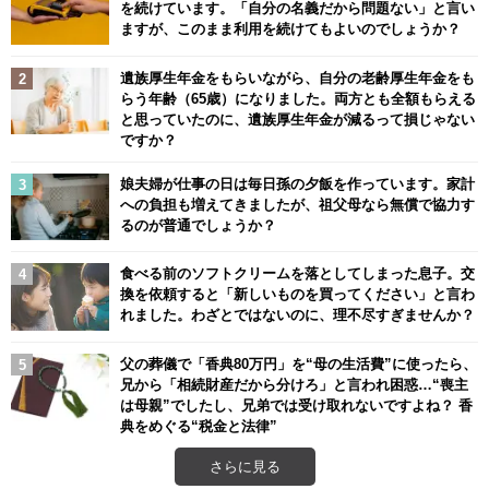
を続けています。「自分の名義だから問題ない」と言い
ますが、このまま利用を続けてもよいのでしょうか？
遺族厚生年金をもらいながら、自分の老齢厚生年金をも
らう年齢（65歳）になりました。両方とも全額もらえる
と思っていたのに、遺族厚生年金が減るって損じゃない
ですか？
娘夫婦が仕事の日は毎日孫の夕飯を作っています。家計
への負担も増えてきましたが、祖父母なら無償で協力す
るのが普通でしょうか？
食べる前のソフトクリームを落としてしまった息子。交
換を依頼すると「新しいものを買ってください」と言わ
れました。わざとではないのに、理不尽すぎませんか？
父の葬儀で「香典80万円」を“母の生活費”に使ったら、
兄から「相続財産だから分けろ」と言われ困惑…“喪主
は母親”でしたし、兄弟では受け取れないですよね？ 香
典をめぐる“税金と法律”
さらに見る