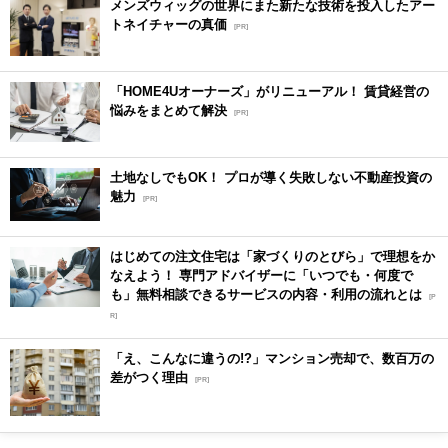
メンズウィッグの世界にまた新たな技術を投入したアー
トネイチャーの真価
[PR]
「HOME4Uオーナーズ」がリニューアル！ 賃貸経営の
悩みをまとめて解決
[PR]
土地なしでもOK！ プロが導く失敗しない不動産投資の
魅力
[PR]
はじめての注文住宅は「家づくりのとびら」で理想をか
なえよう！ 専門アドバイザーに「いつでも・何度で
も」無料相談できるサービスの内容・利用の流れとは
[P
R]
「え、こんなに違うの!?」マンション売却で、数百万の
差がつく理由
[PR]