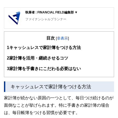
執筆者 : FINANCIAL FIELD編集部 ▼
ファイナンシャルプランナー
FinancialField編集部は、金融、経済に関する記事を、日々
の暮らしにどのような影響を与えるかという視点で、お金の
目次
知識がない方でも理解できるようわかりやすく発信していま
[
非表示
]
す。
1
キャッシュレスで家計簿をつける方法
編集部のメンバーは、ファイナンシャルプランナーの資格取
得者を中心に「お金や暮らし」に関する書籍・雑誌の編集経
2
家計簿を活用・継続させるコツ
験者で構成され、企画立案から記事掲載まですべての工程に
関わることで、読者目線のコンテンツを追求しています。
3
家計簿を手書きにこだわる必要はない
FinancialFieldの特徴は、ファイナンシャルプランナー、弁
護士、税理士、宅地建物取引士、相続診断士、住宅ローンア
ドバイザー、DCプランナー、公認会計士、社会保険労務
キャッシュレスで家計簿をつける方法
士、行政書士、投資アナリスト、キャリアコンサルタントな
ど150名以上の有資格者を執筆者・監修者として迎え、むず
家計簿が続かない原因の一つとして、毎日つけ続けるのが
かしく感じられる年金や税金、相続、保険、ローンなどの話
をわかりやすく発信している点です。
面倒なことが挙げられます。特に手書きの家計簿の場合
は、毎日帳簿をつける習慣が必要です。
このように編集経験豊富なメンバーと金融や経済に精通した
執筆者・監修者による執筆体制を築くことで、内容のわかり