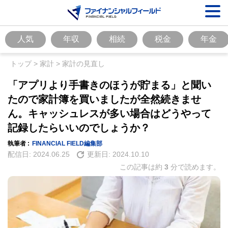
人気
年収
相続
税金
年金
トップ
>
家計
>
家計の見直し
「アプリより手書きのほうが貯まる」と聞い
たので家計簿を買いましたが全然続きませ
ん。キャッシュレスが多い場合はどうやって
記録したらいいのでしょうか？
執筆者 :
FINANCIAL FIELD編集部
配信日:
2024.06.25
更新日:
2024.10.10
この記事は約
3
分で読めます。