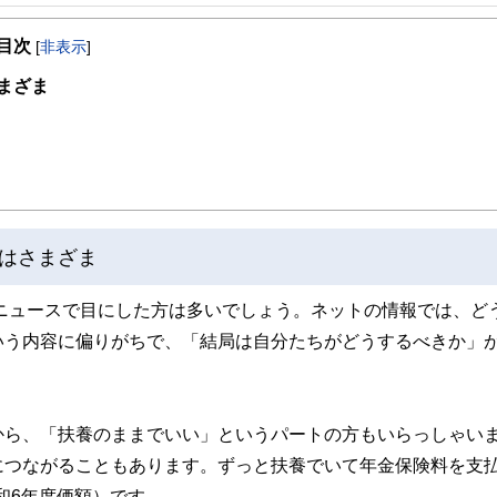
、開業後は、顧問先の会社の労働保険関係や社会保険関係の手続き、相談にのる傍
。著書は、「3級FP過去問題集」(金融ブックス）。「子どもにかけるお金の本」
目次
ス社）など。女2人男1人の3児の母でもある。
[
非表示
]
まざま
はさまざま
やニュースで目にした方は多いでしょう。ネットの情報では、ど
いう内容に偏りがちで、「結局は自分たちがどうするべきか」
から、「扶養のままでいい」というパートの方もいらっしゃい
につながることもあります。ずっと扶養でいて年金保険料を支
令和6年度価額）です。