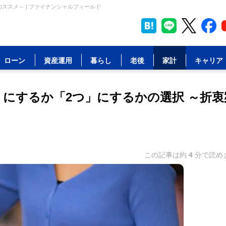
ススメ～ | ファイナンシャルフィールド
ローン
資産運用
暮らし
老後
家計
キャリア
」にするか「2つ」にするかの選択 ～折衷
この記事は約
4
分で読め