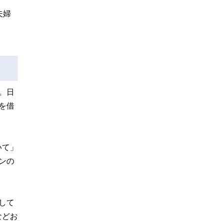
夫婦
。日
を借
いて」
ンの
して
などお