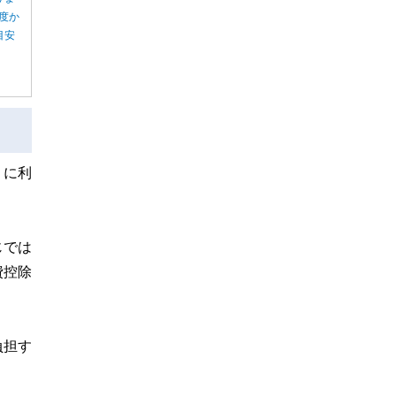
度か
目安
うに利
じでは
費控除
負担す