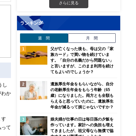
ら、
さらに見る
（主
ランキング
週 間
月 間
父が亡くなった後も、母は父の「家
族カード」で買い物を続けていま
す。「自分の名義だから問題ない」
と言いますが、このまま利用を続け
てもよいのでしょうか？
遺族厚生年金をもらいながら、自分
うし
の老齢厚生年金をもらう年齢（65
がわか
歳）になりました。両方とも全額も
らえると思っていたのに、遺族厚生
年金が減るって損じゃないですか？
ます
娘夫婦が仕事の日は毎日孫の夕飯を
作っています。家計への負担も増え
払って
てきましたが、祖父母なら無償で協