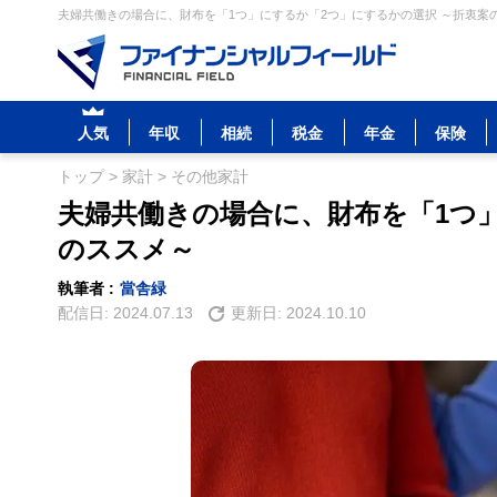
夫婦共働きの場合に、財布を「1つ」にするか「2つ」にするかの選択 ～折衷案の
人気
年収
相続
税金
年金
保険
トップ
>
家計
>
その他家計
夫婦共働きの場合に、財布を「1つ
のススメ～
執筆者 :
當舎緑
配信日:
2024.07.13
更新日:
2024.10.10