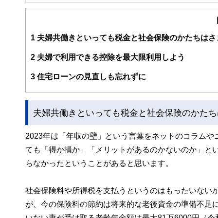
阪神淡路大震災の経験から、法律やお金の大切さを実感し
一般消費者向けのセミナーや執筆活動も精力的に行っている
婦の友社）「もらい忘れ年金の受け取り方」（近代セール
1
夫婦共働きといっても税金と社会保険のかたちはさ
2
夫婦で利用できる控除を最大限利用しよう
3
住宅ローンの見直しも忘れずに
夫婦共働きといっても税金と社会保険のかたち
2023年は「年収の壁」という言葉をネットのコラム
ても「得か損か」「メリットがあるのかないのか」と
らなかったということがあると思います。
社会保険料や所得税を支払うというのはもったいない
が、今の保険料の節約は将来的な老後資金の準備不足
いない妻が受け取る老齢年金額は最大81万6000円（