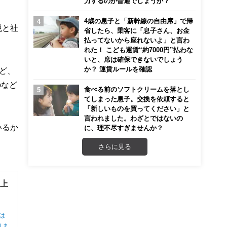
力するのが普通でしょうか？
4歳の息子と「新幹線の自由席」で帰
税と社
省したら、乗客に「息子さん、お金
払ってないから座れないよ」と言わ
れた！ こども運賃“約7000円”払わな
いと、席は確保できないでしょう
か？ 運賃ルールを確認
ど、
oなど
食べる前のソフトクリームを落とし
てしまった息子。交換を依頼すると
「新しいものを買ってください」と
言われました。わざとではないの
いるか
に、理不尽すぎませんか？
さらに見る
”上
は
りま