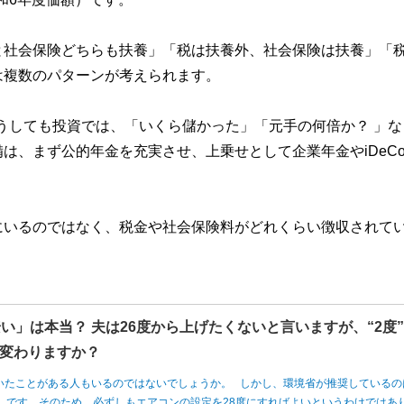
と社会保険どちらも扶養」「税は扶養外、社会保険は扶養」「
は複数のパターンが考えられます。
どうしても投資では、「いくら儲かった」「元手の何倍か？ 」な
は、まず公的年金を充実させ、上乗せとして企業年金やiDeC
にいるのではなく、税金や社会保険料がどれくらい徴収されて
い」は本当？ 夫は26度から上げたくないと言いますが、“2度
変わりますか？
いたことがある人もいるのではないでしょうか。 しかし、環境省が推奨しているの
度」です。そのため、必ずしもエアコンの設定を28度にすればよいというわけではあ