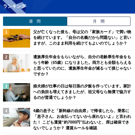
ランキング
週 間
月 間
父が亡くなった後も、母は父の「家族カード」で買い物
を続けています。「自分の名義だから問題ない」と言い
ますが、このまま利用を続けてもよいのでしょうか？
遺族厚生年金をもらいながら、自分の老齢厚生年金をも
らう年齢（65歳）になりました。両方とも全額もらえる
と思っていたのに、遺族厚生年金が減るって損じゃない
ですか？
娘夫婦が仕事の日は毎日孫の夕飯を作っています。家計
への負担も増えてきましたが、祖父母なら無償で協力す
るのが普通でしょうか？
4歳の息子と「新幹線の自由席」で帰省したら、乗客に
「息子さん、お金払ってないから座れないよ」と言われ
た！ こども運賃“約7000円”払わないと、席は確保でき
ないでしょうか？ 運賃ルールを確認