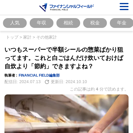
人気
年収
相続
税金
年金
トップ
>
家計
>
その他家計
いつもスーパーで半額シールの惣菜ばかり狙
ってます。これと白ごはんだけ炊いておけば
自炊より「節約」できますよね？
執筆者 :
FINANCIAL FIELD編集部
配信日:
2024.07.13
更新日:
2024.10.10
この記事は約
4
分で読めます。