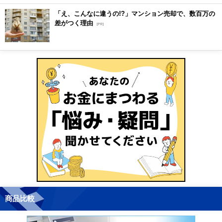
「え、こんなに違うの!?」マンション売却で、数百万の
差がつく理由
[PR]
商品比較