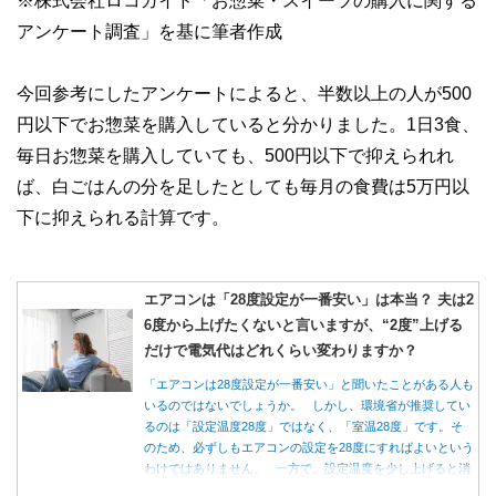
※株式会社ロコガイド「お惣菜・スイーツの購入に関する
アンケート調査」を基に筆者作成
今回参考にしたアンケートによると、半数以上の人が500
円以下でお惣菜を購入していると分かりました。1日3食、
毎日お惣菜を購入していても、500円以下で抑えられれ
ば、白ごはんの分を足したとしても毎月の食費は5万円以
下に抑えられる計算です。
エアコンは「28度設定が一番安い」は本当？ 夫は2
6度から上げたくないと言いますが、“2度”上げる
だけで電気代はどれくらい変わりますか？
「エアコンは28度設定が一番安い」と聞いたことがある人も
いるのではないでしょうか。 しかし、環境省が推奨してい
るのは「設定温度28度」ではなく、「室温28度」です。そ
のため、必ずしもエアコンの設定を28度にすればよいという
わけではありません。 一方で、設定温度を少し上げると消
費電力が減り、電気代の節約につながる可能性があることも