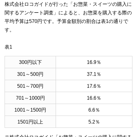
株式会社ロコガイドが行った「お惣菜・スイーツの購入に
執筆者・監修者による執筆体制を築くことで、内容のわかり
やすさはもちろんのこと、読み応えのあるコンテンツと確か
関するアンケート調査」によると、お惣菜を購入する際の
な情報発信を実現しています。
平均予算は570円です。予算金額別の割合は表1の通りで
私たちは、快適でより良い生活のアイデアを提供するお金の
す。
コンシェルジュを目指します。
表1
300円以下
16.9％
301～500円
37.1％
501～700円
17.6％
701～1000円
16.6％
1001～1500円
6.6％
1501円以上
5.2％