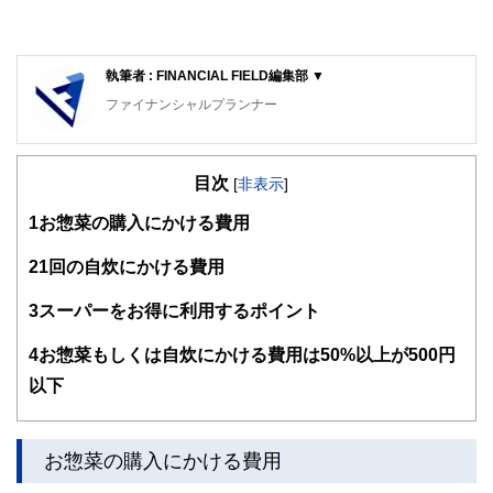
執筆者 : FINANCIAL FIELD編集部 ▼
ファイナンシャルプランナー
FinancialField編集部は、金融、経済に関する記事を、日々
の暮らしにどのような影響を与えるかという視点で、お金の
目次
知識がない方でも理解できるようわかりやすく発信していま
[
非表示
]
す。
1
お惣菜の購入にかける費用
編集部のメンバーは、ファイナンシャルプランナーの資格取
得者を中心に「お金や暮らし」に関する書籍・雑誌の編集経
2
1回の自炊にかける費用
験者で構成され、企画立案から記事掲載まですべての工程に
関わることで、読者目線のコンテンツを追求しています。
3
スーパーをお得に利用するポイント
FinancialFieldの特徴は、ファイナンシャルプランナー、弁
4
お惣菜もしくは自炊にかける費用は50%以上が500円
護士、税理士、宅地建物取引士、相続診断士、住宅ローンア
ドバイザー、DCプランナー、公認会計士、社会保険労務
以下
士、行政書士、投資アナリスト、キャリアコンサルタントな
ど150名以上の有資格者を執筆者・監修者として迎え、むず
かしく感じられる年金や税金、相続、保険、ローンなどの話
をわかりやすく発信している点です。
お惣菜の購入にかける費用
このように編集経験豊富なメンバーと金融や経済に精通した