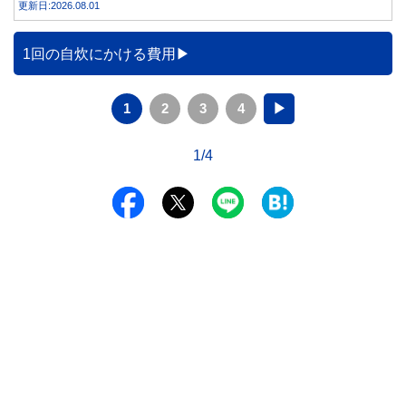
更新日:2026.08.01
事実です。では、26度から28度へ2度上げた場合、電気代は
どれくらい変わるのでしょうか。 本記事では、公的機関の
データをもとに、節約効果の目安と快適に過ごすためのポイ
1回の自炊にかける費用
ントを分かりやすく解説します。
1
2
3
4
▶
1/4