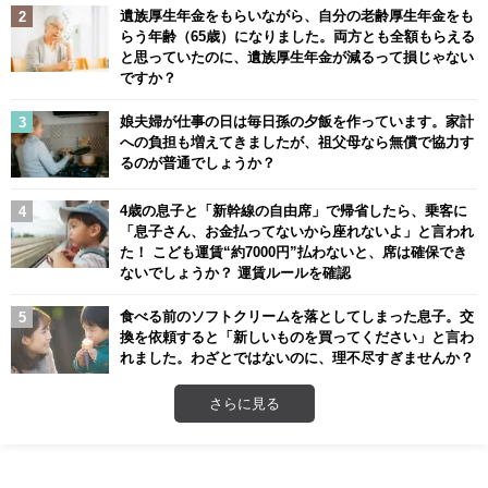
遺族厚生年金をもらいながら、自分の老齢厚生年金をも
らう年齢（65歳）になりました。両方とも全額もらえる
と思っていたのに、遺族厚生年金が減るって損じゃない
ですか？
娘夫婦が仕事の日は毎日孫の夕飯を作っています。家計
への負担も増えてきましたが、祖父母なら無償で協力す
るのが普通でしょうか？
4歳の息子と「新幹線の自由席」で帰省したら、乗客に
「息子さん、お金払ってないから座れないよ」と言われ
た！ こども運賃“約7000円”払わないと、席は確保でき
ないでしょうか？ 運賃ルールを確認
食べる前のソフトクリームを落としてしまった息子。交
換を依頼すると「新しいものを買ってください」と言わ
れました。わざとではないのに、理不尽すぎませんか？
さらに見る