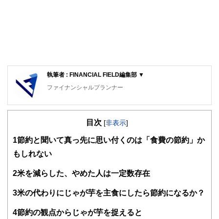
執筆者 : FINANCIAL FIELD編集部 ▼
ファイナンシャルプランナー
FinancialField編集部は、金融、経済に関する記事を、日々
の暮らしにどのような影響を与えるかという視点で、お金の
目次
知識がない方でも理解できるようわかりやすく発信していま
[
非表示
]
す。
1
節約と聞いて真っ先に思い付くのは「食費の節約」か
編集部のメンバーは、ファイナンシャルプランナーの資格取
もしれない
得者を中心に「お金や暮らし」に関する書籍・雑誌の編集経
験者で構成され、企画立案から記事掲載まですべての工程に
2
米を減らした、やめた人は一定数存在
関わることで、読者目線のコンテンツを追求しています。
FinancialFieldの特徴は、ファイナンシャルプランナー、弁
3
米の代わりにじゃが芋を主食にしたら節約になるか？
護士、税理士、宅地建物取引士、相続診断士、住宅ローンア
ドバイザー、DCプランナー、公認会計士、社会保険労務
4
節約の観点からじゃが芋を捉えると
士、行政書士、投資アナリスト、キャリアコンサルタントな