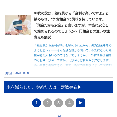
80代の父は、銀行員から「金利が高いですよ」と
勧められ、“外貨預金”に興味を持っています。
「預金だから安全」と言いますが、本当に安心し
て始められるのでしょうか？ 円預金との違いや注
意点を解説
「銀行員から金利が高いと勧められたから、外貨預金を始め
ようと思う」――そんな話を親から聞いて、不安になった経
験がある人もいるのではないでしょうか。 外貨預金は名前
のとおり「預金」ですが、円預金とは仕組みが異なります。
高い金利が期待できる一方で、為替の値動きによって元本割
れする可能性もあります。 この記事では、外貨預金の仕組
更新日:2026.08.08
みや円預金との違い、始める前に知っておきたい注意点を分
かりやすく解説します。
米を減らした、やめた人は一定数存在
1
2
3
4
▶
1/4