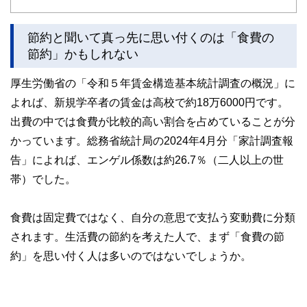
ど150名以上の有資格者を執筆者・監修者として迎え、むず
かしく感じられる年金や税金、相続、保険、ローンなどの話
をわかりやすく発信している点です。
節約と聞いて真っ先に思い付くのは「食費の
節約」かもしれない
このように編集経験豊富なメンバーと金融や経済に精通した
執筆者・監修者による執筆体制を築くことで、内容のわかり
厚生労働省の「令和５年賃金構造基本統計調査の概況」に
やすさはもちろんのこと、読み応えのあるコンテンツと確か
な情報発信を実現しています。
よれば、新規学卒者の賃金は高校で約18万6000円です。
私たちは、快適でより良い生活のアイデアを提供するお金の
出費の中では食費が比較的高い割合を占めていることが分
コンシェルジュを目指します。
かっています。総務省統計局の2024年4月分「家計調査報
告」によれば、エンゲル係数は約26.7％（二人以上の世
帯）でした。
食費は固定費ではなく、自分の意思で支払う変動費に分類
されます。生活費の節約を考えた人で、まず「食費の節
約」を思い付く人は多いのではないでしょうか。