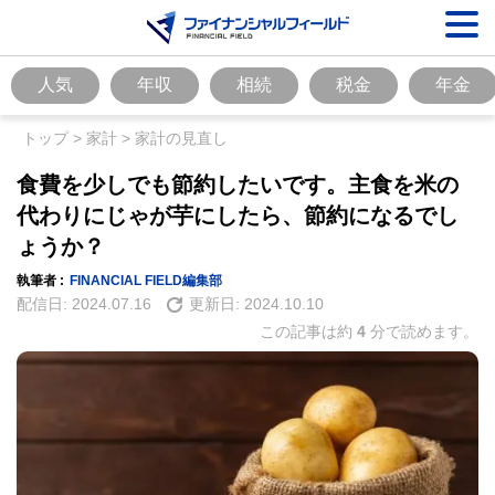
人気
年収
相続
税金
年金
トップ
>
家計
>
家計の見直し
食費を少しでも節約したいです。主食を米の
代わりにじゃが芋にしたら、節約になるでし
ょうか？
執筆者 :
FINANCIAL FIELD編集部
配信日:
2024.07.16
更新日:
2024.10.10
この記事は約
4
分で読めます。