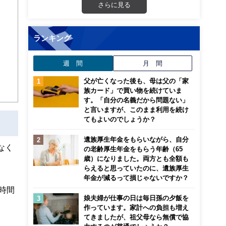
さらに見る
画立
ランキング
ンナ
迎
週 間
月 間
こ
父が亡くなった後も、母は父の「家
族カード」で買い物を続けていま
す。「自分の名義だから問題ない」
と言いますが、このまま利用を続け
てもよいのでしょうか？
遺族厚生年金をもらいながら、自分
なく
の老齢厚生年金をもらう年齢（65
歳）になりました。両方とも全額も
らえると思っていたのに、遺族厚生
年金が減るって損じゃないですか？
時間
娘夫婦が仕事の日は毎日孫の夕飯を
作っています。家計への負担も増え
てきましたが、祖父母なら無償で協