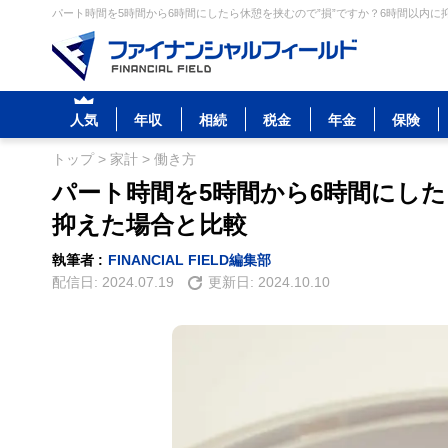
パート時間を5時間から6時間にしたら休憩を挟むので”損”ですか？6時間以内に抑
人気
年収
相続
税金
年金
保険
トップ
>
家計
>
働き方
パート時間を5時間から6時間にした
抑えた場合と比較
執筆者 :
FINANCIAL FIELD編集部
配信日:
2024.07.19
更新日:
2024.10.10