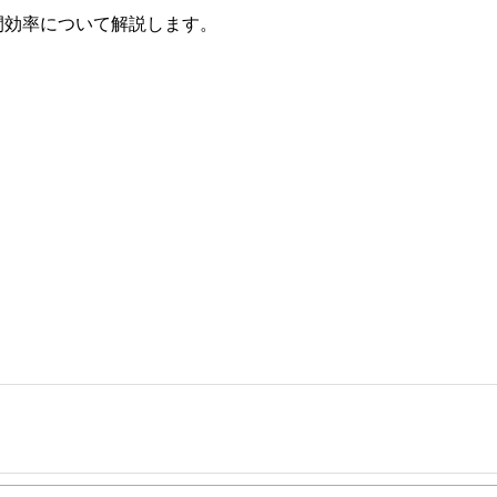
間効率について解説します。
事を、日々の暮らしにどのような影響を与えるかという視点で、お金の知識がない方でも理