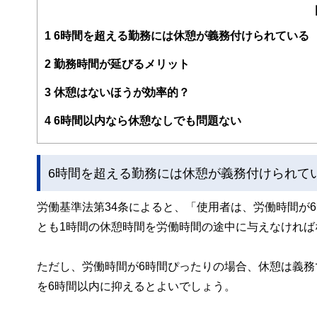
編集部のメンバーは、ファイナンシャルプランナーの資格
案から記事掲載まですべての工程に関わることで、読者目
1
6時間を超える勤務には休憩が義務付けられている
FinancialFieldの特徴は、ファイナンシャルプラ
2
勤務時間が延びるメリット
ー、公認会計士、社会保険労務士、行政書士、投資アナリ
え、むずかしく感じられる年金や税金、相続、保険、ロー
3
休憩はないほうが効率的？
このように編集経験豊富なメンバーと金融や経済に精通し
4
6時間以内なら休憩なしでも問題ない
と、読み応えのあるコンテンツと確かな情報発信を実現し
私たちは、快適でより良い生活のアイデアを提供するお金
6時間を超える勤務には休憩が義務付けられて
労働基準法第34条によると、「使用者は、労働時間が
とも1時間の休憩時間を労働時間の途中に与えなければ
ただし、労働時間が6時間ぴったりの場合、休憩は義
を6時間以内に抑えるとよいでしょう。