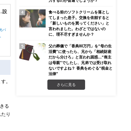
力するのが普通でしょうか？
…設
食べる前のソフトクリームを落とし
てしまった息子。交換を依頼すると
「新しいものを買ってください」と
言われました。わざとではないの
光パ
に、理不尽すぎませんか？
ん。
父の葬儀で「香典80万円」を“母の生
活費”に使ったら、兄から「相続財産
だから分けろ」と言われ困惑…“喪主
は母親”でしたし、兄弟では受け取れ
ないですよね？ 香典をめぐる“税金と
法律”
ます。
さらに見る
きる
れたり