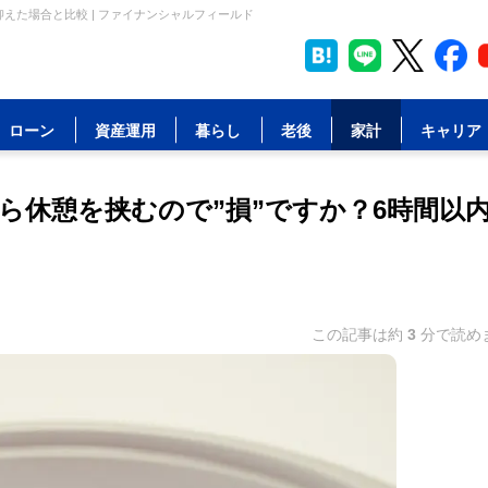
えた場合と比較 | ファイナンシャルフィールド
ローン
資産運用
暮らし
老後
家計
キャリア
ら休憩を挟むので”損”ですか？6時間以
この記事は約
3
分で読め