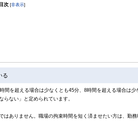
目次
[
非表示
]
取得者を中心に「お金や暮らし」に関する書籍・雑誌の編集経験者で構成され、企
線のコンテンツを追求しています。
ンナー、弁護士、税理士、宅地建物取引士、相続診断士、住宅ローンアドバイザー、DCプラ
スト、キャリアコンサルタントなど150名以上の有資格者を執筆者・監修者として
ンなどの話をわかりやすく発信している点です。
た執筆者・監修者による執筆体制を築くことで、内容のわかりやすさはもちろんの
ています。
のコンシェルジュを目指します。
いる
6時間を超える場合は少なくとも45分、8時間を超える場合は少
ならない」と定められています。
務ではありません。職場の拘束時間を短く済ませたい方は、勤務