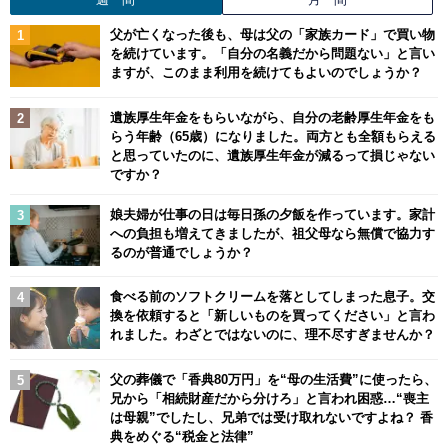
父が亡くなった後も、母は父の「家族カード」で買い物
を続けています。「自分の名義だから問題ない」と言い
ますが、このまま利用を続けてもよいのでしょうか？
遺族厚生年金をもらいながら、自分の老齢厚生年金をも
らう年齢（65歳）になりました。両方とも全額もらえる
と思っていたのに、遺族厚生年金が減るって損じゃない
ですか？
娘夫婦が仕事の日は毎日孫の夕飯を作っています。家計
への負担も増えてきましたが、祖父母なら無償で協力す
るのが普通でしょうか？
食べる前のソフトクリームを落としてしまった息子。交
換を依頼すると「新しいものを買ってください」と言わ
れました。わざとではないのに、理不尽すぎませんか？
父の葬儀で「香典80万円」を“母の生活費”に使ったら、
兄から「相続財産だから分けろ」と言われ困惑…“喪主
は母親”でしたし、兄弟では受け取れないですよね？ 香
典をめぐる“税金と法律”