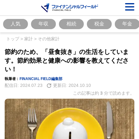
人気
年収
相続
税金
年金
トップ
>
家計
>
その他家計
節約のため、「昼食抜き」の生活をしていま
す。節約効果と健康への影響を教えてくださ
い！
執筆者 :
FINANCIAL FIELD編集部
配信日:
2024.07.23
更新日:
2024.10.10
この記事は約
3
分で読めます。