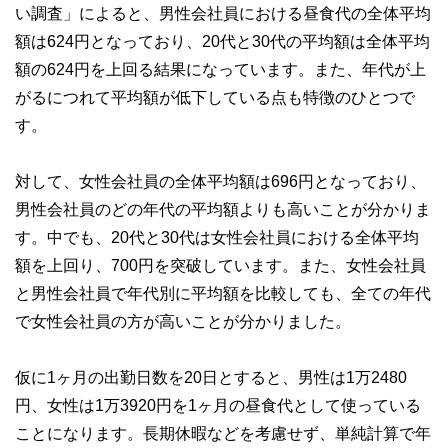
い調査」によると、男性会社員における昼食代の全体平均
執筆者・監修者による執筆体制を築くことで、内容のわかり
やすさはもちろんのこと、読み応えのあるコンテンツと確か
額は624円となっており、20代と30代の平均額は全体平均
な情報発信を実現しています。
額の624円を上回る結果になっています。また、年代が上
私たちは、快適でより良い生活のアイデアを提供するお金の
がるにつれて平均額が低下している点も特徴のひとつで
コンシェルジュを目指します。
す。
対して、女性会社員の全体平均額は696円となっており、
男性会社員のどの年代の平均額よりも高いことが分かりま
す。中でも、20代と30代は女性会社員における全体平均
額を上回り、700円を突破しています。また、女性会社員
と男性会社員で年代別に平均額を比較しても、全ての年代
で女性会社員の方が高いことが分かりました。
仮に1ヶ月の出勤日数を20日とすると、男性は1万2480
円、女性は1万3920円を1ヶ月の昼食代として使っている
ことになります。長期休暇などを考慮せず、単純計算で年