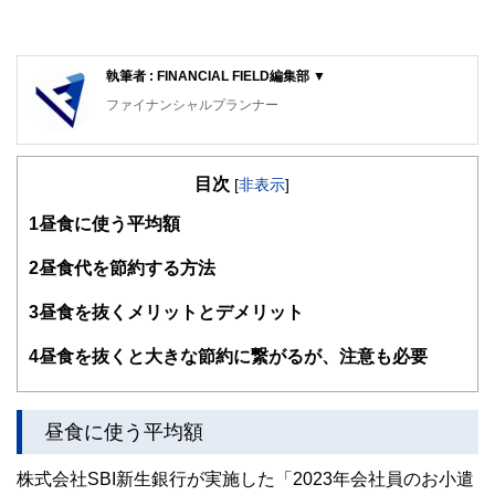
執筆者 : FINANCIAL FIELD編集部 ▼
ファイナンシャルプランナー
FinancialField編集部は、金融、経済に関する記事を、日々
の暮らしにどのような影響を与えるかという視点で、お金の
目次
知識がない方でも理解できるようわかりやすく発信していま
[
非表示
]
す。
1
昼食に使う平均額
編集部のメンバーは、ファイナンシャルプランナーの資格取
得者を中心に「お金や暮らし」に関する書籍・雑誌の編集経
2
昼食代を節約する方法
験者で構成され、企画立案から記事掲載まですべての工程に
関わることで、読者目線のコンテンツを追求しています。
3
昼食を抜くメリットとデメリット
FinancialFieldの特徴は、ファイナンシャルプランナー、弁
4
昼食を抜くと大きな節約に繋がるが、注意も必要
護士、税理士、宅地建物取引士、相続診断士、住宅ローンア
ドバイザー、DCプランナー、公認会計士、社会保険労務
士、行政書士、投資アナリスト、キャリアコンサルタントな
ど150名以上の有資格者を執筆者・監修者として迎え、むず
昼食に使う平均額
かしく感じられる年金や税金、相続、保険、ローンなどの話
をわかりやすく発信している点です。
株式会社SBI新生銀行が実施した「2023年会社員のお小遣
このように編集経験豊富なメンバーと金融や経済に精通した