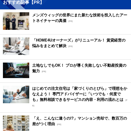
おすすめ記事【PR】
メンズウィッグの世界にまた新たな技術を投入したアー
トネイチャーの真価
[PR]
「HOME4Uオーナーズ」がリニューアル！ 賃貸経営の
悩みをまとめて解決
[PR]
土地なしでもOK！ プロが導く失敗しない不動産投資の
魅力
[PR]
はじめての注文住宅は「家づくりのとびら」で理想をか
なえよう！ 専門アドバイザーに「いつでも・何度で
も」無料相談できるサービスの内容・利用の流れとは
[P
R]
「え、こんなに違うの!?」マンション売却で、数百万の
差がつく理由
[PR]