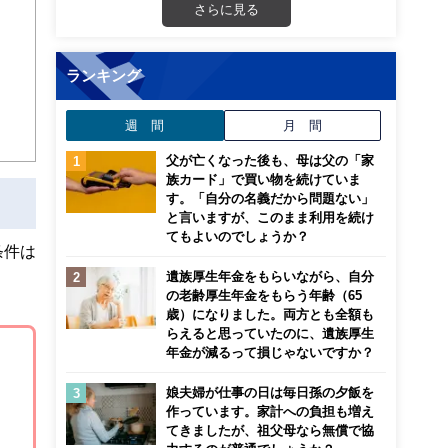
さらに見る
画立
ランキング
ンナ
迎
週 間
月 間
こ
父が亡くなった後も、母は父の「家
族カード」で買い物を続けていま
す。「自分の名義だから問題ない」
と言いますが、このまま利用を続け
てもよいのでしょうか？
条件は
遺族厚生年金をもらいながら、自分
の老齢厚生年金をもらう年齢（65
歳）になりました。両方とも全額も
らえると思っていたのに、遺族厚生
年金が減るって損じゃないですか？
娘夫婦が仕事の日は毎日孫の夕飯を
作っています。家計への負担も増え
てきましたが、祖父母なら無償で協