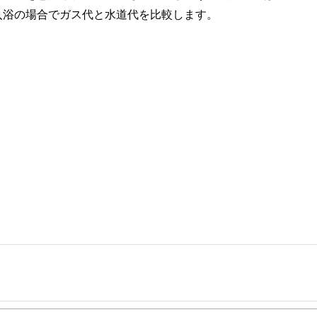
入浴の場合でガス代と水道代を比較します。
事を、日々の暮らしにどのような影響を与えるかという視点で、お金の知識がない方でも理