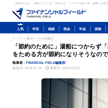
「節約のために」湯船につからず「20分以上」シャワーを使う母。浴槽にお湯を
人気
年収
相続
税金
年金
保険
トップ
>
家計
>
その他家計
「節約のために」湯船につからず「
をためる方が節約になりそうなので
執筆者 :
FINANCIAL FIELD編集部
配信日:
2024.07.24
更新日:
2024.10.10