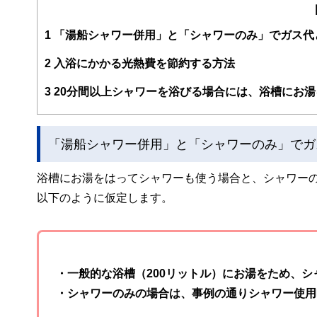
編集部のメンバーは、ファイナンシャルプランナーの資格
案から記事掲載まですべての工程に関わることで、読者目
1
「湯船シャワー併用」と「シャワーのみ」でガス代
FinancialFieldの特徴は、ファイナンシャルプラ
2
入浴にかかる光熱費を節約する方法
ー、公認会計士、社会保険労務士、行政書士、投資アナリ
え、むずかしく感じられる年金や税金、相続、保険、ロー
3
20分間以上シャワーを浴びる場合には、浴槽にお
このように編集経験豊富なメンバーと金融や経済に精通し
と、読み応えのあるコンテンツと確かな情報発信を実現し
「湯船シャワー併用」と「シャワーのみ」でガ
私たちは、快適でより良い生活のアイデアを提供するお金
浴槽にお湯をはってシャワーも使う場合と、シャワー
以下のように仮定します。
・一般的な浴槽（200リットル）にお湯をため、シ
・シャワーのみの場合は、事例の通りシャワー使用