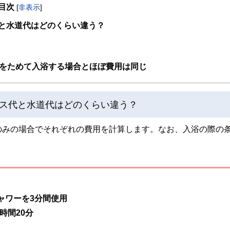
目次
[
非表示
]
取得者を中心に「お金や暮らし」に関する書籍・雑誌の編集経験者で構成され、企
線のコンテンツを追求しています。
と水道代はどのくらい違う？
ンナー、弁護士、税理士、宅地建物取引士、相続診断士、住宅ローンアドバイザー、DCプラ
スト、キャリアコンサルタントなど150名以上の有資格者を執筆者・監修者として
ンなどの話をわかりやすく発信している点です。
湯をためて入浴する場合とほぼ費用は同じ
た執筆者・監修者による執筆体制を築くことで、内容のわかりやすさはもちろんの
ています。
ス代と水道代はどのくらい違う？
のコンシェルジュを目指します。
のみの場合でそれぞれの費用を計算します。なお、入浴の際の
ャワーを3分間使用
時間20分