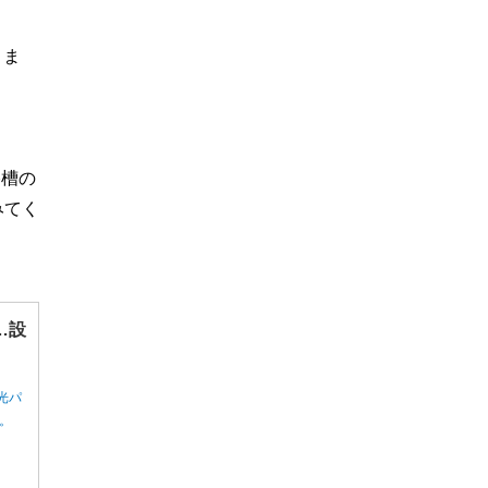
りま
浴槽の
みてく
…設
光パ
ん。