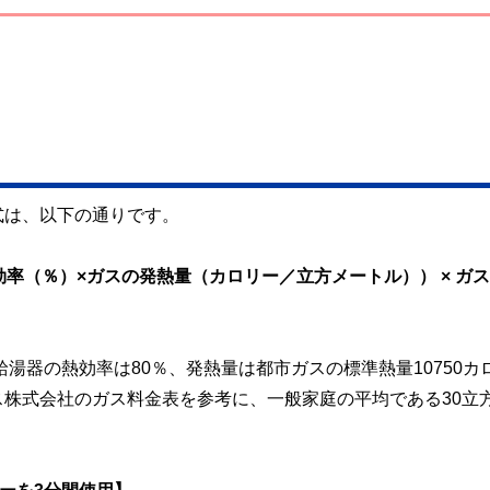
式は、以下の通りです。
率（％）×ガスの発熱量（カロリー／立方メートル）） × ガ
給湯器の熱効率は80％、発熱量は都市ガスの標準熱量10750カ
株式会社のガス料金表を参考に、一般家庭の平均である30立