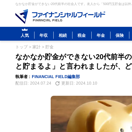
なかなか貯金ができない20代前半の社会人です。友人から「500円玉貯金は以外
人気
年収
相続
税金
年金
保険
トップ
>
家計
>
貯金
なかなか貯金ができない20代前半の
と貯まるよ」と言われましたが、
執筆者 :
FINANCIAL FIELD編集部
配信日:
2024.07.24
更新日:
2024.10.10