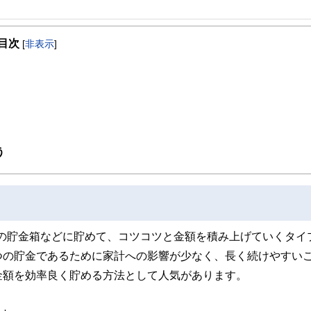
事を、日々の暮らしにどのような影響を与えるかという視点で、お金の知識がない方でも理
目次
[
非表示
]
取得者を中心に「お金や暮らし」に関する書籍・雑誌の編集経験者で構成され、企
線のコンテンツを追求しています。
ンナー、弁護士、税理士、宅地建物取引士、相続診断士、住宅ローンアドバイザー、DCプラ
スト、キャリアコンサルタントなど150名以上の有資格者を執筆者・監修者として
ンなどの話をわかりやすく発信している点です。
た執筆者・監修者による執筆体制を築くことで、内容のわかりやすさはもちろんの
う
ています。
のコンシェルジュを目指します。
専用の貯金箱などに貯めて、コツコツと金額を積み上げていくタイ
つの貯金であるために家計への影響が少なく、長く続けやすい
金額を効率良く貯める方法として人気があります。