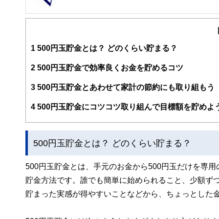
FinancialField編集部は、金融、経済に関する記
るようわかりやすく発信しています。
編集部のメンバーは、ファイナンシャルプランナーの資格
案から記事掲載まですべての工程に関わることで、読者目
1
500円玉貯金とは？ どのくらい貯まる？
FinancialFieldの特徴は、ファイナンシャルプラ
2
500円玉貯金で効率良くお金を貯めるコツ
ー、公認会計士、社会保険労務士、行政書士、投資アナリ
え、むずかしく感じられる年金や税金、相続、保険、ロー
3
500円玉貯金とあわせて家計の節約にも取り組もう
このように編集経験豊富なメンバーと金融や経済に精通し
4
500円玉貯金にコツコツ取り組んで目標額を貯めよ
と、読み応えのあるコンテンツと確かな情報発信を実現し
私たちは、快適でより良い生活のアイデアを提供するお金
500円玉貯金とは？ どのくらい貯まる？
500円玉貯金とは、手元のお金から500円玉だけを
貯金方法です。誰でも簡単に始められること、少額ず
貯まった実感が得やすいことなどから、ちょっとした