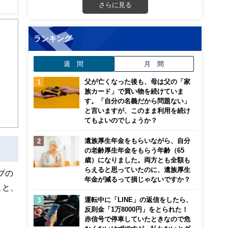
さらに見る
解でき
ランキング
画立
週 間
月 間
ンナ
迎
父が亡くなった後も、母は父の「家
族カード」で買い物を続けていま
す。「自分の名義だから問題ない」
こ
と言いますが、このまま利用を続け
てもよいのでしょうか？
遺族厚生年金をもらいながら、自分
の老齢厚生年金をもらう年齢（65
歳）になりました。両方とも全額も
らえると思っていたのに、遺族厚生
プの
年金が減るって損じゃないですか？
こと、
運転中に「LINE」の返信をしたら、
反則金「1万8000円」をとられた！
赤信号で停車していたときなので危