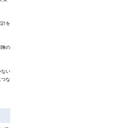
家計を
保険の
いない
につな