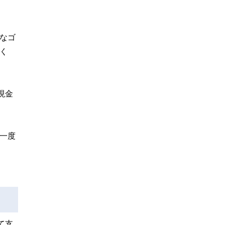
なゴ
く
現金
一度
て支