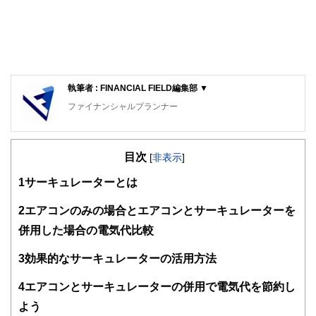
執筆者 : FINANCIAL FIELD編集部 ▼
ファイナンシャルプランナー
FinancialField編集部は、金融、経済に関する記事を、日々
の暮らしにどのような影響を与えるかという視点で、お金の
目次
知識がない方でも理解できるようわかりやすく発信していま
[
非表示
]
す。
1
サーキュレーターとは
編集部のメンバーは、ファイナンシャルプランナーの資格取
得者を中心に「お金や暮らし」に関する書籍・雑誌の編集経
2
エアコンのみの場合とエアコンとサーキュレーターを
験者で構成され、企画立案から記事掲載まですべての工程に
併用した場合の電気代比較
関わることで、読者目線のコンテンツを追求しています。
FinancialFieldの特徴は、ファイナンシャルプランナー、弁
3
効果的なサーキュレーターの活用方法
護士、税理士、宅地建物取引士、相続診断士、住宅ローンア
ドバイザー、DCプランナー、公認会計士、社会保険労務
4
エアコンとサーキュレーターの併用で電気代を節約し
士、行政書士、投資アナリスト、キャリアコンサルタントな
よう
ど150名以上の有資格者を執筆者・監修者として迎え、むず