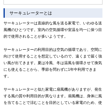
かしく感じられる年金や税金、相続、保険、ローンなどの話
をわかりやすく発信している点です。
サーキュレーターとは
このように編集経験豊富なメンバーと金融や経済に精通した
執筆者・監修者による執筆体制を築くことで、内容のわかり
やすさはもちろんのこと、読み応えのあるコンテンツと確か
サーキュレーターは直線的な風を送る家電で、いわゆる送
な情報発信を実現しています。
風機のひとつです。室内の空気循環や室温を均一に保つ目
私たちは、快適でより良い生活のアイデアを提供するお金の
的で使用されることが多いようです。
コンシェルジュを目指します。
サーキュレーターの利用目的は空気の循環であり、空間に
向けて使用することを想定しているので、遠くまで届く強
い風が出てきます。夏は冷風、冬は温風を循環させて換気
にも使えることから、季節を問わずに1年中利用できま
す。
サーキュレーターと似た家電に扇風機がありますが、発生
する風の質や利用目的が異なります。扇風機は、身体に風
を当てることで涼むことを目的としている家電のため、使