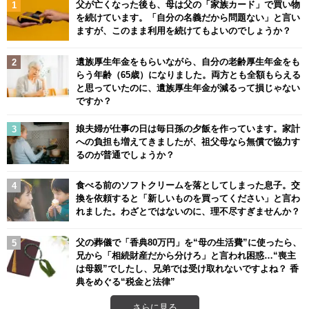
父が亡くなった後も、母は父の「家族カード」で買い物
を続けています。「自分の名義だから問題ない」と言い
ますが、このまま利用を続けてもよいのでしょうか？
遺族厚生年金をもらいながら、自分の老齢厚生年金をも
らう年齢（65歳）になりました。両方とも全額もらえる
と思っていたのに、遺族厚生年金が減るって損じゃない
ですか？
娘夫婦が仕事の日は毎日孫の夕飯を作っています。家計
への負担も増えてきましたが、祖父母なら無償で協力す
るのが普通でしょうか？
食べる前のソフトクリームを落としてしまった息子。交
換を依頼すると「新しいものを買ってください」と言わ
れました。わざとではないのに、理不尽すぎませんか？
父の葬儀で「香典80万円」を“母の生活費”に使ったら、
兄から「相続財産だから分けろ」と言われ困惑…“喪主
は母親”でしたし、兄弟では受け取れないですよね？ 香
典をめぐる“税金と法律”
さらに見る