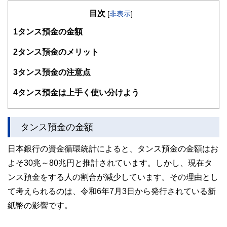
の暮らしにどのような影響を与えるかという視点で、お金の
目次
知識がない方でも理解できるようわかりやすく発信していま
[
非表示
]
す。
1
タンス預金の金額
編集部のメンバーは、ファイナンシャルプランナーの資格取
得者を中心に「お金や暮らし」に関する書籍・雑誌の編集経
2
タンス預金のメリット
験者で構成され、企画立案から記事掲載まですべての工程に
関わることで、読者目線のコンテンツを追求しています。
3
タンス預金の注意点
FinancialFieldの特徴は、ファイナンシャルプランナー、弁
4
タンス預金は上手く使い分けよう
護士、税理士、宅地建物取引士、相続診断士、住宅ローンア
ドバイザー、DCプランナー、公認会計士、社会保険労務
士、行政書士、投資アナリスト、キャリアコンサルタントな
ど150名以上の有資格者を執筆者・監修者として迎え、むず
タンス預金の金額
かしく感じられる年金や税金、相続、保険、ローンなどの話
をわかりやすく発信している点です。
日本銀行の資金循環統計によると、タンス預金の金額はお
このように編集経験豊富なメンバーと金融や経済に精通した
よそ30兆～80兆円と推計されています。しかし、現在タ
執筆者・監修者による執筆体制を築くことで、内容のわかり
やすさはもちろんのこと、読み応えのあるコンテンツと確か
ンス預金をする人の割合が減少しています。その理由とし
な情報発信を実現しています。
て考えられるのは、令和6年7月3日から発行されている新
私たちは、快適でより良い生活のアイデアを提供するお金の
紙幣の影響です。
コンシェルジュを目指します。