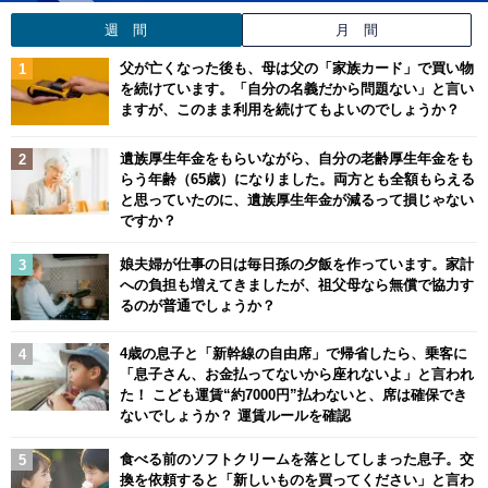
週 間
月 間
父が亡くなった後も、母は父の「家族カード」で買い物
を続けています。「自分の名義だから問題ない」と言い
ますが、このまま利用を続けてもよいのでしょうか？
遺族厚生年金をもらいながら、自分の老齢厚生年金をも
らう年齢（65歳）になりました。両方とも全額もらえる
と思っていたのに、遺族厚生年金が減るって損じゃない
ですか？
娘夫婦が仕事の日は毎日孫の夕飯を作っています。家計
への負担も増えてきましたが、祖父母なら無償で協力す
るのが普通でしょうか？
4歳の息子と「新幹線の自由席」で帰省したら、乗客に
「息子さん、お金払ってないから座れないよ」と言われ
た！ こども運賃“約7000円”払わないと、席は確保でき
ないでしょうか？ 運賃ルールを確認
食べる前のソフトクリームを落としてしまった息子。交
換を依頼すると「新しいものを買ってください」と言わ