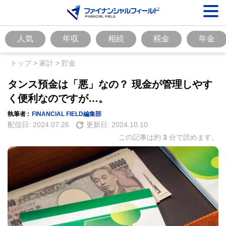
人気
年収
相続
税金
年金
トップ
>
家計
>
貯金
タンス預金は「悪」なの？ 現金が管理しやす
く便利なのですが…。
執筆者 :
FINANCIAL FIELD編集部
配信日:
2024.07.26
更新日:
2024.10.10
この記事は約
3
分で読めます。