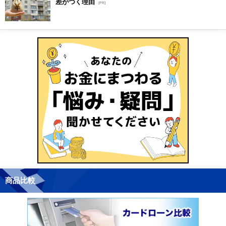
差がつく理由
[PR]
商品比較