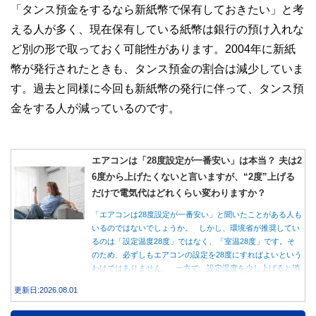
「タンス預金をするなら新紙幣で保有しておきたい」と考
える人が多く、現在保有している紙幣は銀行の預け入れな
ど別の形で取っておく可能性があります。2004年に新紙
幣が発行されたときも、タンス預金の割合は減少していま
す。過去と同様に今回も新紙幣の発行に伴って、タンス預
金をする人が減っているのです。
エアコンは「28度設定が一番安い」は本当？ 夫は2
6度から上げたくないと言いますが、“2度”上げる
だけで電気代はどれくらい変わりますか？
「エアコンは28度設定が一番安い」と聞いたことがある人も
いるのではないでしょうか。 しかし、環境省が推奨してい
るのは「設定温度28度」ではなく、「室温28度」です。そ
のため、必ずしもエアコンの設定を28度にすればよいという
わけではありません。 一方で、設定温度を少し上げると消
費電力が減り、電気代の節約につながる可能性があることも
更新日:2026.08.01
事実です。では、26度から28度へ2度上げた場合、電気代は
どれくらい変わるのでしょうか。 本記事では、公的機関の