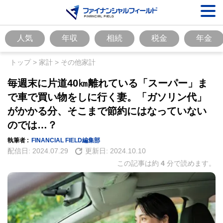
人気
年収
相続
税金
年金
トップ
>
家計
>
その他家計
毎週末に片道40㎞離れている「スーパー」ま
で車で買い物をしに行く妻。「ガソリン代」
がかかる分、そこまで節約にはなっていない
のでは…？
執筆者 :
FINANCIAL FIELD編集部
配信日:
2024.07.29
更新日:
2024.10.10
この記事は約
4
分で読めます。