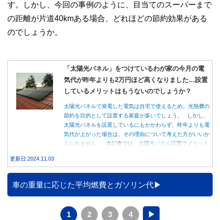
す。しかし、今回の事例のように、目当てのスーパーまで
の距離が片道40kmある場合、どれほどの節約効果がある
のでしょうか。
「太陽光パネル」をつけているわが家の今月の電
気代が昨年よりも2万円ほど高くなりました…設置
しているメリットはもうないのでしょうか？
太陽光パネルで発電した電気は自宅で使えるため、光熱費の
節約を目的として設置する家庭が多いでしょう。 しかし、
太陽光パネルを設置しているにもかかわらず、昨年よりも電
気代が上がった場合は、その理由について考えた方がいいか
もしれません。 本記事では、太陽光パネル設置でメリット
を得る方法とともに、電気代が高くなる理由について詳しく
更新日:2024.11.03
解説します。
車の重量に応じた平均燃費とガソリン代
1
2
3
4
▶