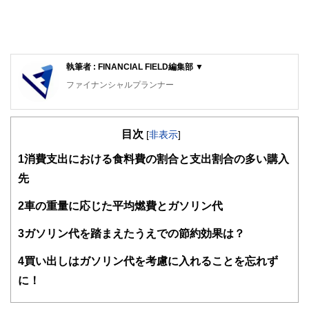
執筆者 : FINANCIAL FIELD編集部 ▼
ファイナンシャルプランナー
FinancialField編集部は、金融、経済に関する記事を、日々
の暮らしにどのような影響を与えるかという視点で、お金の
目次
知識がない方でも理解できるようわかりやすく発信していま
[
非表示
]
す。
1
消費支出における食料費の割合と支出割合の多い購入
編集部のメンバーは、ファイナンシャルプランナーの資格取
先
得者を中心に「お金や暮らし」に関する書籍・雑誌の編集経
験者で構成され、企画立案から記事掲載まですべての工程に
2
車の重量に応じた平均燃費とガソリン代
関わることで、読者目線のコンテンツを追求しています。
FinancialFieldの特徴は、ファイナンシャルプランナー、弁
3
ガソリン代を踏まえたうえでの節約効果は？
護士、税理士、宅地建物取引士、相続診断士、住宅ローンア
ドバイザー、DCプランナー、公認会計士、社会保険労務
4
買い出しはガソリン代を考慮に入れることを忘れず
士、行政書士、投資アナリスト、キャリアコンサルタントな
に！
ど150名以上の有資格者を執筆者・監修者として迎え、むず
かしく感じられる年金や税金、相続、保険、ローンなどの話
をわかりやすく発信している点です。