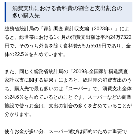
消費支出における食料費の割合と支出割合の
このように編集経験豊富なメンバーと金融や経済に精通した
執筆者・監修者による執筆体制を築くことで、内容のわかり
多い購入先
やすさはもちろんのこと、読み応えのあるコンテンツと確か
な情報発信を実現しています。
総務省統計局の「家計調査 家計収支編（2023年）」によ
私たちは、快適でより良い生活のアイデアを提供するお金の
ると、総世帯における1ヶ月の消費支出額は平均24万7322
コンシェルジュを目指します。
円で、そのうち外食を除く食料費が5万5519円であり、全
体の22.5％を占めています。
また、同じく総務省統計局の「2019年全国家計構造調査
家計収支に関する結果」によると、総世帯の消費支出のう
ち、購入先で最も多いのは「スーパー」で、消費支出全体
の24.6％を占めているとのことです。スーパーなどの商業
施設で使うお金は、支出の割合の多くを占めていることが
分かります。
使うお金が多い分、スーパー選びは節約のために重要で