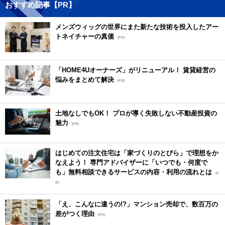
おすすめ記事【PR】
メンズウィッグの世界にまた新たな技術を投入したアー
トネイチャーの真価
[PR]
「HOME4Uオーナーズ」がリニューアル！ 賃貸経営の
悩みをまとめて解決
[PR]
土地なしでもOK！ プロが導く失敗しない不動産投資の
魅力
[PR]
はじめての注文住宅は「家づくりのとびら」で理想をか
なえよう！ 専門アドバイザーに「いつでも・何度で
も」無料相談できるサービスの内容・利用の流れとは
[P
R]
「え、こんなに違うの!?」マンション売却で、数百万の
差がつく理由
[PR]