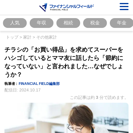
人気
年収
相続
税金
年金
トップ
>
家計
>
その他家計
チラシの「お買い得品」を求めてスーパーを
ハシゴしているとママ友に話したら「節約に
なっていない」と言われました…なぜでしょ
うか？
執筆者 :
FINANCIAL FIELD編集部
配信日:
2024.10.17
この記事は約
3
分で読めます。