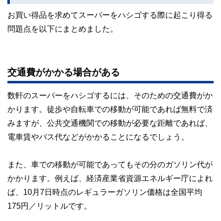
かしく感じられる年金や税金、相続、保険、ローンなどの話
をわかりやすく発信している点です。
お買い得品を求めてスーパーをハシゴする際に起こり得る
問題点を以下にまとめました。
このように編集経験豊富なメンバーと金融や経済に精通した
執筆者・監修者による執筆体制を築くことで、内容のわかり
やすさはもちろんのこと、読み応えのあるコンテンツと確か
な情報発信を実現しています。
交通費がかかる場合がある
私たちは、快適でより良い生活のアイデアを提供するお金の
コンシェルジュを目指します。
数軒のスーパーをハシゴするには、そのための交通費がか
かります。徒歩や自転車での移動が可能であれば無料で済
みますが、公共交通機関での移動が必要な距離であれば、
電車賃やバス代などがかかることになるでしょう。
また、車での移動が可能であってもその分のガソリン代が
かかります。例えば、経済産業省資源エネルギー庁によれ
ば、10月7日時点のレギュラーガソリン価格は全国平均
175円／リットルです。