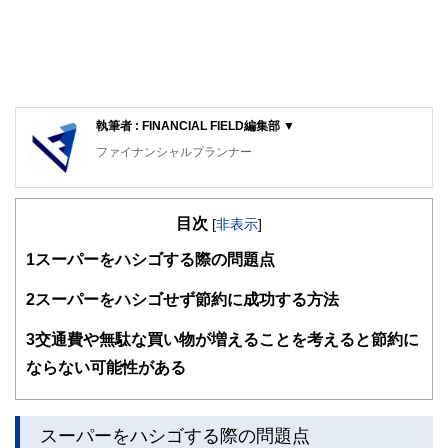
執筆者 : FINANCIAL FIELD編集部 ▼
ファイナンシャルプランナー
FinancialField編集部は、金融、経済に関する記事を、日々
の暮らしにどのような影響を与えるかという視点で、お金の
目次
知識がない方でも理解できるようわかりやすく発信していま
[
非表示
]
す。
1
スーパーをハシゴする際の問題点
編集部のメンバーは、ファイナンシャルプランナーの資格取
得者を中心に「お金や暮らし」に関する書籍・雑誌の編集経
2
スーパーをハシゴせず節約に成功する方法
験者で構成され、企画立案から記事掲載まですべての工程に
関わることで、読者目線のコンテンツを追求しています。
3
交通費や無駄な買い物が増えることを考えると節約に
FinancialFieldの特徴は、ファイナンシャルプランナー、弁
ならない可能性がある
護士、税理士、宅地建物取引士、相続診断士、住宅ローンア
ドバイザー、DCプランナー、公認会計士、社会保険労務
士、行政書士、投資アナリスト、キャリアコンサルタントな
スーパーをハシゴする際の問題点
ど150名以上の有資格者を執筆者・監修者として迎え、むず