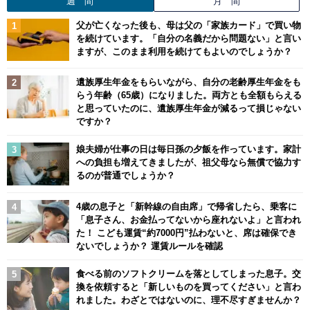
週 間
月 間
父が亡くなった後も、母は父の「家族カード」で買い物
を続けています。「自分の名義だから問題ない」と言い
ますが、このまま利用を続けてもよいのでしょうか？
遺族厚生年金をもらいながら、自分の老齢厚生年金をも
らう年齢（65歳）になりました。両方とも全額もらえる
と思っていたのに、遺族厚生年金が減るって損じゃない
ですか？
娘夫婦が仕事の日は毎日孫の夕飯を作っています。家計
への負担も増えてきましたが、祖父母なら無償で協力す
るのが普通でしょうか？
4歳の息子と「新幹線の自由席」で帰省したら、乗客に
「息子さん、お金払ってないから座れないよ」と言われ
た！ こども運賃“約7000円”払わないと、席は確保でき
ないでしょうか？ 運賃ルールを確認
食べる前のソフトクリームを落としてしまった息子。交
換を依頼すると「新しいものを買ってください」と言わ
れました。わざとではないのに、理不尽すぎませんか？