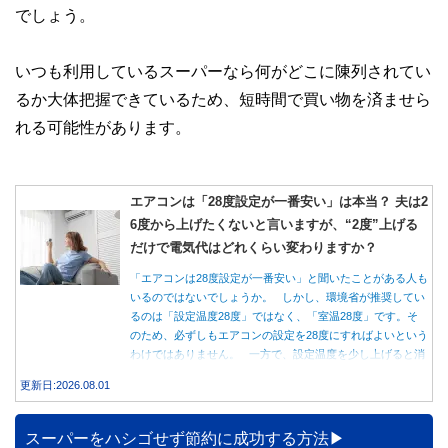
でしょう。
いつも利用しているスーパーなら何がどこに陳列されてい
るか大体把握できているため、短時間で買い物を済ませら
れる可能性があります。
エアコンは「28度設定が一番安い」は本当？ 夫は2
6度から上げたくないと言いますが、“2度”上げる
だけで電気代はどれくらい変わりますか？
「エアコンは28度設定が一番安い」と聞いたことがある人も
いるのではないでしょうか。 しかし、環境省が推奨してい
るのは「設定温度28度」ではなく、「室温28度」です。そ
のため、必ずしもエアコンの設定を28度にすればよいという
わけではありません。 一方で、設定温度を少し上げると消
費電力が減り、電気代の節約につながる可能性があることも
更新日:2026.08.01
事実です。では、26度から28度へ2度上げた場合、電気代は
どれくらい変わるのでしょうか。 本記事では、公的機関の
データをもとに、節約効果の目安と快適に過ごすためのポイ
スーパーをハシゴせず節約に成功する方法