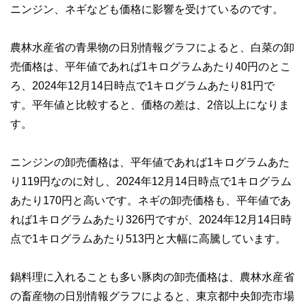
やすさはもちろんのこと、読み応えのあるコンテンツと確か
ニンジン、ネギなども価格に影響を受けているのです。
な情報発信を実現しています。
私たちは、快適でより良い生活のアイデアを提供するお金の
農林水産省の青果物の日別情報グラフによると、白菜の卸
コンシェルジュを目指します。
売価格は、平年値であれば1キログラムあたり40円のとこ
ろ、2024年12月14日時点で1キログラムあたり81円で
す。平年値と比較すると、価格の差は、2倍以上になりま
す。
ニンジンの卸売価格は、平年値であれば1キログラムあた
り119円なのに対し、2024年12月14日時点で1キログラム
あたり170円と高いです。ネギの卸売価格も、平年値であ
れば1キログラムあたり326円ですが、2024年12月14日時
点で1キログラムあたり513円と大幅に高騰しています。
鍋料理に入れることも多い豚肉の卸売価格は、農林水産省
の畜産物の日別情報グラフによると、東京都中央卸売市場