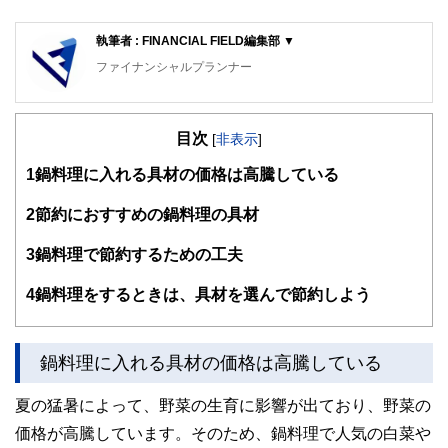
執筆者 : FINANCIAL FIELD編集部 ▼
ファイナンシャルプランナー
FinancialField編集部は、金融、経済に関する記事を、日々
の暮らしにどのような影響を与えるかという視点で、お金の
目次
知識がない方でも理解できるようわかりやすく発信していま
[
非表示
]
す。
1
鍋料理に入れる具材の価格は高騰している
編集部のメンバーは、ファイナンシャルプランナーの資格取
得者を中心に「お金や暮らし」に関する書籍・雑誌の編集経
2
節約におすすめの鍋料理の具材
験者で構成され、企画立案から記事掲載まですべての工程に
関わることで、読者目線のコンテンツを追求しています。
3
鍋料理で節約するための工夫
FinancialFieldの特徴は、ファイナンシャルプランナー、弁
4
鍋料理をするときは、具材を選んで節約しよう
護士、税理士、宅地建物取引士、相続診断士、住宅ローンア
ドバイザー、DCプランナー、公認会計士、社会保険労務
士、行政書士、投資アナリスト、キャリアコンサルタントな
ど150名以上の有資格者を執筆者・監修者として迎え、むず
鍋料理に入れる具材の価格は高騰している
かしく感じられる年金や税金、相続、保険、ローンなどの話
をわかりやすく発信している点です。
夏の猛暑によって、野菜の生育に影響が出ており、野菜の
このように編集経験豊富なメンバーと金融や経済に精通した
価格が高騰しています。そのため、鍋料理で人気の白菜や
執筆者・監修者による執筆体制を築くことで、内容のわかり