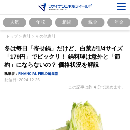
人気
年収
相続
税金
年金
トップ
>
家計
>
その他家計
冬は毎日「寄せ鍋」だけど、白菜が1/4サイズ
「179円」でビックリ！ 鍋料理は意外と「節
約」にならないの？ 価格状況を解説
執筆者 :
FINANCIAL FIELD編集部
配信日:
2024.12.26
この記事は約
4
分で読めます。