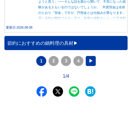
ようと思う」――そんな話を親から聞いて、不安になった経
験がある人もいるのではないでしょうか。 外貨預金は名前
のとおり「預金」ですが、円預金とは仕組みが異なります。
高い金利が期待できる一方で、為替の値動きによって元本割
れする可能性もあります。 この記事では、外貨預金の仕組
更新日:2026.08.08
みや円預金との違い、始める前に知っておきたい注意点を分
かりやすく解説します。
節約におすすめの鍋料理の具材
1
2
3
4
▶
1/4