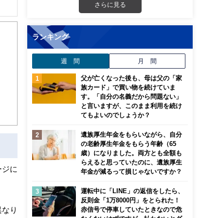
さらに見る
解でき
ランキング
画立
週 間
月 間
ンナ
迎
父が亡くなった後も、母は父の「家
族カード」で買い物を続けていま
す。「自分の名義だから問題ない」
こ
と言いますが、このまま利用を続け
てもよいのでしょうか？
遺族厚生年金をもらいながら、自分
の老齢厚生年金をもらう年齢（65
歳）になりました。両方とも全額も
らえると思っていたのに、遺族厚生
ージに
年金が減るって損じゃないですか？
運転中に「LINE」の返信をしたら、
反則金「1万8000円」をとられた！
異なり
赤信号で停車していたときなので危