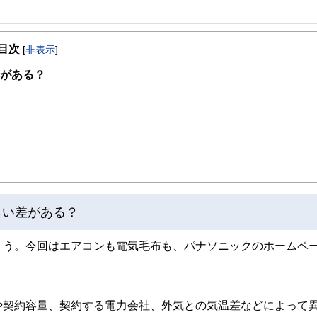
事を、日々の暮らしにどのような影響を与えるかという視点で、お金の知識がない方でも理
目次
[
非表示
]
取得者を中心に「お金や暮らし」に関する書籍・雑誌の編集経験者で構成され、企
線のコンテンツを追求しています。
差がある？
ンナー、弁護士、税理士、宅地建物取引士、相続診断士、住宅ローンアドバイザー、DCプラ
スト、キャリアコンサルタントなど150名以上の有資格者を執筆者・監修者として
ンなどの話をわかりやすく発信している点です。
た執筆者・監修者による執筆体制を築くことで、内容のわかりやすさはもちろんの
ています。
のコンシェルジュを目指します。
らい差がある？
ょう。今回はエアコンも電気毛布も、パナソニックのホームペ
や契約容量、契約する電力会社、外気との気温差などによって