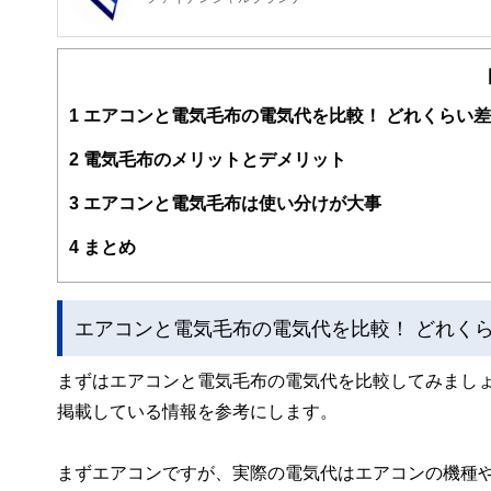
FinancialField編集部は、金融、経済に関する記
るようわかりやすく発信しています。
編集部のメンバーは、ファイナンシャルプランナーの資格
案から記事掲載まですべての工程に関わることで、読者目
1
エアコンと電気毛布の電気代を比較！ どれくらい
FinancialFieldの特徴は、ファイナンシャルプラ
2
電気毛布のメリットとデメリット
ー、公認会計士、社会保険労務士、行政書士、投資アナリ
え、むずかしく感じられる年金や税金、相続、保険、ロー
3
エアコンと電気毛布は使い分けが大事
このように編集経験豊富なメンバーと金融や経済に精通し
4
まとめ
と、読み応えのあるコンテンツと確かな情報発信を実現し
私たちは、快適でより良い生活のアイデアを提供するお金
エアコンと電気毛布の電気代を比較！ どれく
まずはエアコンと電気毛布の電気代を比較してみまし
掲載している情報を参考にします。
まずエアコンですが、実際の電気代はエアコンの機種