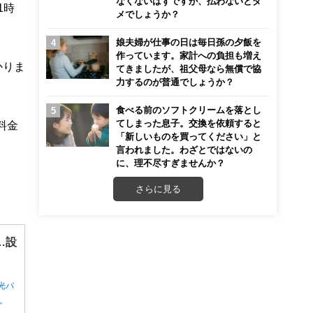
なくないはずですが、払わないとダ
1時
メでしょうか？
娘夫婦が仕事の日は毎日孫の夕飯を
作っています。家計への負担も増え
かりま
てきましたが、祖父母なら無償で協
力するのが普通でしょうか？
食べる前のソフトクリームを落とし
てしまった息子。交換を依頼すると
料金
「新しいものを買ってください」と
言われました。わざとではないの
に、理不尽すぎませんか？
さらに見る
…設
光パ
ん。