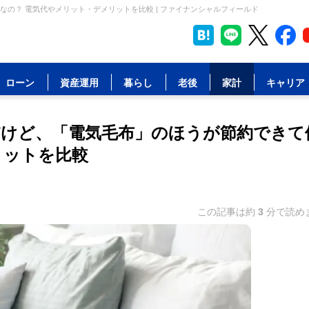
の？ 電気代やメリット・デメリットを比較 | ファイナンシャルフィールド
ローン
資産運用
暮らし
老後
家計
キャリア
けど、「電気毛布」のほうが節約できて
リットを比較
この記事は約
3
分で読め