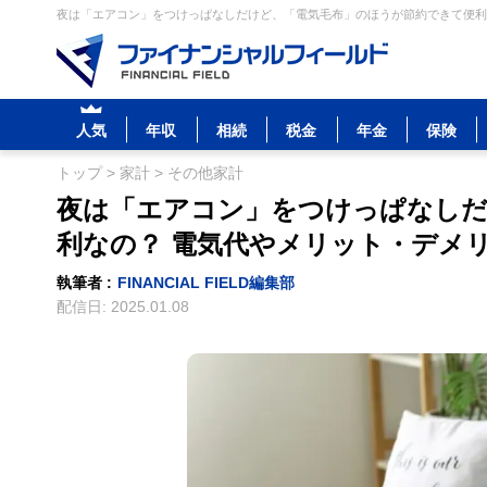
夜は「エアコン」をつけっぱなしだけど、「電気毛布」のほうが節約できて便利な
人気
年収
相続
税金
年金
保険
トップ
>
家計
>
その他家計
夜は「エアコン」をつけっぱなしだ
利なの？ 電気代やメリット・デメ
執筆者 :
FINANCIAL FIELD編集部
配信日:
2025.01.08