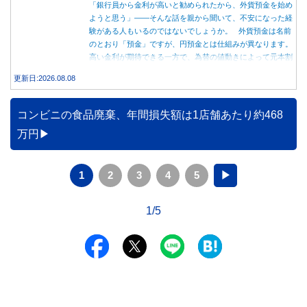
「銀行員から金利が高いと勧められたから、外貨預金を始め
ようと思う」――そんな話を親から聞いて、不安になった経
験がある人もいるのではないでしょうか。 外貨預金は名前
のとおり「預金」ですが、円預金とは仕組みが異なります。
高い金利が期待できる一方で、為替の値動きによって元本割
れする可能性もあります。 この記事では、外貨預金の仕組
更新日:2026.08.08
みや円預金との違い、始める前に知っておきたい注意点を分
かりやすく解説します。
コンビニの食品廃棄、年間損失額は1店舗あたり約468
万円
1
2
3
4
5
▶
1/5