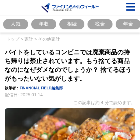
人気
年収
相続
税金
年金
トップ
>
家計
>
その他家計
バイトをしているコンビニでは廃棄商品の持
ち帰りは禁止されています。もう捨てる商品
なのになぜダメなのでしょうか？ 捨てるほう
がもったいない気がします。
執筆者 :
FINANCIAL FIELD編集部
配信日:
2025.01.14
この記事は約
4
分で読めます。