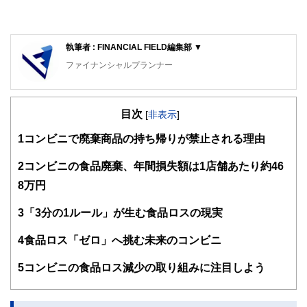
執筆者 : FINANCIAL FIELD編集部 ▼
ファイナンシャルプランナー
FinancialField編集部は、金融、経済に関する記事を、日々
の暮らしにどのような影響を与えるかという視点で、お金の
目次
知識がない方でも理解できるようわかりやすく発信していま
[
非表示
]
す。
1
コンビニで廃棄商品の持ち帰りが禁止される理由
編集部のメンバーは、ファイナンシャルプランナーの資格取
得者を中心に「お金や暮らし」に関する書籍・雑誌の編集経
2
コンビニの食品廃棄、年間損失額は1店舗あたり約46
験者で構成され、企画立案から記事掲載まですべての工程に
8万円
関わることで、読者目線のコンテンツを追求しています。
FinancialFieldの特徴は、ファイナンシャルプランナー、弁
3
「3分の1ルール」が生む食品ロスの現実
護士、税理士、宅地建物取引士、相続診断士、住宅ローンア
ドバイザー、DCプランナー、公認会計士、社会保険労務
4
食品ロス「ゼロ」へ挑む未来のコンビニ
士、行政書士、投資アナリスト、キャリアコンサルタントな
ど150名以上の有資格者を執筆者・監修者として迎え、むず
5
コンビニの食品ロス減少の取り組みに注目しよう
かしく感じられる年金や税金、相続、保険、ローンなどの話
をわかりやすく発信している点です。
このように編集経験豊富なメンバーと金融や経済に精通した