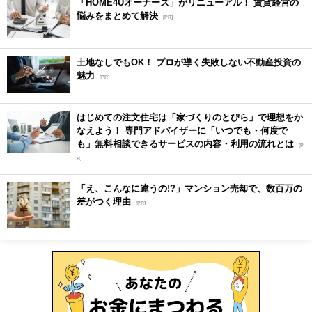
「HOME4Uオーナーズ」がリニューアル！ 賃貸経営の
悩みをまとめて解決
[PR]
土地なしでもOK！ プロが導く失敗しない不動産投資の
魅力
[PR]
はじめての注文住宅は「家づくりのとびら」で理想をか
なえよう！ 専門アドバイザーに「いつでも・何度で
も」無料相談できるサービスの内容・利用の流れとは
[P
R]
「え、こんなに違うの!?」マンション売却で、数百万の
差がつく理由
[PR]