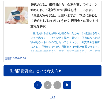
80代の父は、銀行員から「金利が高いですよ」と
勧められ、“外貨預金”に興味を持っています。
「預金だから安全」と言いますが、本当に安心し
て始められるのでしょうか？ 円預金との違いや注
意点を解説
「銀行員から金利が高いと勧められたから、外貨預金を始め
ようと思う」――そんな話を親から聞いて、不安になった経
験がある人もいるのではないでしょうか。 外貨預金は名前
のとおり「預金」ですが、円預金とは仕組みが異なります。
高い金利が期待できる一方で、為替の値動きによって元本割
れする可能性もあります。 この記事では、外貨預金の仕組
更新日:2026.08.08
みや円預金との違い、始める前に知っておきたい注意点を分
かりやすく解説します。
「生活防衛資金」という考え方
1
2
3
▶
1/3