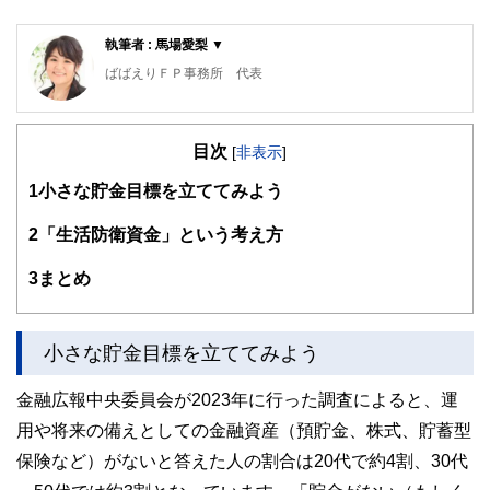
執筆者 : 馬場愛梨 ▼
ばばえりＦＰ事務所 代表
自身が過去に「貧困女子」状態でつらい思いをしたことか
ら、お金について猛勉強。銀行・保険・不動産などお金にま
目次
つわる業界での勤務を経て、独立。
[
非表示
]
過去の自分のような、お金や仕事で悩みを抱えつつ毎日がん
1
小さな貯金目標を立ててみよう
ばる人の良き相談相手となれるよう日々邁進中。むずかしい
と思われて避けられがち、でも大切なお金の話を、ゆるくほ
2
「生活防衛資金」という考え方
ぐしてお伝えする仕事をしています。平成元年生まれの大阪
人。
3
まとめ
https://babaeri.com/
小さな貯金目標を立ててみよう
金融広報中央委員会が2023年に行った調査によると、運
用や将来の備えとしての金融資産（預貯金、株式、貯蓄型
保険など）がないと答えた人の割合は20代で約4割、30代