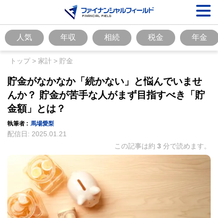
人気
年収
相続
税金
年金
トップ
>
家計
>
貯金
貯金がなかなか「続かない」と悩んでいませ
んか？ 貯金が苦手な人がまず目指すべき「貯
金額」とは？
執筆者 :
馬場愛梨
配信日:
2025.01.21
この記事は約
3
分で読めます。