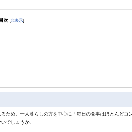
事を、日々の暮らしにどのような影響を与えるかという視点で、お金の知識がない方でも理
目次
[
非表示
]
取得者を中心に「お金や暮らし」に関する書籍・雑誌の編集経験者で構成され、企
線のコンテンツを追求しています。
ンナー、弁護士、税理士、宅地建物取引士、相続診断士、住宅ローンアドバイザー、DCプラ
スト、キャリアコンサルタントなど150名以上の有資格者を執筆者・監修者として
ンなどの話をわかりやすく発信している点です。
た執筆者・監修者による執筆体制を築くことで、内容のわかりやすさはもちろんの
ています。
のコンシェルジュを目指します。
れるため、一人暮らしの方を中心に「毎日の食事はほとんどコ
ないでしょうか。