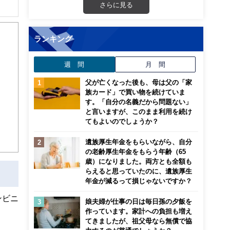
さらに見る
解でき
ランキング
画立
週 間
月 間
ンナ
迎
父が亡くなった後も、母は父の「家
族カード」で買い物を続けていま
す。「自分の名義だから問題ない」
こ
と言いますが、このまま利用を続け
てもよいのでしょうか？
遺族厚生年金をもらいながら、自分
の老齢厚生年金をもらう年齢（65
歳）になりました。両方とも全額も
らえると思っていたのに、遺族厚生
年金が減るって損じゃないですか？
ンビニ
娘夫婦が仕事の日は毎日孫の夕飯を
作っています。家計への負担も増え
てきましたが、祖父母なら無償で協