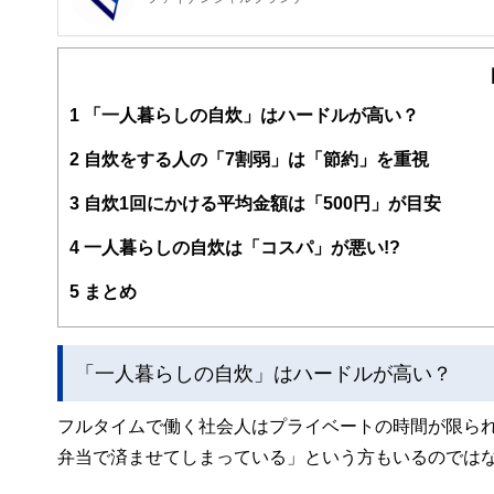
FinancialField編集部は、金融、経済に関する記
るようわかりやすく発信しています。
編集部のメンバーは、ファイナンシャルプランナーの資格
案から記事掲載まですべての工程に関わることで、読者目
1
「一人暮らしの自炊」はハードルが高い？
FinancialFieldの特徴は、ファイナンシャルプラ
2
自炊をする人の「7割弱」は「節約」を重視
ー、公認会計士、社会保険労務士、行政書士、投資アナリ
え、むずかしく感じられる年金や税金、相続、保険、ロー
3
自炊1回にかける平均金額は「500円」が目安
このように編集経験豊富なメンバーと金融や経済に精通し
4
一人暮らしの自炊は「コスパ」が悪い!?
と、読み応えのあるコンテンツと確かな情報発信を実現し
私たちは、快適でより良い生活のアイデアを提供するお金
5
まとめ
「一人暮らしの自炊」はハードルが高い？
フルタイムで働く社会人はプライベートの時間が限ら
弁当で済ませてしまっている」という方もいるのでは