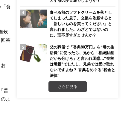
力するのが普通でしょうか？
い「食
食べる前のソフトクリームを落とし
てしまった息子。交換を依頼すると
「新しいものを買ってください」と
言われました。わざとではないの
自炊
に、理不尽すぎませんか？
と回答
父の葬儀で「香典80万円」を“母の生
。
活費”に使ったら、兄から「相続財産
だから分けろ」と言われ困惑…“喪主
は母親”でしたし、兄弟では受け取れ
てお
ないですよね？ 香典をめぐる“税金と
法律”
さらに見る
「普
」のよ