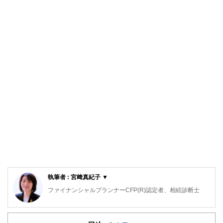
執筆者 : 宮﨑真紀子 ▼
ファイナンシャルプランナーCFP(R)認定者、相続診断士
大阪府出身。同志社大学経済学部卒業後、５年間繊維メーカ
ーに勤務。