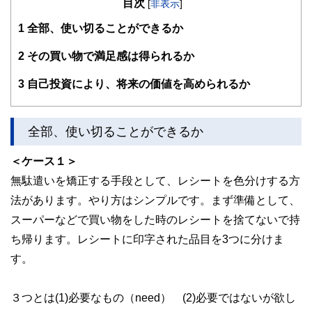
目次
その後、派遣社員として数社の金融機関を経てFPとして独
[
非表示
]
立。
1
全部、使い切ることができるか
大きな心配事はもちろん、ちょっとした不安でも「お金」に
関することは相談しづらい・・・。
そんな時気軽に相談できる存在でありたい～というポリシー
2
その買い物で満足感は得られるか
のもと、
個別相談・セミナー講師・執筆活動を展開中。
3
自己投資により、将来の価値を高められるか
新聞・テレビ等のメディアにもフィールドを広げている。
ライフプランに応じた家計のスリム化・健全化を通じて、夢
を形にするお手伝いを目指しています。
全部、使い切ることができるか
＜ケース１＞
無駄遣いを矯正する手段として、レシートを色分けする方
法があります。やり方はシンプルです。まず準備として、
スーパーなどで買い物をした時のレシートを捨てないで持
ち帰ります。レシートに印字された品目を3つに分けま
す。
３つとは(1)必要なもの（need） (2)必要ではないが欲し