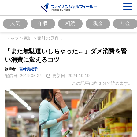
人気
年収
相続
税金
年金
トップ
>
家計
>
家計の見直し
「また無駄遣いしちゃった…」ダメ消費を賢
い消費に変えるコツ
執筆者 :
宮﨑真紀子
配信日:
2019.05.24
更新日:
2024.10.10
この記事は約
3
分で読めます。