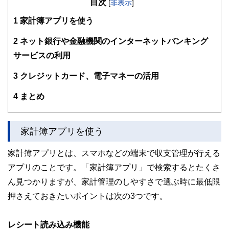
目次
[
非表示
]
青森県出身。大学卒業後ＩＴ企業に入社。金融系システム構
1
家計簿アプリを使う
築をきっかけにＦＰ資格を取得。
保険ショップ店長、東証一部上場ハウスメーカー金融担当者
2
ネット銀行や金融機関のインターネットバンキング
を経て２０１６年独立。
サービスの利用
１０年にわたる保険業界と住宅業界の経験をもとに、保険な
3
クレジットカード、電子マネーの活用
どの金融商品を販売しない独立系ファイナンシャルプランナ
ーとして顧客利益を重視した中立な立場のアドバイスを行っ
ています。
4
まとめ
個別相談を中心に企業や学校へのマネーセミナー、各メディ
アへのコラム執筆も担当。
家計簿アプリを使う
ＦＰ事務所・青い森マネードクターズ公式運営サイト
「青森くらしのお金相談室」
家計簿アプリとは、スマホなどの端末で収支管理が行える
http://aoimori-fp.com/
アプリのことです。「家計簿アプリ」で検索するとたくさ
無料メールマガジン「お金の知恵・マネーチェ」
ん見つかりますが、家計管理のしやすさで選ぶ時に最低限
http://aoimori-fp.com/mlmglp
押さえておきたいポイントは次の3つです。
レシート読み込み機能