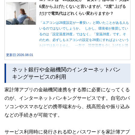
6度から上げたくないと言いますが、“2度”上げる
だけで電気代はどれくらい変わりますか？
「エアコンは28度設定が一番安い」と聞いたことがある人も
いるのではないでしょうか。 しかし、環境省が推奨してい
るのは「設定温度28度」ではなく、「室温28度」です。そ
のため、必ずしもエアコンの設定を28度にすればよいという
わけではありません。 一方で、設定温度を少し上げると消
費電力が減り、電気代の節約につながる可能性があることも
更新日:2026.08.01
事実です。では、26度から28度へ2度上げた場合、電気代は
どれくらい変わるのでしょうか。 本記事では、公的機関の
ネット銀行や金融機関のインターネットバン
データをもとに、節約効果の目安と快適に過ごすためのポイ
ントを分かりやすく解説します。
キングサービスの利用
家計簿アプリの金融機関連携をする際に必要になってくる
のが、インターネットバンキングサービスです。自宅のパ
ソコンやスマホなどの携帯端末から、残高照会や振り込み
などの手続きが可能です。
サービス利用時に発行されるIDとパスワードを家計簿アプ