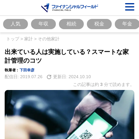
人気
年収
相続
税金
年金
トップ
>
家計
>
その他家計
出来ている人は実施している？スマートな家
計管理のコツ
執筆者 :
下田幸彦
配信日:
2019.07.26
更新日:
2024.10.10
この記事は約
3
分で読めます。