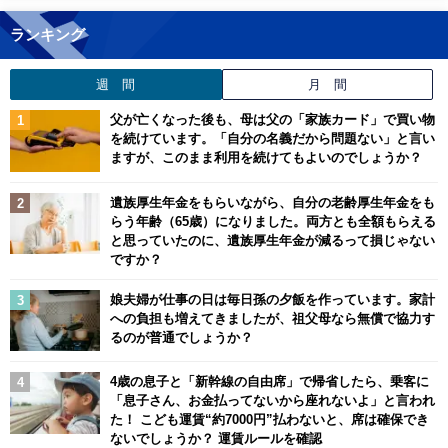
ランキング
週 間
月 間
父が亡くなった後も、母は父の「家族カード」で買い物
を続けています。「自分の名義だから問題ない」と言い
ますが、このまま利用を続けてもよいのでしょうか？
遺族厚生年金をもらいながら、自分の老齢厚生年金をも
らう年齢（65歳）になりました。両方とも全額もらえる
と思っていたのに、遺族厚生年金が減るって損じゃない
ですか？
娘夫婦が仕事の日は毎日孫の夕飯を作っています。家計
への負担も増えてきましたが、祖父母なら無償で協力す
るのが普通でしょうか？
4歳の息子と「新幹線の自由席」で帰省したら、乗客に
「息子さん、お金払ってないから座れないよ」と言われ
た！ こども運賃“約7000円”払わないと、席は確保でき
ないでしょうか？ 運賃ルールを確認