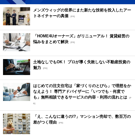
メンズウィッグの世界にまた新たな技術を投入したアー
トネイチャーの真価
[PR]
「HOME4Uオーナーズ」がリニューアル！ 賃貸経営の
悩みをまとめて解決
[PR]
土地なしでもOK！ プロが導く失敗しない不動産投資の
魅力
[PR]
はじめての注文住宅は「家づくりのとびら」で理想をか
なえよう！ 専門アドバイザーに「いつでも・何度で
も」無料相談できるサービスの内容・利用の流れとは
[P
R]
「え、こんなに違うの!?」マンション売却で、数百万の
差がつく理由
[PR]