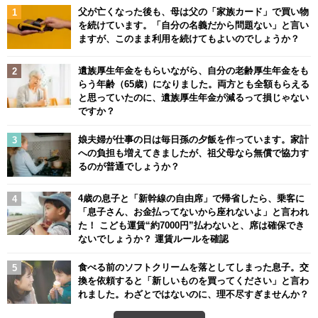
父が亡くなった後も、母は父の「家族カード」で買い物
を続けています。「自分の名義だから問題ない」と言い
ますが、このまま利用を続けてもよいのでしょうか？
遺族厚生年金をもらいながら、自分の老齢厚生年金をも
らう年齢（65歳）になりました。両方とも全額もらえる
と思っていたのに、遺族厚生年金が減るって損じゃない
ですか？
娘夫婦が仕事の日は毎日孫の夕飯を作っています。家計
への負担も増えてきましたが、祖父母なら無償で協力す
るのが普通でしょうか？
4歳の息子と「新幹線の自由席」で帰省したら、乗客に
「息子さん、お金払ってないから座れないよ」と言われ
た！ こども運賃“約7000円”払わないと、席は確保でき
ないでしょうか？ 運賃ルールを確認
食べる前のソフトクリームを落としてしまった息子。交
換を依頼すると「新しいものを買ってください」と言わ
れました。わざとではないのに、理不尽すぎませんか？