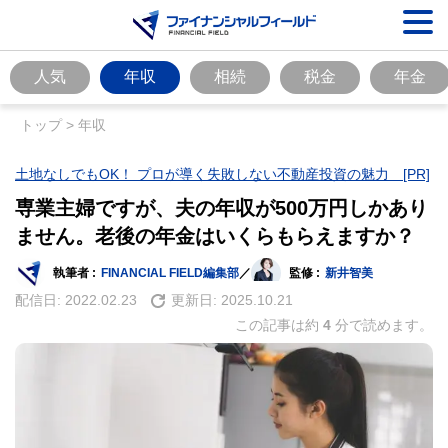
人気
年収
相続
税金
年金
トップ
>
年収
土地なしでもOK！ プロが導く失敗しない不動産投資の魅力 [PR]
専業主婦ですが、夫の年収が500万円しかあり
ません。老後の年金はいくらもらえますか？
執筆者 :
FINANCIAL FIELD編集部
／
監修 :
新井智美
配信日:
2022.02.23
更新日:
2025.10.21
この記事は約
4
分で読めます。