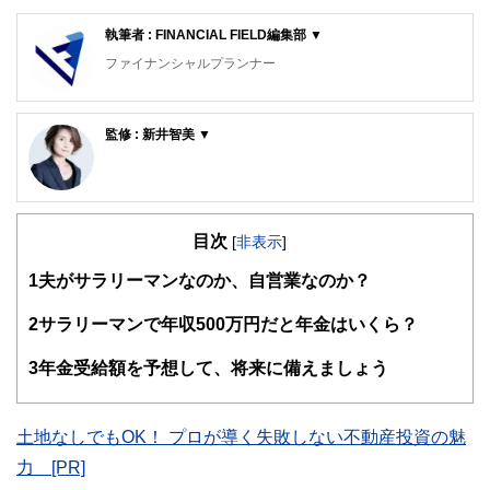
執筆者 : FINANCIAL FIELD編集部 ▼
ファイナンシャルプランナー
FinancialField編集部は、金融、経済に関する記事を、日々
の暮らしにどのような影響を与えるかという視点で、お金の
監修 : 新井智美 ▼
知識がない方でも理解できるようわかりやすく発信していま
す。
新井智美/トータルマネーコンサルタント
公式サイト：
https://marron-financial.com/
編集部のメンバーは、ファイナンシャルプランナーの資格取
（保有資格）
得者を中心に「お金や暮らし」に関する書籍・雑誌の編集経
・１級ファイナンシャル・プランニング技能士
験者で構成され、企画立案から記事掲載まですべての工程に
目次
[
非表示
]
・CFP®
関わることで、読者目線のコンテンツを追求しています。
・DC(確定拠出年金)プランナー
1
夫がサラリーマンなのか、自営業なのか？
・住宅ローンアドバイザー
FinancialFieldの特徴は、ファイナンシャルプランナー、弁
・証券外務員
護士、税理士、宅地建物取引士、相続診断士、住宅ローンア
2
サラリーマンで年収500万円だと年金はいくら？
マネーコンサルタントとしての個人向け相談、NISA・
ドバイザー、DCプランナー、公認会計士、社会保険労務
iDeCoをはじめとした運用にまつわ
士、行政書士、投資アナリスト、キャリアコンサルタントな
3
年金受給額を予想して、将来に備えましょう
るセミナー講師のほか、金融メディアへの執筆および監修に
ど150名以上の有資格者を執筆者・監修者として迎え、むず
携わっている。現在年間200本
かしく感じられる年金や税金、相続、保険、ローンなどの話
以上の執筆・監修をこなしており、これまでの執筆・監修実
をわかりやすく発信している点です。
績は3,500本を超える。
土地なしでもOK！ プロが導く失敗しない不動産投資の魅
このように編集経験豊富なメンバーと金融や経済に精通した
力 [PR]
執筆者・監修者による執筆体制を築くことで、内容のわかり
やすさはもちろんのこと、読み応えのあるコンテンツと確か