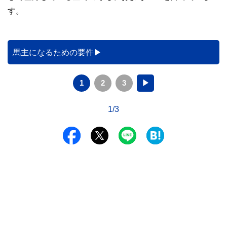
す。
馬主になるための要件
1
2
3
▶
1/3