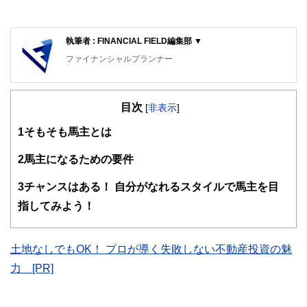
執筆者 : FINANCIAL FIELD編集部 ▼
ファイナンシャルプランナー
FinancialField編集部は、金融、経済に関する記事を、日々
の暮らしにどのような影響を与えるかという視点で、お金の
目次
知識がない方でも理解できるようわかりやすく発信していま
[
非表示
]
す。
1
そもそも馬主とは
編集部のメンバーは、ファイナンシャルプランナーの資格取
得者を中心に「お金や暮らし」に関する書籍・雑誌の編集経
2
馬主になるための要件
験者で構成され、企画立案から記事掲載まですべての工程に
関わることで、読者目線のコンテンツを追求しています。
3
チャンスはある！ 自分がなれるスタイルで馬主を目
FinancialFieldの特徴は、ファイナンシャルプランナー、弁
指してみよう！
護士、税理士、宅地建物取引士、相続診断士、住宅ローンア
ドバイザー、DCプランナー、公認会計士、社会保険労務
士、行政書士、投資アナリスト、キャリアコンサルタントな
土地なしでもOK！ プロが導く失敗しない不動産投資の魅
ど150名以上の有資格者を執筆者・監修者として迎え、むず
かしく感じられる年金や税金、相続、保険、ローンなどの話
力 [PR]
をわかりやすく発信している点です。
このように編集経験豊富なメンバーと金融や経済に精通した