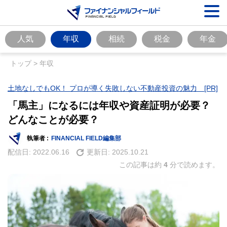
人気
年収
相続
税金
年金
トップ
>
年収
土地なしでもOK！ プロが導く失敗しない不動産投資の魅力 [PR]
「馬主」になるには年収や資産証明が必要？
どんなことが必要？
執筆者 :
FINANCIAL FIELD編集部
配信日:
2022.06.16
更新日:
2025.10.21
この記事は約
4
分で読めます。