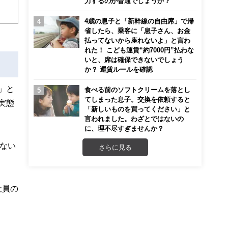
力するのが普通でしょうか？
こ
4歳の息子と「新幹線の自由席」で帰
省したら、乗客に「息子さん、お金
払ってないから座れないよ」と言わ
れた！ こども運賃“約7000円”払わな
いと、席は確保できないでしょう
か？ 運賃ルールを確認
」と
食べる前のソフトクリームを落とし
てしまった息子。交換を依頼すると
実態
「新しいものを買ってください」と
言われました。わざとではないの
に、理不尽すぎませんか？
ない
さらに見る
社員の