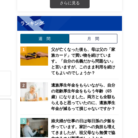
さらに見る
ランキング
週 間
月 間
父が亡くなった後も、母は父の「家
族カード」で買い物を続けていま
す。「自分の名義だから問題ない」
と言いますが、このまま利用を続け
てもよいのでしょうか？
遺族厚生年金をもらいながら、自分
の老齢厚生年金をもらう年齢（65
解でき
歳）になりました。両方とも全額も
らえると思っていたのに、遺族厚生
年金が減るって損じゃないですか？
画立
娘夫婦が仕事の日は毎日孫の夕飯を
作っています。家計への負担も増え
ンナ
てきましたが、祖父母なら無償で協
迎