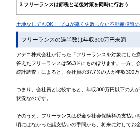
え、むずかしく感じられる年金や税金、相続、保険、ロー
3
フリーランスは節税と老後対策を同時に行おう
このように編集経験豊富なメンバーと金融や経済に精通し
と、読み応えのあるコンテンツと確かな情報発信を実現し
土地なしでもOK！ プロが導く失敗しない不動産投資の魅
私たちは、快適でより良い生活のアイデアを提供するお金
フリーランスの過半数は年収300万円未満
アデコ株式会社が行った「フリーランスを対象にした意識
答えたフリーランスは56.3％にものぼります。一方
統計調査」によると、会社員の37.7％の人が年収30
つまり、会社員と比較すると、年収300万円以下の人
状況なのです。
そのうえ、フリーランスは税金や社会保険料の支払い
頃にはなかった諸支払いの手間から、将来に対してお