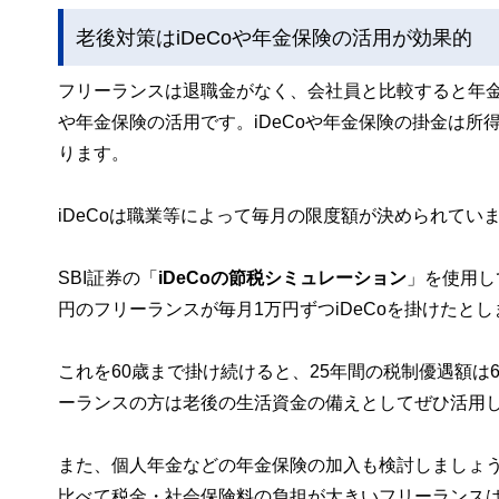
老後対策はiDeCoや年金保険の活用が効果的
フリーランスは退職金がなく、会社員と比較すると年金
や年金保険の活用です。iDeCoや年金保険の掛金は
ります。
iDeCoは職業等によって毎月の限度額が決められてい
SBI証券の「
iDeCoの節税シミュレーション
」を使用し
円のフリーランスが毎月1万円ずつiDeCoを掛けたとし
これを60歳まで掛け続けると、25年間の税制優遇額は
ーランスの方は老後の生活資金の備えとしてぜひ活用
また、個人年金などの年金保険の加入も検討しましょ
比べて税金・社会保険料の負担が大きいフリーランス