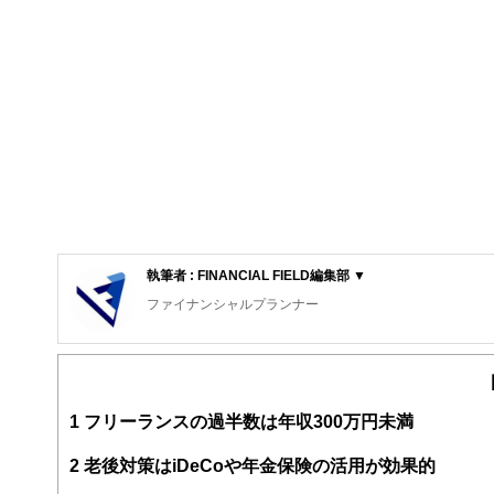
執筆者 : FINANCIAL FIELD編集部 ▼
ファイナンシャルプランナー
FinancialField編集部は、金融、経済に関する記
るようわかりやすく発信しています。
編集部のメンバーは、ファイナンシャルプランナーの資格
案から記事掲載まですべての工程に関わることで、読者目
1
フリーランスの過半数は年収300万円未満
FinancialFieldの特徴は、ファイナンシャルプラ
2
老後対策はiDeCoや年金保険の活用が効果的
ー、公認会計士、社会保険労務士、行政書士、投資アナリ