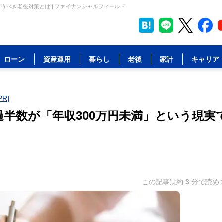
うべき老後対策とは | ファイナンシャルフィールド
ローン
資産運用
暮らし
老後
家計
キャリア
R]
半数が「年収300万円未満」という現実
この記事は約
3
分で読め