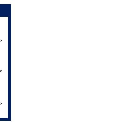
＞
＞
＞