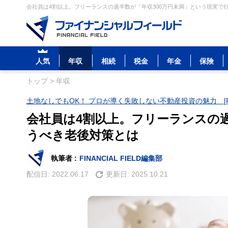
会社員は4割以上。フリーランスの過半数が「年収300万円未満」という現実で行
人気
年収
相続
税金
年金
保険
トップ
>
年収
土地なしでもOK！ プロが導く失敗しない不動産投資の魅力 [P
会社員は4割以上。フリーランスの過
うべき老後対策とは
執筆者 :
FINANCIAL FIELD編集部
配信日:
2022.06.17
更新日:
2025.10.21