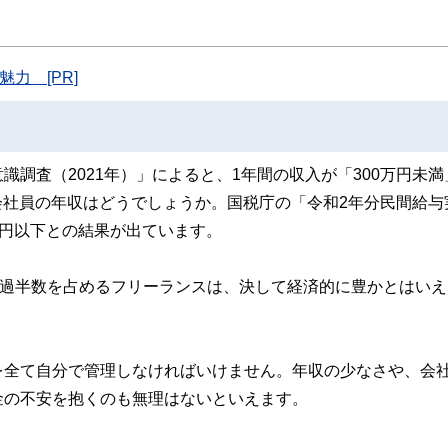
ンなどの話をわかりやすく発信している点です。
た執筆者・監修者による執筆体制を築くことで、内容のわかりやすさはもちろんの
ています。
力 [PR]
のコンシェルジュを目指します。
調査（2021年）」によると、1年間の収入が「300万円未満
、会社員の年収はどうでしょうか。国税庁の「令和2年分民間給与
0万円以下との結果が出ています。
が過半数を占めるフリーランスは、決して経済的に豊かとはいえ
を全て自分で管理しなければいけません。年収の少なさや、会
金の不安を抱くのも無理はないといえます。