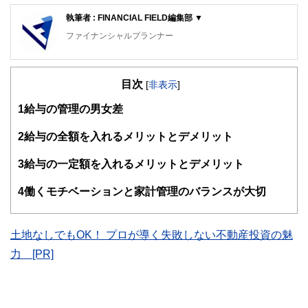
執筆者 : FINANCIAL FIELD編集部 ▼
ファイナンシャルプランナー
FinancialField編集部は、金融、経済に関する記事を、日々
の暮らしにどのような影響を与えるかという視点で、お金の
目次
知識がない方でも理解できるようわかりやすく発信していま
[
非表示
]
す。
1
給与の管理の男女差
編集部のメンバーは、ファイナンシャルプランナーの資格取
得者を中心に「お金や暮らし」に関する書籍・雑誌の編集経
2
給与の全額を入れるメリットとデメリット
験者で構成され、企画立案から記事掲載まですべての工程に
関わることで、読者目線のコンテンツを追求しています。
3
給与の一定額を入れるメリットとデメリット
FinancialFieldの特徴は、ファイナンシャルプランナー、弁
4
働くモチベーションと家計管理のバランスが大切
護士、税理士、宅地建物取引士、相続診断士、住宅ローンア
ドバイザー、DCプランナー、公認会計士、社会保険労務
士、行政書士、投資アナリスト、キャリアコンサルタントな
ど150名以上の有資格者を執筆者・監修者として迎え、むず
土地なしでもOK！ プロが導く失敗しない不動産投資の魅
かしく感じられる年金や税金、相続、保険、ローンなどの話
力 [PR]
をわかりやすく発信している点です。
このように編集経験豊富なメンバーと金融や経済に精通した
執筆者・監修者による執筆体制を築くことで、内容のわかり
やすさはもちろんのこと、読み応えのあるコンテンツと確か