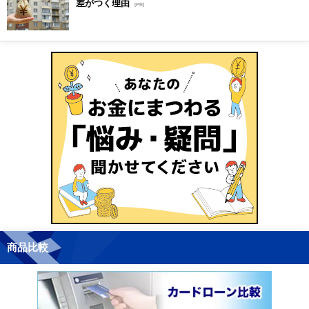
差がつく理由
[PR]
商品比較