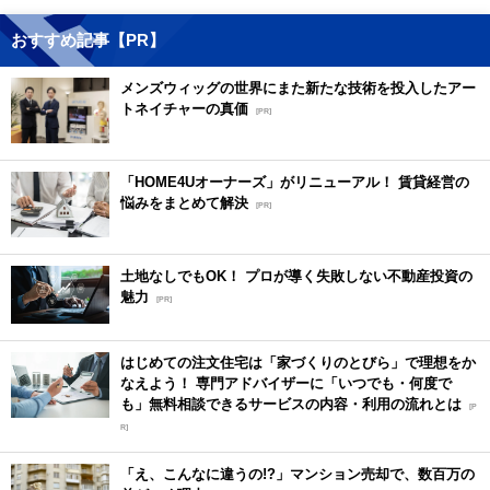
おすすめ記事【PR】
メンズウィッグの世界にまた新たな技術を投入したアー
トネイチャーの真価
[PR]
「HOME4Uオーナーズ」がリニューアル！ 賃貸経営の
悩みをまとめて解決
[PR]
土地なしでもOK！ プロが導く失敗しない不動産投資の
魅力
[PR]
はじめての注文住宅は「家づくりのとびら」で理想をか
なえよう！ 専門アドバイザーに「いつでも・何度で
も」無料相談できるサービスの内容・利用の流れとは
[P
R]
「え、こんなに違うの!?」マンション売却で、数百万の