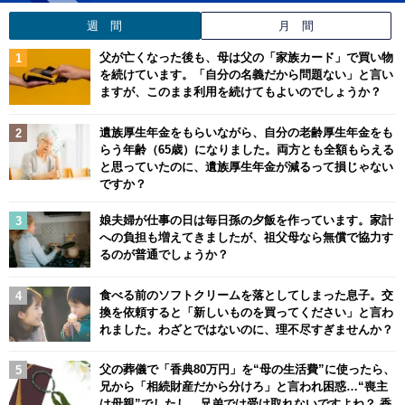
週 間
月 間
父が亡くなった後も、母は父の「家族カード」で買い物
を続けています。「自分の名義だから問題ない」と言い
ますが、このまま利用を続けてもよいのでしょうか？
遺族厚生年金をもらいながら、自分の老齢厚生年金をも
らう年齢（65歳）になりました。両方とも全額もらえる
と思っていたのに、遺族厚生年金が減るって損じゃない
ですか？
娘夫婦が仕事の日は毎日孫の夕飯を作っています。家計
への負担も増えてきましたが、祖父母なら無償で協力す
るのが普通でしょうか？
食べる前のソフトクリームを落としてしまった息子。交
換を依頼すると「新しいものを買ってください」と言わ
れました。わざとではないのに、理不尽すぎませんか？
父の葬儀で「香典80万円」を“母の生活費”に使ったら、
兄から「相続財産だから分けろ」と言われ困惑…“喪主
は母親”でしたし、兄弟では受け取れないですよね？ 香