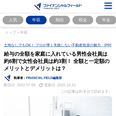
人気
年収
相続
税金
年金
トップ
>
年収
土地なしでもOK！ プロが導く失敗しない不動産投資の魅力 [PR]
給与の全額を家庭に入れている男性会社員は
約6割で女性会社員は約3割！ 全額と一定額の
メリットとデメリットは？
執筆者 :
FINANCIAL FIELD編集部
配信日:
2022.07.09
更新日:
2025.10.21
この記事は約
3
分で読めます。