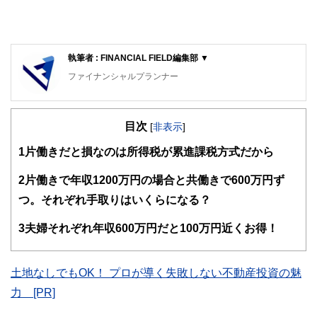
執筆者 : FINANCIAL FIELD編集部 ▼
ファイナンシャルプランナー
FinancialField編集部は、金融、経済に関する記事を、日々
の暮らしにどのような影響を与えるかという視点で、お金の
目次
知識がない方でも理解できるようわかりやすく発信していま
[
非表示
]
す。
1
片働きだと損なのは所得税が累進課税方式だから
編集部のメンバーは、ファイナンシャルプランナーの資格取
得者を中心に「お金や暮らし」に関する書籍・雑誌の編集経
2
片働きで年収1200万円の場合と共働きで600万円ず
験者で構成され、企画立案から記事掲載まですべての工程に
つ。それぞれ手取りはいくらになる？
関わることで、読者目線のコンテンツを追求しています。
FinancialFieldの特徴は、ファイナンシャルプランナー、弁
3
夫婦それぞれ年収600万円だと100万円近くお得！
護士、税理士、宅地建物取引士、相続診断士、住宅ローンア
ドバイザー、DCプランナー、公認会計士、社会保険労務
士、行政書士、投資アナリスト、キャリアコンサルタントな
土地なしでもOK！ プロが導く失敗しない不動産投資の魅
ど150名以上の有資格者を執筆者・監修者として迎え、むず
かしく感じられる年金や税金、相続、保険、ローンなどの話
力 [PR]
をわかりやすく発信している点です。