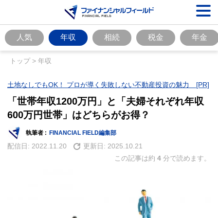
人気
年収
相続
税金
年金
トップ
>
年収
土地なしでもOK！ プロが導く失敗しない不動産投資の魅力 [PR]
「世帯年収1200万円」と「夫婦それぞれ年収
600万円世帯」はどちらがお得？
執筆者 :
FINANCIAL FIELD編集部
配信日:
2022.11.20
更新日:
2025.10.21
この記事は約
4
分で読めます。