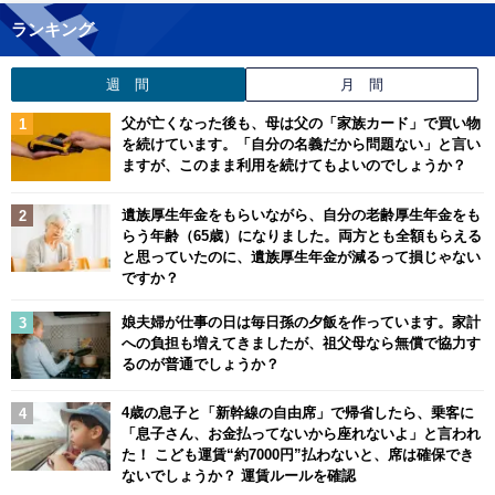
ランキング
週 間
月 間
父が亡くなった後も、母は父の「家族カード」で買い物
を続けています。「自分の名義だから問題ない」と言い
ますが、このまま利用を続けてもよいのでしょうか？
遺族厚生年金をもらいながら、自分の老齢厚生年金をも
らう年齢（65歳）になりました。両方とも全額もらえる
と思っていたのに、遺族厚生年金が減るって損じゃない
ですか？
娘夫婦が仕事の日は毎日孫の夕飯を作っています。家計
への負担も増えてきましたが、祖父母なら無償で協力す
るのが普通でしょうか？
4歳の息子と「新幹線の自由席」で帰省したら、乗客に
「息子さん、お金払ってないから座れないよ」と言われ
た！ こども運賃“約7000円”払わないと、席は確保でき
ないでしょうか？ 運賃ルールを確認