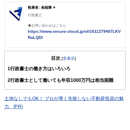
執筆者 : 柘植輝 ▼
行政書士
◆お問い合わせはこちら
https://www.secure-cloud.jp/sf/1611279407LKV
RaLQD/
２級ファイナンシャルプランナー
大学在学中から行政書士、２級FP技能士、宅建士の資格を
目次
活かして活動を始める。
[
非表示
]
現在では行政書士・ファイナンシャルプランナーとして活躍
1
行政書士の働き方はいろいろ
する傍ら、フリーライターとして精力的に活動中。広範な知
識をもとに市民法務から企業法務まで幅広く手掛ける。
2
行政書士として働いても年収1000万円は相当困難
土地なしでもOK！ プロが導く失敗しない不動産投資の魅
力 [PR]