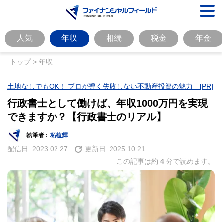
人気
年収
相続
税金
年金
トップ
>
年収
土地なしでもOK！ プロが導く失敗しない不動産投資の魅力 [PR]
行政書士として働けば、年収1000万円を実現
できますか？【行政書士のリアル】
執筆者 :
柘植輝
配信日:
2023.02.27
更新日:
2025.10.21
この記事は約
4
分で読めます。