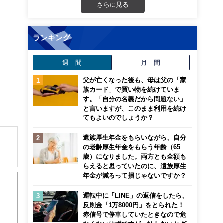
さらに見る
ランキング
週 間
月 間
父が亡くなった後も、母は父の「家
族カード」で買い物を続けていま
す。「自分の名義だから問題ない」
と言いますが、このまま利用を続け
てもよいのでしょうか？
遺族厚生年金をもらいながら、自分
の老齢厚生年金をもらう年齢（65
歳）になりました。両方とも全額も
らえると思っていたのに、遺族厚生
解でき
年金が減るって損じゃないですか？
画立
運転中に「LINE」の返信をしたら、
反則金「1万8000円」をとられた！
赤信号で停車していたときなので危
ンナ