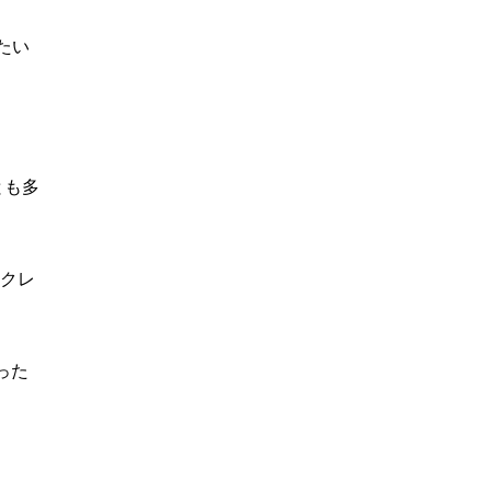
たい
とも多
局クレ
った