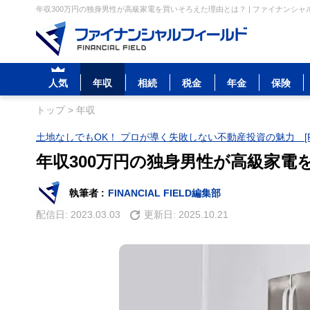
年収300万円の独身男性が高級家電を買いそろえた理由とは？ | ファイナンシャ
人気
年収
相続
税金
年金
保険
トップ
>
年収
土地なしでもOK！ プロが導く失敗しない不動産投資の魅力 [P
年収300万円の独身男性が高級家電
執筆者 :
FINANCIAL FIELD編集部
配信日:
2023.03.03
更新日:
2025.10.21