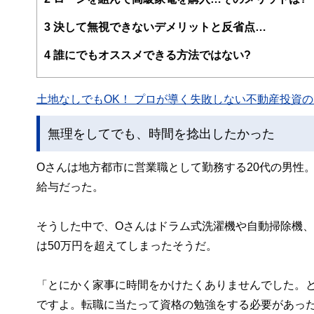
ー、公認会計士、社会保険労務士、行政書士、投資アナリ
え、むずかしく感じられる年金や税金、相続、保険、ロー
3
決して無視できないデメリットと反省点…
このように編集経験豊富なメンバーと金融や経済に精通し
4
誰にでもオススメできる方法ではない?
と、読み応えのあるコンテンツと確かな情報発信を実現し
私たちは、快適でより良い生活のアイデアを提供するお金
土地なしでもOK！ プロが導く失敗しない不動産投資の魅
無理をしてでも、時間を捻出したかった
Oさんは地方都市に営業職として勤務する20代の男性
給与だった。
そうした中で、Oさんはドラム式洗濯機や自動掃除機
は50万円を超えてしまったそうだ。
「とにかく家事に時間をかけたくありませんでした。
ですよ。転職に当たって資格の勉強をする必要があっ