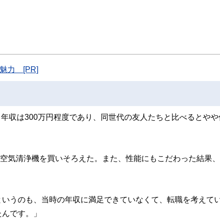
スト、キャリアコンサルタントなど150名以上の有資格者を執筆者・監修者として
ンなどの話をわかりやすく発信している点です。
た執筆者・監修者による執筆体制を築くことで、内容のわかりやすさはもちろんの
ています。
のコンシェルジュを目指します。
力 [PR]
。年収は300万円程度であり、同世代の友人たちと比べるとやや
、空気清浄機を買いそろえた。また、性能にもこだわった結果
というのも、当時の年収に満足できていなくて、転職を考えて
たんです。」