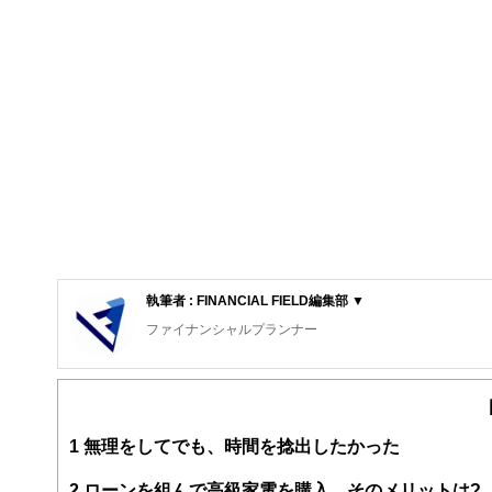
執筆者 : FINANCIAL FIELD編集部 ▼
ファイナンシャルプランナー
FinancialField編集部は、金融、経済に関する記
るようわかりやすく発信しています。
編集部のメンバーは、ファイナンシャルプランナーの資格
案から記事掲載まですべての工程に関わることで、読者目
1
無理をしてでも、時間を捻出したかった
FinancialFieldの特徴は、ファイナンシャルプラ
2
ローンを組んで高級家電を購入…そのメリットは?