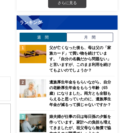
さらに見る
ランキング
週 間
月 間
父が亡くなった後も、母は父の「家
族カード」で買い物を続けていま
す。「自分の名義だから問題ない」
と言いますが、このまま利用を続け
てもよいのでしょうか？
遺族厚生年金をもらいながら、自分
の老齢厚生年金をもらう年齢（65
歳）になりました。両方とも全額も
らえると思っていたのに、遺族厚生
解でき
年金が減るって損じゃないですか？
画立
娘夫婦が仕事の日は毎日孫の夕飯を
作っています。家計への負担も増え
てきましたが、祖父母なら無償で協
ンナ