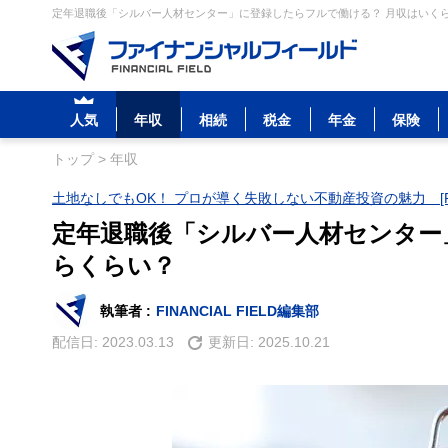
定年退職後「シルバー人材センター」に登録したらフルで働ける？ 月収はいくら
人気
年収
相続
税金
年金
保険
トップ
>
年収
土地なしでもOK！ プロが導く失敗しない不動産投資の魅力 [P
定年退職後「シルバー人材センター
らくらい？
執筆者 :
FINANCIAL FIELD編集部
配信日:
2023.03.13
更新日:
2025.10.21