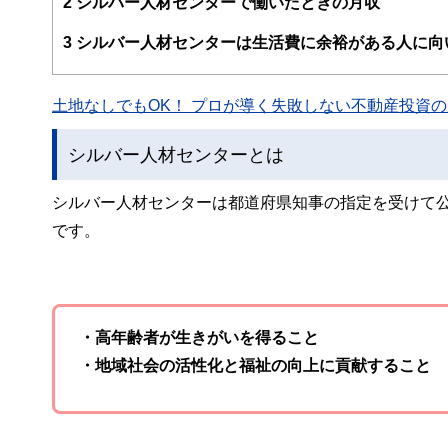
2
シルバー人材センターで働いたときの月収
ー、公認会計士、社会保険労務士、行政書士、投資アナリ
え、むずかしく感じられる年金や税金、相続、保険、ロー
3
シルバー人材センターは生活費に余裕がある人に向
このように編集経験豊富なメンバーと金融や経済に精通し
と、読み応えのあるコンテンツと確かな情報発信を実現し
土地なしでもOK！ プロが導く失敗しない不動産投資の魅
私たちは、快適でより良い生活のアイデアを提供するお金
シルバー人材センターとは
シルバー人材センターは都道府県知事の指定を受けて
です。
・高年齢者が生きがいを得ること
・地域社会の活性化と福祉の向上に貢献すること