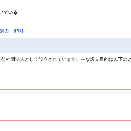
スト、キャリアコンサルタントなど150名以上の有資格者を執筆者・監修者として
ンなどの話をわかりやすく発信している点です。
いている
た執筆者・監修者による執筆体制を築くことで、内容のわかりやすさはもちろんの
ています。
力 [PR]
のコンシェルジュを目指します。
公益社団法人として設立されています。主な設立目的は以下の