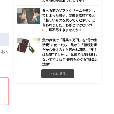
力するのが普通でしょうか？
迎
食べる前のソフトクリームを落とし
てしまった息子。交換を依頼すると
こ
「新しいものを買ってください」と
言われました。わざとではないの
に、理不尽すぎませんか？
父の葬儀で「香典80万円」を“母の生
活費”に使ったら、兄から「相続財産
だから分けろ」と言われ困惑…“喪主
とおり
は母親”でしたし、兄弟では受け取れ
ないですよね？ 香典をめぐる“税金と
法律”
さらに見る