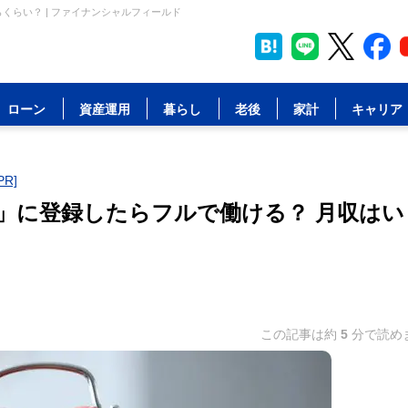
くらい？ | ファイナンシャルフィールド
ローン
資産運用
暮らし
老後
家計
キャリア
R]
」に登録したらフルで働ける？ 月収はい
この記事は約
5
分で読め