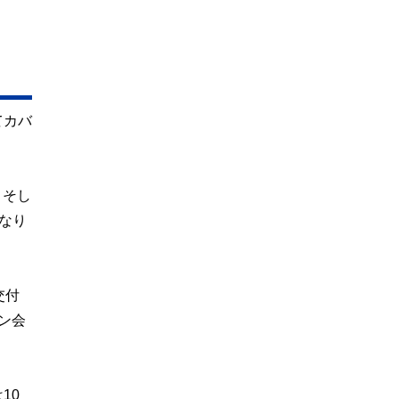
てカバ
。そし
になり
交付
ン会
10