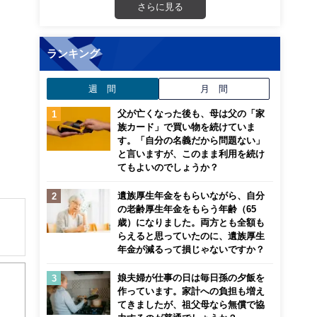
さらに見る
ランキング
週 間
月 間
父が亡くなった後も、母は父の「家
族カード」で買い物を続けていま
す。「自分の名義だから問題ない」
と言いますが、このまま利用を続け
てもよいのでしょうか？
遺族厚生年金をもらいながら、自分
の老齢厚生年金をもらう年齢（65
歳）になりました。両方とも全額も
らえると思っていたのに、遺族厚生
年金が減るって損じゃないですか？
解でき
娘夫婦が仕事の日は毎日孫の夕飯を
作っています。家計への負担も増え
画立
てきましたが、祖父母なら無償で協