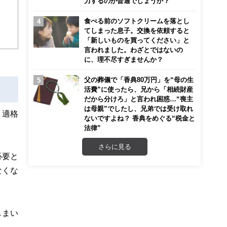
力するのが普通でしょうか？
ンナ
迎
食べる前のソフトクリームを落とし
てしまった息子。交換を依頼すると
「新しいものを買ってください」と
こ
言われました。わざとではないの
に、理不尽すぎませんか？
父の葬儀で「香典80万円」を“母の生
活費”に使ったら、兄から「相続財産
だから分けろ」と言われ困惑…“喪主
は母親”でしたし、兄弟では受け取れ
。適格
ないですよね？ 香典をめぐる“税金と
法律”
さらに見る
必要と
なくな
しまい