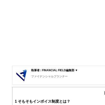
執筆者 : FINANCIAL FIELD編集部 ▼
ファイナンシャルプランナー
FinancialField編集部は、金融、経済に関する記
るようわかりやすく発信しています。
編集部のメンバーは、ファイナンシャルプランナーの資格
案から記事掲載まですべての工程に関わることで、読者目
1
そもそもインボイス制度とは？