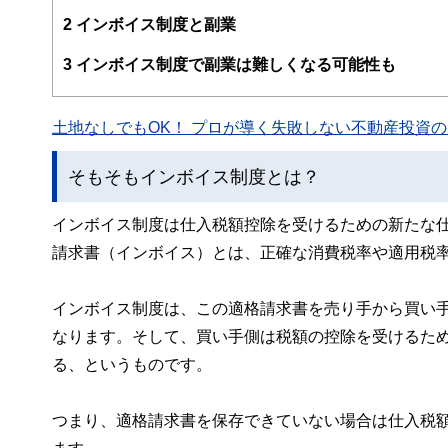
FinancialFieldの特徴は、ファイナンシャルプラ
2
インボイス制度と副業
ー、公認会計士、社会保険労務士、行政書士、投資アナリ
え、むずかしく感じられる年金や税金、相続、保険、ロー
3
インボイス制度で副業は難しくなる可能性も
このように編集経験豊富なメンバーと金融や経済に精通し
と、読み応えのあるコンテンツと確かな情報発信を実現し
土地なしでもOK！ プロが導く失敗しない不動産投資の魅
私たちは、快適でより良い生活のアイデアを提供するお金
そもそもインボイス制度とは？
インボイス制度は仕入税額控除を受けるための新たな
請求書（インボイス）とは、正確な消費税率や適用税
インボイス制度は、この適格請求書を売り手から買い
なります。そして、買い手側は税額の控除を受けるた
る、というものです。
つまり、適格請求書を保存できていない場合は仕入税