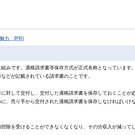
ンナー、弁護士、税理士、宅地建物取引士、相続診断士、住宅ローンアドバイザー、DCプラ
スト、キャリアコンサルタントなど150名以上の有資格者を執筆者・監修者として
ンなどの話をわかりやすく発信している点です。
た執筆者・監修者による執筆体制を築くことで、内容のわかりやすさはもちろんの
ています。
力 [PR]
のコンシェルジュを目指します。
仕組みです。適格請求書等保存方式が正式名称となっています
率などが記載されている請求書のことです。
手に対して交付し、交付した適格請求書を保存しておくことが
めに、売り手から交付された適格請求書を保存しなければいけ
額控除を受けることができなくなくなり、その分収入が減って