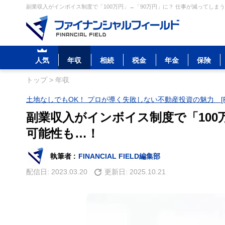
副業収入がインボイス制度で「100万円」→「90万円」に？ 仕事が減ってしまう
人気
年収
相続
税金
年金
保険
トップ
>
年収
土地なしでもOK！ プロが導く失敗しない不動産投資の魅力 [P
副業収入がインボイス制度で「100
可能性も…！
執筆者 :
FINANCIAL FIELD編集部
配信日:
2023.03.20
更新日:
2025.10.21