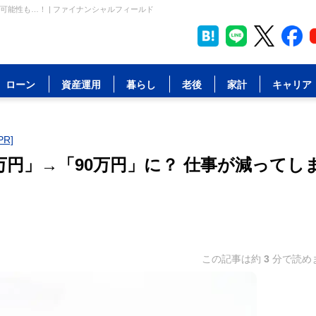
可能性も…！ | ファイナンシャルフィールド
ローン
資産運用
暮らし
老後
家計
キャリア
R]
万円」→「90万円」に？ 仕事が減ってし
この記事は約
3
分で読め