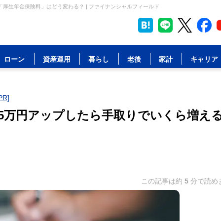
厚生年金保険料」はどう変わる？ | ファイナンシャルフィールド
ローン
資産運用
暮らし
老後
家計
キャリア
R]
5万円アップしたら手取りでいくら増え
この記事は約
5
分で読め