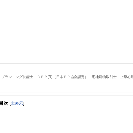
プランニング技能士 ＣＦＰ(R)（日本ＦＰ協会認定） 宅地建物取引士 上級心
たが前向きになれるかどうか」です。セミナーを行うときに、大事にしていること
目次
[
非表示
]
なりません。そこに「幸せ」や「前向きな気持ち」があって初めて価値があるもの
す。