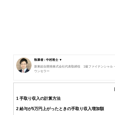
執筆者 : 中村将士 ▼
新東綜合開発株式会社代表取締役 1級ファイナンシャル・
ウンセラー
私がＦＰ相談を行うとき、一番優先していることは「あな
「楽しいかどうか」です。
ファイナンシャル・プランニングは、数字遊びであっては
1
手取り収入の計算方法
す。私は、そういった気持ちを何よりも大切に思っていま
2
給与が5万円上がったときの手取り収入増加額