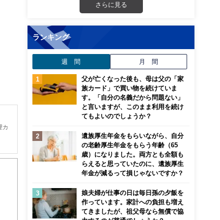
さらに見る
ランキング
週 間
月 間
父が亡くなった後も、母は父の「家
族カード」で買い物を続けていま
す。「自分の名義だから問題ない」
と言いますが、このまま利用を続け
てもよいのでしょうか？
理カ
遺族厚生年金をもらいながら、自分
の老齢厚生年金をもらう年齢（65
は
歳）になりました。両方とも全額も
らえると思っていたのに、遺族厚生
年金が減るって損じゃないですか？
で
娘夫婦が仕事の日は毎日孫の夕飯を
作っています。家計への負担も増え
てきましたが、祖父母なら無償で協