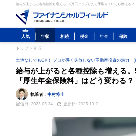
給与が上がると各種控除も増える。5万円アップしたら手取りでいくら増える？「
人気
年収
相続
税金
年金
保険
トップ
>
年収
土地なしでもOK！ プロが導く失敗しない不動産投資の魅力 [P
給与が上がると各種控除も増える。
「厚生年金保険料」はどう変わる？
執筆者 :
中村将士
配信日:
2023.05.24
更新日:
2025.10.21