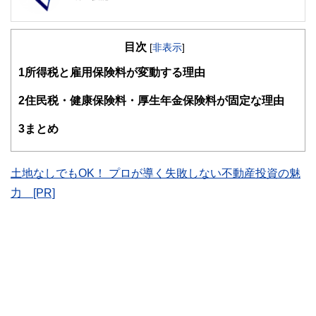
目次
[
非表示
]
1
所得税と雇用保険料が変動する理由
2
住民税・健康保険料・厚生年金保険料が固定な理由
3
まとめ
土地なしでもOK！ プロが導く失敗しない不動産投資の魅
力 [PR]