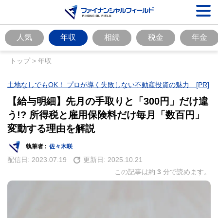
人気
年収
相続
税金
年金
トップ
>
年収
土地なしでもOK！ プロが導く失敗しない不動産投資の魅力 [PR]
【給与明細】先月の手取りと「300円」だけ違
う!? 所得税と雇用保険料だけ毎月「数百円」
変動する理由を解説
執筆者 :
佐々木咲
配信日:
2023.07.19
更新日:
2025.10.21
この記事は約
3
分で読めます。