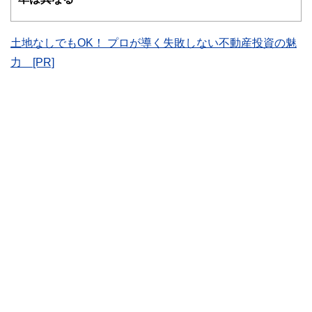
士、行政書士、投資アナリスト、キャリアコンサルタントな
ど150名以上の有資格者を執筆者・監修者として迎え、むず
かしく感じられる年金や税金、相続、保険、ローンなどの話
土地なしでもOK！ プロが導く失敗しない不動産投資の魅
をわかりやすく発信している点です。
力 [PR]
このように編集経験豊富なメンバーと金融や経済に精通した
執筆者・監修者による執筆体制を築くことで、内容のわかり
やすさはもちろんのこと、読み応えのあるコンテンツと確か
な情報発信を実現しています。
私たちは、快適でより良い生活のアイデアを提供するお金の
コンシェルジュを目指します。