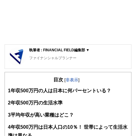
執筆者 : FINANCIAL FIELD編集部 ▼
ファイナンシャルプランナー
FinancialField編集部は、金融、経済に関する記事を、日々
の暮らしにどのような影響を与えるかという視点で、お金の
目次
知識がない方でも理解できるようわかりやすく発信していま
[
非表示
]
す。
1
年収500万円の人は日本に何パーセントいる？
編集部のメンバーは、ファイナンシャルプランナーの資格取
得者を中心に「お金や暮らし」に関する書籍・雑誌の編集経
2
年収500万円の生活水準
験者で構成され、企画立案から記事掲載まですべての工程に
関わることで、読者目線のコンテンツを追求しています。
3
平均年収が高い業種はどこ？
FinancialFieldの特徴は、ファイナンシャルプランナー、弁
4
年収500万円は日本人口の10％！ 世帯によって生活水
護士、税理士、宅地建物取引士、相続診断士、住宅ローンア
ドバイザー、DCプランナー、公認会計士、社会保険労務
準は異なる