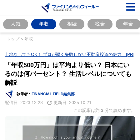
人気
年収
相続
税金
年金
トップ
>
年収
土地なしでもOK！ プロが導く失敗しない不動産投資の魅力 [PR]
「年収500万円」は平均より低い？ 日本にい
るのは何パーセント？ 生活レベルについても
解説
執筆者 :
FINANCIAL FIELD編集部
配信日:
2023.12.28
更新日:
2025.10.21
この記事は約
3
分で読めます。