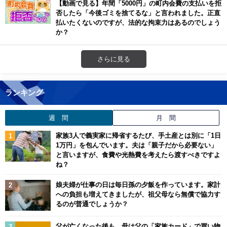
【動画で見る】年間「5000円」の町内会費の支払いを拒
否したら「今後ゴミを捨てるな」と言われました。正直
払いたくないのですが、法的な拘束力はあるのでしょう
か？
さらに見る
ランキング
週 間
月 間
家族3人で義実家に帰省するたび、手土産とは別に「1日
1万円」を包んでいます。夫は「親子だから必要ない」
と言いますが、食費や光熱費を考えたら渡すべきですよ
ね？
娘夫婦が仕事の日は毎日孫の夕飯を作っています。家計
への負担も増えてきましたが、祖父母なら無償で協力す
るのが普通でしょうか？
父が亡くなった後も、母は父の「家族カード」で買い物