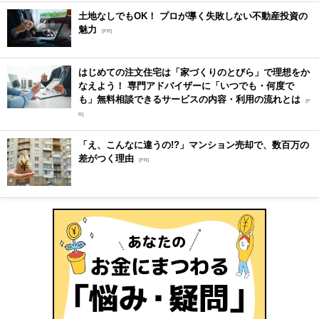
土地なしでもOK！ プロが導く失敗しない不動産投資の
魅力
[PR]
はじめての注文住宅は「家づくりのとびら」で理想をか
なえよう！ 専門アドバイザーに「いつでも・何度で
も」無料相談できるサービスの内容・利用の流れとは
[P
R]
「え、こんなに違うの!?」マンション売却で、数百万の
差がつく理由
[PR]