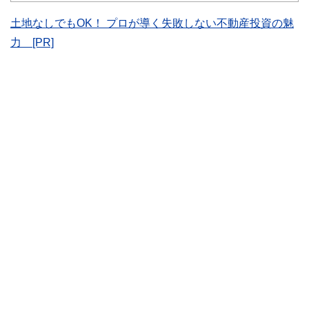
士、行政書士、投資アナリスト、キャリアコンサルタントな
ど150名以上の有資格者を執筆者・監修者として迎え、むず
土地なしでもOK！ プロが導く失敗しない不動産投資の魅
かしく感じられる年金や税金、相続、保険、ローンなどの話
力 [PR]
をわかりやすく発信している点です。
このように編集経験豊富なメンバーと金融や経済に精通した
執筆者・監修者による執筆体制を築くことで、内容のわかり
やすさはもちろんのこと、読み応えのあるコンテンツと確か
な情報発信を実現しています。
私たちは、快適でより良い生活のアイデアを提供するお金の
コンシェルジュを目指します。