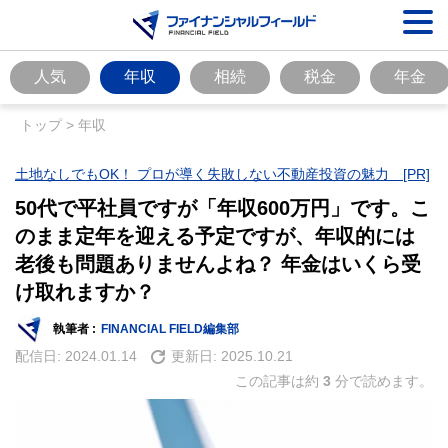
人気
年収
相続
税金
年金
トップ
>
年収
土地なしでもOK！ プロが導く失敗しない不動産投資の魅力 [PR]
50代で平社員ですが「年収600万円」です。こ
のまま定年を迎える予定ですが、年収的には
老後も問題ありませんよね？ 年金はいくら受
け取れますか？
執筆者 :
FINANCIAL FIELD編集部
配信日:
2024.01.14
更新日:
2025.10.21
この記事は約
3
分で読めます。