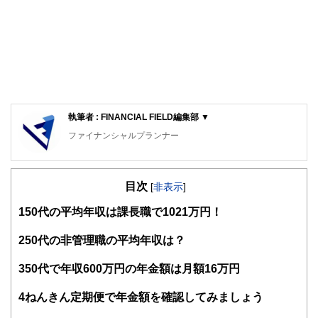
執筆者 : FINANCIAL FIELD編集部 ▼
ファイナンシャルプランナー
FinancialField編集部は、金融、経済に関する記事を、日々
の暮らしにどのような影響を与えるかという視点で、お金の
目次
知識がない方でも理解できるようわかりやすく発信していま
[
非表示
]
す。
1
50代の平均年収は課長職で1021万円！
編集部のメンバーは、ファイナンシャルプランナーの資格取
得者を中心に「お金や暮らし」に関する書籍・雑誌の編集経
2
50代の非管理職の平均年収は？
験者で構成され、企画立案から記事掲載まですべての工程に
関わることで、読者目線のコンテンツを追求しています。
3
50代で年収600万円の年金額は月額16万円
FinancialFieldの特徴は、ファイナンシャルプランナー、弁
4
ねんきん定期便で年金額を確認してみましょう
護士、税理士、宅地建物取引士、相続診断士、住宅ローンア
ドバイザー、DCプランナー、公認会計士、社会保険労務