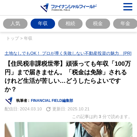
人気
年収
相続
税金
年金
トップ
>
年収
土地なしでもOK！ プロが導く失敗しない不動産投資の魅力 [PR]
【住民税非課税世帯】頑張っても年収「100万
円」まで届きません。「税金は免除」される
けれど生活が苦しい…どうしたらよいです
か？
執筆者 :
FINANCIAL FIELD編集部
配信日:
2024.03.10
更新日:
2025.10.21
この記事は約
3
分で読めます。