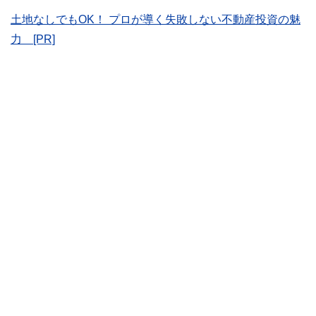
ど150名以上の有資格者を執筆者・監修者として迎え、むず
かしく感じられる年金や税金、相続、保険、ローンなどの話
土地なしでもOK！ プロが導く失敗しない不動産投資の魅
をわかりやすく発信している点です。
力 [PR]
このように編集経験豊富なメンバーと金融や経済に精通した
執筆者・監修者による執筆体制を築くことで、内容のわかり
やすさはもちろんのこと、読み応えのあるコンテンツと確か
な情報発信を実現しています。
私たちは、快適でより良い生活のアイデアを提供するお金の
コンシェルジュを目指します。