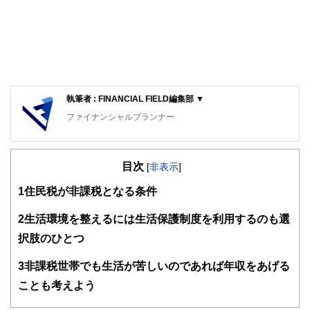
執筆者 : FINANCIAL FIELD編集部 ▼
ファイナンシャルプランナー
FinancialField編集部は、金融、経済に関する記事を、日々
の暮らしにどのような影響を与えるかという視点で、お金の
目次
知識がない方でも理解できるようわかりやすく発信していま
[
非表示
]
す。
1
住民税が非課税となる条件
編集部のメンバーは、ファイナンシャルプランナーの資格取
得者を中心に「お金や暮らし」に関する書籍・雑誌の編集経
2
生活環境を整えるには生活保護制度を利用するのも選
験者で構成され、企画立案から記事掲載まですべての工程に
択肢のひとつ
関わることで、読者目線のコンテンツを追求しています。
FinancialFieldの特徴は、ファイナンシャルプランナー、弁
3
非課税世帯でも生活が苦しいのであれば年収をあげる
護士、税理士、宅地建物取引士、相続診断士、住宅ローンア
ことも考えよう
ドバイザー、DCプランナー、公認会計士、社会保険労務
士、行政書士、投資アナリスト、キャリアコンサルタントな