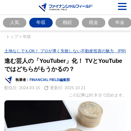
人気
年収
相続
税金
年金
トップ
>
年収
土地なしでもOK！ プロが導く失敗しない不動産投資の魅力 [PR]
進む芸人の「YouTuber」化！ TVとYouTube
ではどちらがもうかるの？
執筆者 :
FINANCIAL FIELD編集部
配信日:
2024.03.15
更新日:
2025.10.21
この記事は約
3
分で読めます。