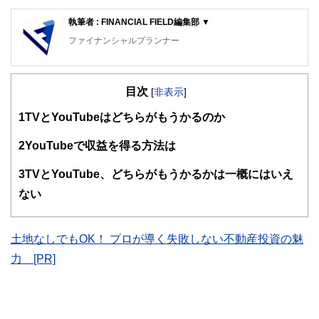
執筆者 : FINANCIAL FIELD編集部 ▼
ファイナンシャルプランナー
FinancialField編集部は、金融、経済に関する記事を、日々
の暮らしにどのような影響を与えるかという視点で、お金の
目次
知識がない方でも理解できるようわかりやすく発信していま
[
非表示
]
す。
1
TVとYouTubeはどちらがもうかるのか
編集部のメンバーは、ファイナンシャルプランナーの資格取
得者を中心に「お金や暮らし」に関する書籍・雑誌の編集経
2
YouTubeで収益を得る方法は
験者で構成され、企画立案から記事掲載まですべての工程に
関わることで、読者目線のコンテンツを追求しています。
3
TVとYouTube、どちらがもうかるかは一概にはいえ
FinancialFieldの特徴は、ファイナンシャルプランナー、弁
ない
護士、税理士、宅地建物取引士、相続診断士、住宅ローンア
ドバイザー、DCプランナー、公認会計士、社会保険労務
士、行政書士、投資アナリスト、キャリアコンサルタントな
土地なしでもOK！ プロが導く失敗しない不動産投資の魅
ど150名以上の有資格者を執筆者・監修者として迎え、むず
かしく感じられる年金や税金、相続、保険、ローンなどの話
力 [PR]
をわかりやすく発信している点です。
このように編集経験豊富なメンバーと金融や経済に精通した
執筆者・監修者による執筆体制を築くことで、内容のわかり
やすさはもちろんのこと、読み応えのあるコンテンツと確か