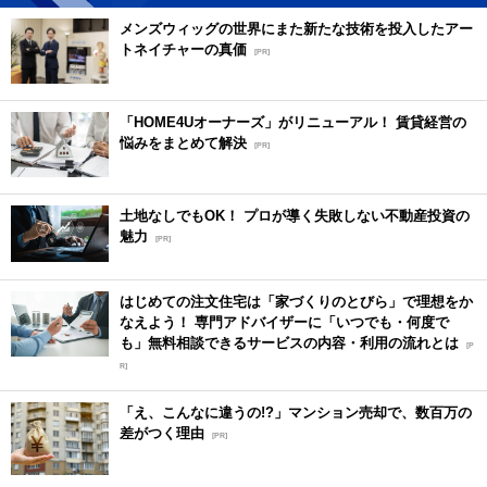
メンズウィッグの世界にまた新たな技術を投入したアー
トネイチャーの真価
[PR]
「HOME4Uオーナーズ」がリニューアル！ 賃貸経営の
悩みをまとめて解決
[PR]
土地なしでもOK！ プロが導く失敗しない不動産投資の
魅力
[PR]
はじめての注文住宅は「家づくりのとびら」で理想をか
なえよう！ 専門アドバイザーに「いつでも・何度で
も」無料相談できるサービスの内容・利用の流れとは
[P
R]
「え、こんなに違うの!?」マンション売却で、数百万の
差がつく理由
[PR]