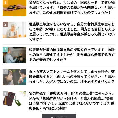
父が亡くなった後も、母は父の「家族カード」で買い物
を続けています。「自分の名義だから問題ない」と言い
ますが、このまま利用を続けてもよいのでしょうか？
遺族厚生年金をもらいながら、自分の老齢厚生年金をも
らう年齢（65歳）になりました。両方とも全額もらえる
と思っていたのに、遺族厚生年金が減るって損じゃない
ですか？
娘夫婦が仕事の日は毎日孫の夕飯を作っています。家計
への負担も増えてきましたが、祖父母なら無償で協力す
るのが普通でしょうか？
食べる前のソフトクリームを落としてしまった息子。交
換を依頼すると「新しいものを買ってください」と言わ
れました。わざとではないのに、理不尽すぎませんか？
父の葬儀で「香典80万円」を“母の生活費”に使ったら、
兄から「相続財産だから分けろ」と言われ困惑…“喪主
は母親”でしたし、兄弟では受け取れないですよね？ 香
典をめぐる“税金と法律”
さらに見る