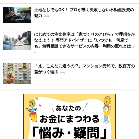
土地なしでもOK！ プロが導く失敗しない不動産投資の
魅力
[PR]
はじめての注文住宅は「家づくりのとびら」で理想をか
なえよう！ 専門アドバイザーに「いつでも・何度で
も」無料相談できるサービスの内容・利用の流れとは
[P
R]
「え、こんなに違うの!?」マンション売却で、数百万の
差がつく理由
[PR]