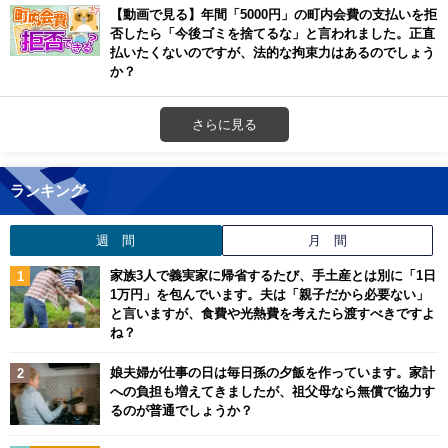
【動画で見る】年間「5000円」の町内会費の支払いを拒
否したら「今後ゴミを捨てるな」と言われました。正直
払いたくないのですが、法的な拘束力はあるのでしょう
か？
さらに見る
ランキング
週 間
月 間
家族3人で義実家に帰省するたび、手土産とは別に「1日
1万円」を包んでいます。夫は「親子だから必要ない」
と言いますが、食費や光熱費を考えたら渡すべきですよ
ね？
娘夫婦が仕事の日は毎日孫の夕飯を作っています。家計
への負担も増えてきましたが、祖父母なら無償で協力す
るのが普通でしょうか？