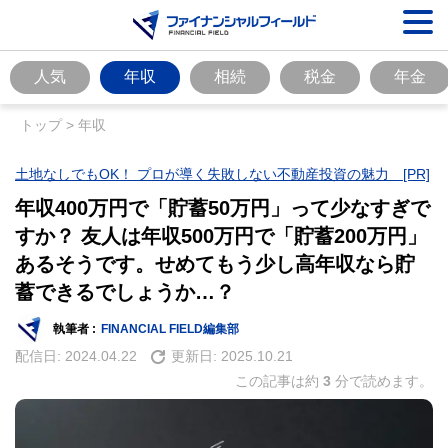
人気
年収
相続
税金
年金
トップ
>
年収
土地なしでもOK！ プロが導く失敗しない不動産投資の魅力 [PR]
年収400万円で「貯蓄50万円」って少なすぎで
すか？ 友人は年収500万円で「貯蓄200万円」
あるそうです。せめてもう少し高年収なら貯
蓄できるでしょうか…？
執筆者 :
FINANCIAL FIELD編集部
配信日:
2024.04.22
更新日:
2025.10.21
この記事は約
3
分で読めます。