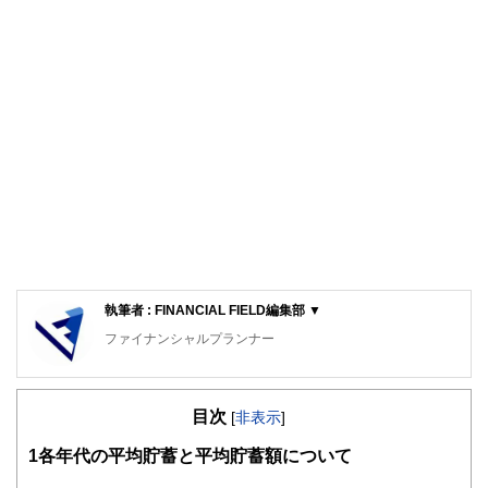
執筆者 : FINANCIAL FIELD編集部 ▼
ファイナンシャルプランナー
FinancialField編集部は、金融、経済に関する記事を、日々
の暮らしにどのような影響を与えるかという視点で、お金の
目次
知識がない方でも理解できるようわかりやすく発信していま
[
非表示
]
す。
1
各年代の平均貯蓄と平均貯蓄額について
編集部のメンバーは、ファイナンシャルプランナーの資格取