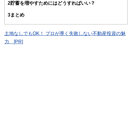
得者を中心に「お金や暮らし」に関する書籍・雑誌の編集経
2
貯蓄を増やすためにはどうすればいい？
験者で構成され、企画立案から記事掲載まですべての工程に
関わることで、読者目線のコンテンツを追求しています。
3
まとめ
FinancialFieldの特徴は、ファイナンシャルプランナー、弁
護士、税理士、宅地建物取引士、相続診断士、住宅ローンア
ドバイザー、DCプランナー、公認会計士、社会保険労務
土地なしでもOK！ プロが導く失敗しない不動産投資の魅
士、行政書士、投資アナリスト、キャリアコンサルタントな
力 [PR]
ど150名以上の有資格者を執筆者・監修者として迎え、むず
かしく感じられる年金や税金、相続、保険、ローンなどの話
をわかりやすく発信している点です。
このように編集経験豊富なメンバーと金融や経済に精通した
執筆者・監修者による執筆体制を築くことで、内容のわかり
やすさはもちろんのこと、読み応えのあるコンテンツと確か
な情報発信を実現しています。
私たちは、快適でより良い生活のアイデアを提供するお金の
コンシェルジュを目指します。