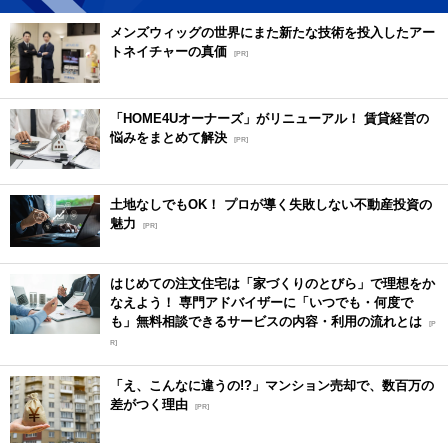
メンズウィッグの世界にまた新たな技術を投入したアー
トネイチャーの真価
[PR]
「HOME4Uオーナーズ」がリニューアル！ 賃貸経営の
悩みをまとめて解決
[PR]
土地なしでもOK！ プロが導く失敗しない不動産投資の
魅力
[PR]
はじめての注文住宅は「家づくりのとびら」で理想をか
なえよう！ 専門アドバイザーに「いつでも・何度で
も」無料相談できるサービスの内容・利用の流れとは
[P
R]
「え、こんなに違うの!?」マンション売却で、数百万の
差がつく理由
[PR]