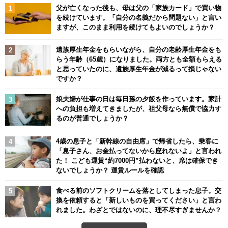
父が亡くなった後も、母は父の「家族カード」で買い物
を続けています。「自分の名義だから問題ない」と言い
ますが、このまま利用を続けてもよいのでしょうか？
遺族厚生年金をもらいながら、自分の老齢厚生年金をも
らう年齢（65歳）になりました。両方とも全額もらえる
と思っていたのに、遺族厚生年金が減るって損じゃない
ですか？
娘夫婦が仕事の日は毎日孫の夕飯を作っています。家計
への負担も増えてきましたが、祖父母なら無償で協力す
るのが普通でしょうか？
4歳の息子と「新幹線の自由席」で帰省したら、乗客に
「息子さん、お金払ってないから座れないよ」と言われ
た！ こども運賃“約7000円”払わないと、席は確保でき
ないでしょうか？ 運賃ルールを確認
食べる前のソフトクリームを落としてしまった息子。交
換を依頼すると「新しいものを買ってください」と言わ
れました。わざとではないのに、理不尽すぎませんか？