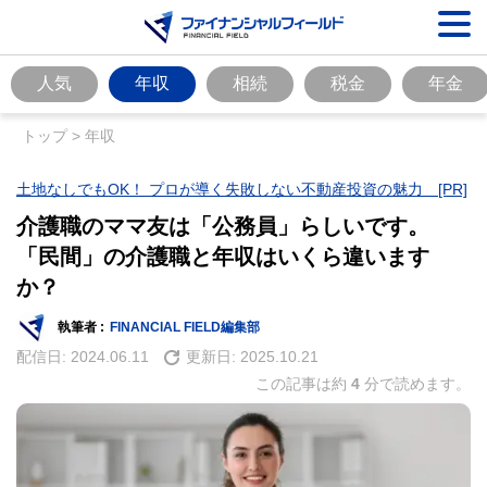
人気
年収
相続
税金
年金
トップ
>
年収
土地なしでもOK！ プロが導く失敗しない不動産投資の魅力 [PR]
介護職のママ友は「公務員」らしいです。
「民間」の介護職と年収はいくら違います
か？
執筆者 :
FINANCIAL FIELD編集部
配信日:
2024.06.11
更新日:
2025.10.21
この記事は約
4
分で読めます。