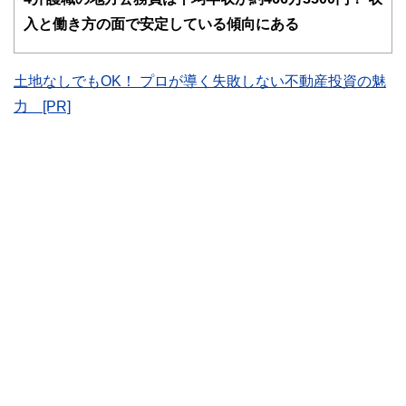
ドバイザー、DCプランナー、公認会計士、社会保険労務
入と働き方の面で安定している傾向にある
士、行政書士、投資アナリスト、キャリアコンサルタントな
ど150名以上の有資格者を執筆者・監修者として迎え、むず
かしく感じられる年金や税金、相続、保険、ローンなどの話
土地なしでもOK！ プロが導く失敗しない不動産投資の魅
をわかりやすく発信している点です。
力 [PR]
このように編集経験豊富なメンバーと金融や経済に精通した
執筆者・監修者による執筆体制を築くことで、内容のわかり
やすさはもちろんのこと、読み応えのあるコンテンツと確か
な情報発信を実現しています。
私たちは、快適でより良い生活のアイデアを提供するお金の
コンシェルジュを目指します。