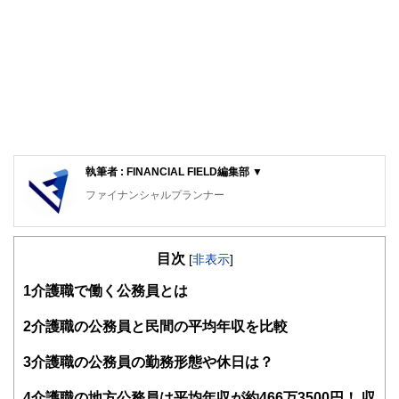
執筆者 : FINANCIAL FIELD編集部 ▼
ファイナンシャルプランナー
FinancialField編集部は、金融、経済に関する記事を、日々
の暮らしにどのような影響を与えるかという視点で、お金の
目次
知識がない方でも理解できるようわかりやすく発信していま
[
非表示
]
す。
1
介護職で働く公務員とは
編集部のメンバーは、ファイナンシャルプランナーの資格取
得者を中心に「お金や暮らし」に関する書籍・雑誌の編集経
2
介護職の公務員と民間の平均年収を比較
験者で構成され、企画立案から記事掲載まですべての工程に
関わることで、読者目線のコンテンツを追求しています。
3
介護職の公務員の勤務形態や休日は？
FinancialFieldの特徴は、ファイナンシャルプランナー、弁
4
介護職の地方公務員は平均年収が約466万3500円！ 収
護士、税理士、宅地建物取引士、相続診断士、住宅ローンア