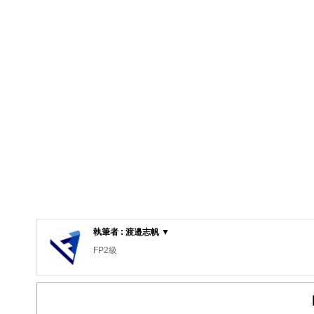
執筆者 : 渡邉志帆 ▼
FP2級