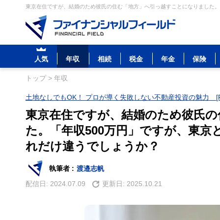
東京在住ですが、結婚のため彼氏の住む「地方」へ引っ越すことになりました。「
人気
年収
相続
税金
年金
保険
トップ
>
年収
土地なしでもOK！ プロが導く失敗しない不動産投資の魅力 [P
東京在住ですが、結婚のため彼氏の
た。「年収500万円」ですが、東京
れだけ違うでしょうか？
執筆者 :
渡邉志帆
配信日:
2024.07.09
更新日:
2025.10.21