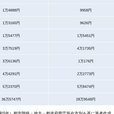
1万4888円
9958円
1万3165円
9626円
1万5477円
1万5451円
3万7519円
4万1735円
3万6136円
1万176円
4万4291円
2万2773円
5万2370円
5万8474円
36万5747円
28万9548円
令和5年）都市階級・地方・都道府県庁所在市別を基に筆者作成