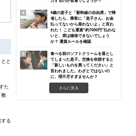
力するのが普通でしょうか？
こ
4歳の息子と「新幹線の自由席」で帰
省したら、乗客に「息子さん、お金
払ってないから座れないよ」と言わ
れた！ こども運賃“約7000円”払わな
いと、席は確保できないでしょう
か？ 運賃ルールを確認
食べる前のソフトクリームを落とし
てしまった息子。交換を依頼すると
うとと
「新しいものを買ってください」と
言われました。わざとではないの
に、理不尽すぎませんか？
すた
さらに見る
「教
轄する