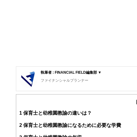
執筆者 : FINANCIAL FIELD編集部 ▼
ファイナンシャルプランナー
FinancialField編集部は、金融、経済に関する記
るようわかりやすく発信しています。
編集部のメンバーは、ファイナンシャルプランナーの資格
案から記事掲載まですべての工程に関わることで、読者目
1
保育士と幼稚園教諭の違いは？
FinancialFieldの特徴は、ファイナンシャルプラ
2
保育士と幼稚園教諭になるために必要な学費
ー、公認会計士、社会保険労務士、行政書士、投資アナリ
え、むずかしく感じられる年金や税金、相続、保険、ロー