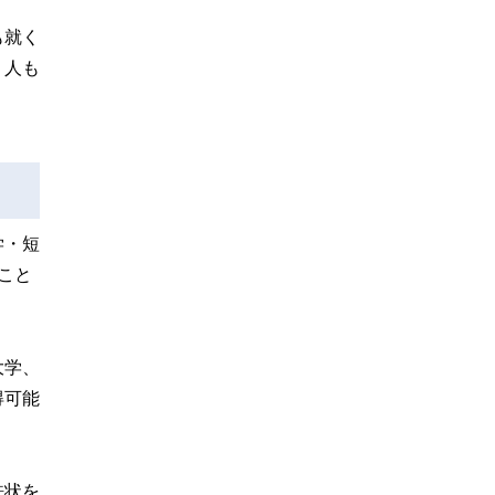
も就く
く人も
学・短
こと
大学、
得可能
許状を