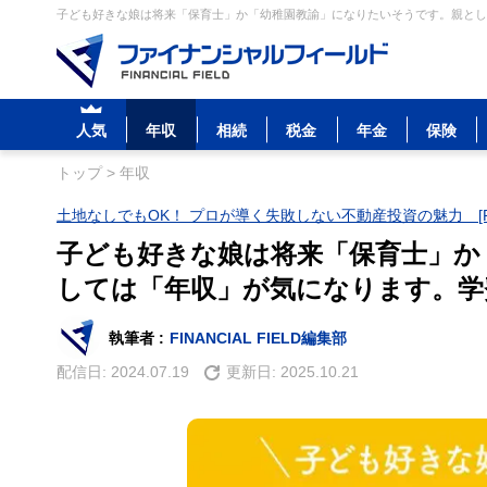
子ども好きな娘は将来「保育士」か「幼稚園教諭」になりたいそうです。親とし
人気
年収
相続
税金
年金
保険
トップ
>
年収
土地なしでもOK！ プロが導く失敗しない不動産投資の魅力 [P
子ども好きな娘は将来「保育士」か
しては「年収」が気になります。学
執筆者 :
FINANCIAL FIELD編集部
配信日:
2024.07.19
更新日:
2025.10.21