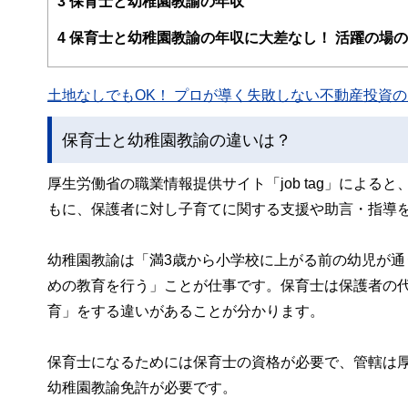
3
保育士と幼稚園教諭の年収
このように編集経験豊富なメンバーと金融や経済に精通し
4
保育士と幼稚園教諭の年収に大差なし！ 活躍の場
と、読み応えのあるコンテンツと確かな情報発信を実現し
私たちは、快適でより良い生活のアイデアを提供するお金
土地なしでもOK！ プロが導く失敗しない不動産投資の魅
保育士と幼稚園教諭の違いは？
厚生労働省の職業情報提供サイト「job tag」によ
もに、保護者に対し子育てに関する支援や助言・指導を
幼稚園教諭は「満3歳から小学校に上がる前の幼児が
めの教育を行う」ことが仕事です。保育士は保護者の
育」をする違いがあることが分かります。
保育士になるためには保育士の資格が必要で、管轄は
幼稚園教諭免許が必要です。