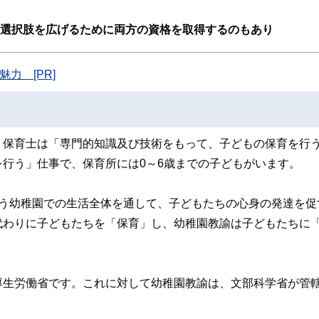
た執筆者・監修者による執筆体制を築くことで、内容のわかりやすさはもちろんの
の選択肢を広げるために両方の資格を取得するのもあり
ています。
のコンシェルジュを目指します。
力 [PR]
ると、保育士は「専門的知識及び技術をもって、子どもの保育を行
行う」仕事で、保育所には0～6歳までの子どもがいます。
通う幼稚園での生活全体を通して、子どもたちの心身の発達を促
代わりに子どもたちを「保育」し、幼稚園教諭は子どもたちに
厚生労働省です。これに対して幼稚園教諭は、文部科学省が管