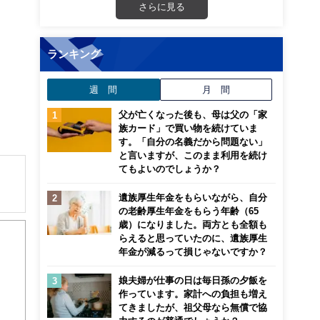
さらに見る
ランキング
週 間
月 間
父が亡くなった後も、母は父の「家
族カード」で買い物を続けていま
す。「自分の名義だから問題ない」
と言いますが、このまま利用を続け
てもよいのでしょうか？
遺族厚生年金をもらいながら、自分
の老齢厚生年金をもらう年齢（65
解でき
歳）になりました。両方とも全額も
らえると思っていたのに、遺族厚生
画立
年金が減るって損じゃないですか？
娘夫婦が仕事の日は毎日孫の夕飯を
ンナ
作っています。家計への負担も増え
迎
てきましたが、祖父母なら無償で協