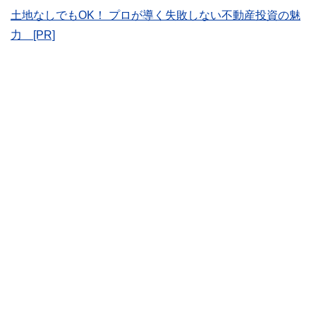
かしく感じられる年金や税金、相続、保険、ローンなどの話
土地なしでもOK！ プロが導く失敗しない不動産投資の魅
をわかりやすく発信している点です。
力 [PR]
このように編集経験豊富なメンバーと金融や経済に精通した
執筆者・監修者による執筆体制を築くことで、内容のわかり
やすさはもちろんのこと、読み応えのあるコンテンツと確か
な情報発信を実現しています。
私たちは、快適でより良い生活のアイデアを提供するお金の
コンシェルジュを目指します。