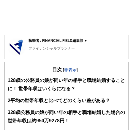
執筆者 : FINANCIAL FIELD編集部 ▼
ファイナンシャルプランナー
FinancialField編集部は、金融、経済に関する記事を、日々
の暮らしにどのような影響を与えるかという視点で、お金の
目次
知識がない方でも理解できるようわかりやすく発信していま
[
非表示
]
す。
1
28歳の公務員の娘が同い年の相手と職場結婚すること
編集部のメンバーは、ファイナンシャルプランナーの資格取
に！ 世帯年収はいくらになる？
得者を中心に「お金や暮らし」に関する書籍・雑誌の編集経
験者で構成され、企画立案から記事掲載まですべての工程に
2
平均の世帯年収と比べてどのくらい差がある？
関わることで、読者目線のコンテンツを追求しています。
FinancialFieldの特徴は、ファイナンシャルプランナー、弁
3
28歳公務員の娘が同い年の相手と職場結婚した場合の
護士、税理士、宅地建物取引士、相続診断士、住宅ローンア
世帯年収は約950万9278円！
ドバイザー、DCプランナー、公認会計士、社会保険労務
士、行政書士、投資アナリスト、キャリアコンサルタントな
ど150名以上の有資格者を執筆者・監修者として迎え、むず