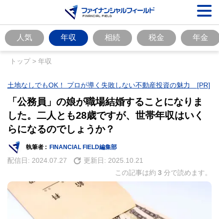
人気
年収
相続
税金
年金
トップ
>
年収
土地なしでもOK！ プロが導く失敗しない不動産投資の魅力 [PR]
「公務員」の娘が職場結婚することになりま
した。二人とも28歳ですが、世帯年収はいく
らになるのでしょうか？
執筆者 :
FINANCIAL FIELD編集部
配信日:
2024.07.27
更新日:
2025.10.21
この記事は約
3
分で読めます。