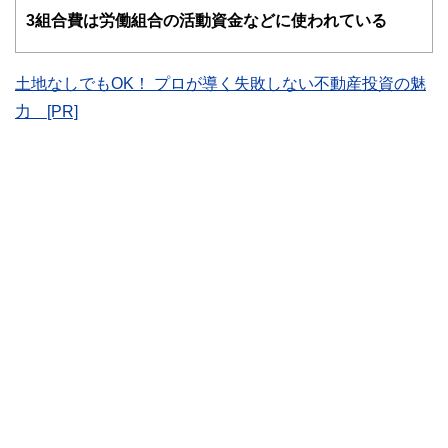
関わることで、読者目線のコンテンツを追求しています。
3
組合費は労働組合の活動資金などに使われている
FinancialFieldの特徴は、ファイナンシャルプランナー、弁
護士、税理士、宅地建物取引士、相続診断士、住宅ローンア
ドバイザー、DCプランナー、公認会計士、社会保険労務
土地なしでもOK！ プロが導く失敗しない不動産投資の魅
士、行政書士、投資アナリスト、キャリアコンサルタントな
力 [PR]
ど150名以上の有資格者を執筆者・監修者として迎え、むず
かしく感じられる年金や税金、相続、保険、ローンなどの話
をわかりやすく発信している点です。
このように編集経験豊富なメンバーと金融や経済に精通した
執筆者・監修者による執筆体制を築くことで、内容のわかり
やすさはもちろんのこと、読み応えのあるコンテンツと確か
な情報発信を実現しています。
私たちは、快適でより良い生活のアイデアを提供するお金の
コンシェルジュを目指します。