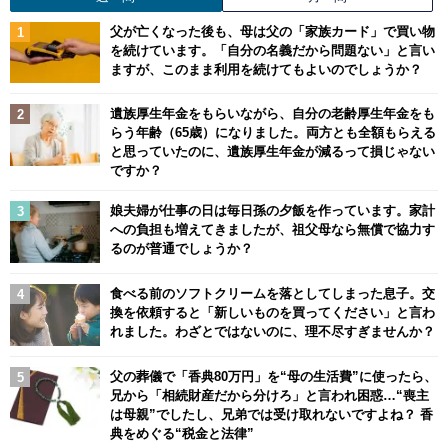
父が亡くなった後も、母は父の「家族カード」で買い物
を続けています。「自分の名義だから問題ない」と言い
ますが、このまま利用を続けてもよいのでしょうか？
遺族厚生年金をもらいながら、自分の老齢厚生年金をも
らう年齢（65歳）になりました。両方とも全額もらえる
と思っていたのに、遺族厚生年金が減るって損じゃない
ですか？
娘夫婦が仕事の日は毎日孫の夕飯を作っています。家計
への負担も増えてきましたが、祖父母なら無償で協力す
るのが普通でしょうか？
食べる前のソフトクリームを落としてしまった息子。交
換を依頼すると「新しいものを買ってください」と言わ
れました。わざとではないのに、理不尽すぎませんか？
父の葬儀で「香典80万円」を“母の生活費”に使ったら、
兄から「相続財産だから分けろ」と言われ困惑…“喪主
は母親”でしたし、兄弟では受け取れないですよね？ 香
典をめぐる“税金と法律”