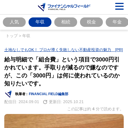
人気
年収
相続
税金
年金
トップ
>
年収
土地なしでもOK！ プロが導く失敗しない不動産投資の魅力 [PR]
給与明細で「組合費」という項目で3000円引
かれています。手取りが減るので嫌なのです
が、この「3000円」は何に使われているのか
知りたいです。
執筆者 :
FINANCIAL FIELD編集部
配信日:
2024.09.01
更新日:
2025.10.21
この記事は約
4
分で読めます。