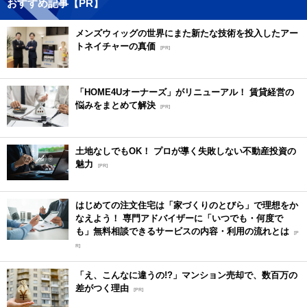
おすすめ記事【PR】
メンズウィッグの世界にまた新たな技術を投入したアー
トネイチャーの真価
[PR]
「HOME4Uオーナーズ」がリニューアル！ 賃貸経営の
悩みをまとめて解決
[PR]
土地なしでもOK！ プロが導く失敗しない不動産投資の
魅力
[PR]
はじめての注文住宅は「家づくりのとびら」で理想をか
なえよう！ 専門アドバイザーに「いつでも・何度で
も」無料相談できるサービスの内容・利用の流れとは
[P
R]
「え、こんなに違うの!?」マンション売却で、数百万の
差がつく理由
[PR]