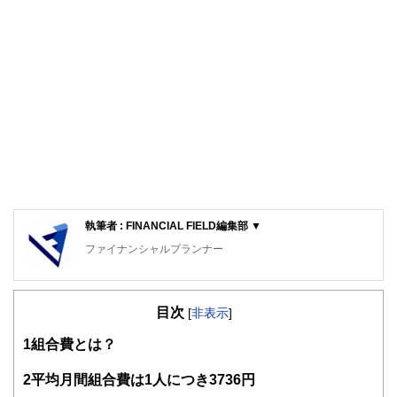
執筆者 : FINANCIAL FIELD編集部 ▼
ファイナンシャルプランナー
FinancialField編集部は、金融、経済に関する記事を、日々
の暮らしにどのような影響を与えるかという視点で、お金の
目次
知識がない方でも理解できるようわかりやすく発信していま
[
非表示
]
す。
1
組合費とは？
編集部のメンバーは、ファイナンシャルプランナーの資格取
得者を中心に「お金や暮らし」に関する書籍・雑誌の編集経
2
平均月間組合費は1人につき3736円
験者で構成され、企画立案から記事掲載まですべての工程に