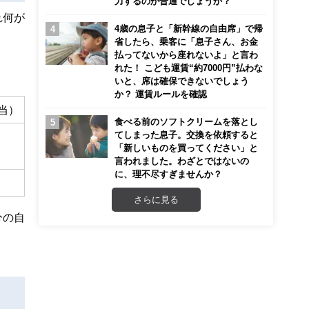
力するのが普通でしょうか？
れ何が
4歳の息子と「新幹線の自由席」で帰
省したら、乗客に「息子さん、お金
払ってないから座れないよ」と言わ
れた！ こども運賃“約7000円”払わな
いと、席は確保できないでしょう
か？ 運賃ルールを確認
当）
食べる前のソフトクリームを落とし
てしまった息子。交換を依頼すると
「新しいものを買ってください」と
言われました。わざとではないの
に、理不尽すぎませんか？
さらに見る
分の自