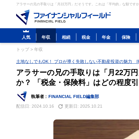
アラサーの兄の手取りは「月22万円」だそうです。これは「平均的」な額ですか
人気
年収
相続
税金
年金
保険
トップ
>
年収
土地なしでもOK！ プロが導く失敗しない不動産投資の魅力 [P
アラサーの兄の手取りは「月22万
か？ 「税金・保険料」はどの程度
執筆者 :
FINANCIAL FIELD編集部
配信日:
2024.10.16
更新日:
2025.10.21