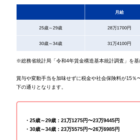
月給
25歳～29歳
28万1700円
30歳～34歳
31万4100円
※総務省統計局「令和4年賃金構造基本統計調査」を基
賞与や変動手当を加味せずに税金や社会保険料が15％〜2
下の通りとなります。
・25歳～29歳：21万1275円〜23万9445円
・30歳～34歳：23万5575円〜26万6985円