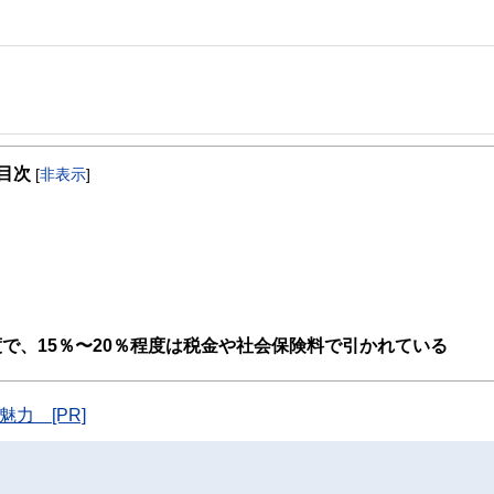
事を、日々の暮らしにどのような影響を与えるかという視点で、お金の知識がない方でも理
目次
[
非表示
]
取得者を中心に「お金や暮らし」に関する書籍・雑誌の編集経験者で構成され、企
線のコンテンツを追求しています。
ンナー、弁護士、税理士、宅地建物取引士、相続診断士、住宅ローンアドバイザー、DCプラ
スト、キャリアコンサルタントなど150名以上の有資格者を執筆者・監修者として
ンなどの話をわかりやすく発信している点です。
た執筆者・監修者による執筆体制を築くことで、内容のわかりやすさはもちろんの
度で、15％〜20％程度は税金や社会保険料で引かれている
ています。
のコンシェルジュを目指します。
力 [PR]