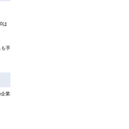
。
0は
しも手
の企業