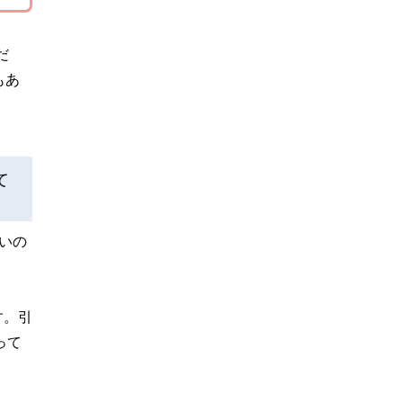
だ
もあ
て
らいの
す。引
って