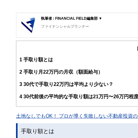
執筆者 : FINANCIAL FIELD編集部 ▼
ファイナンシャルプランナー
FinancialField編集部は、金融、経済に関する記
るようわかりやすく発信しています。
編集部のメンバーは、ファイナンシャルプランナーの資格
案から記事掲載まですべての工程に関わることで、読者目
1
手取り額とは
FinancialFieldの特徴は、ファイナンシャルプラ
2
手取り月22万円の月収（額面給与）
ー、公認会計士、社会保険労務士、行政書士、投資アナリ
え、むずかしく感じられる年金や税金、相続、保険、ロー
3
30代で手取り22万円は平均より少ない？
このように編集経験豊富なメンバーと金融や経済に精通し
4
30代前後の平均的な手取り額は21万円〜26万円程
と、読み応えのあるコンテンツと確かな情報発信を実現し
私たちは、快適でより良い生活のアイデアを提供するお金
土地なしでもOK！ プロが導く失敗しない不動産投資の魅
手取り額とは