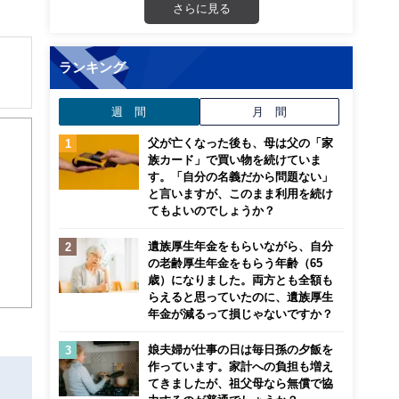
さらに見る
ランキング
解でき
週 間
月 間
父が亡くなった後も、母は父の「家
画立
族カード」で買い物を続けていま
す。「自分の名義だから問題ない」
と言いますが、このまま利用を続け
ンナ
てもよいのでしょうか？
迎
遺族厚生年金をもらいながら、自分
こ
の老齢厚生年金をもらう年齢（65
歳）になりました。両方とも全額も
らえると思っていたのに、遺族厚生
年金が減るって損じゃないですか？
娘夫婦が仕事の日は毎日孫の夕飯を
作っています。家計への負担も増え
てきましたが、祖父母なら無償で協