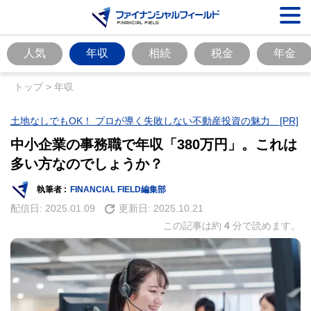
人気
年収
相続
税金
年金
トップ
>
年収
土地なしでもOK！ プロが導く失敗しない不動産投資の魅力 [PR]
中小企業の事務職で年収「380万円」。これは
多い方なのでしょうか？
執筆者 :
FINANCIAL FIELD編集部
配信日:
2025.01.09
更新日:
2025.10.21
この記事は約
4
分で読めます。