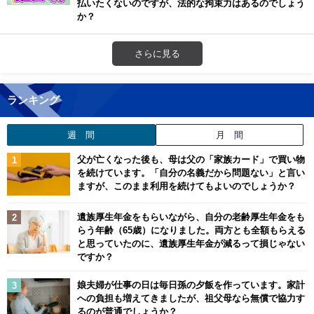
払いたくないのですが、法的な拘束力はあるのでしょう
か？
さらに見る
ランキング
週 間
月 間
父が亡くなった後も、母は父の「家族カード」で買い物
を続けています。「自分の名義だから問題ない」と言い
ますが、このまま利用を続けてもよいのでしょうか？
遺族厚生年金をもらいながら、自分の老齢厚生年金をも
らう年齢（65歳）になりました。両方とも全額もらえる
と思っていたのに、遺族厚生年金が減るって損じゃない
ですか？
娘夫婦が仕事の日は毎日孫の夕飯を作っています。家計
への負担も増えてきましたが、祖父母なら無償で協力す
るのが普通でしょうか？