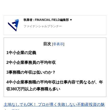
執筆者 : FINANCIAL FIELD編集部 ▼
ファイナンシャルプランナー
FinancialField編集部は、金融、経済に関する記事を、日々
の暮らしにどのような影響を与えるかという視点で、お金の
目次
知識がない方でも理解できるようわかりやすく発信していま
[
非表示
]
す。
1
中小企業の定義
編集部のメンバーは、ファイナンシャルプランナーの資格取
得者を中心に「お金や暮らし」に関する書籍・雑誌の編集経
2
中小企業事務員の平均年収
験者で構成され、企画立案から記事掲載まですべての工程に
関わることで、読者目線のコンテンツを追求しています。
3
事務職の年収は低いのか？
FinancialFieldの特徴は、ファイナンシャルプランナー、弁
4
中小企業事務職の平均年収は仕事内容で異なるが、年
護士、税理士、宅地建物取引士、相続診断士、住宅ローンア
ドバイザー、DCプランナー、公認会計士、社会保険労務
収380万円以上の事務職も多い
士、行政書士、投資アナリスト、キャリアコンサルタントな
ど150名以上の有資格者を執筆者・監修者として迎え、むず
かしく感じられる年金や税金、相続、保険、ローンなどの話
土地なしでもOK！ プロが導く失敗しない不動産投資の魅
をわかりやすく発信している点です。