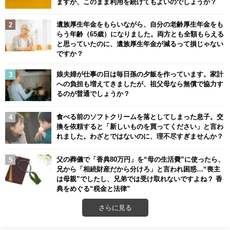
ますが、このまま利用を続けてもよいのでしょうか？
遺族厚生年金をもらいながら、自分の老齢厚生年金をも
らう年齢（65歳）になりました。両方とも全額もらえる
と思っていたのに、遺族厚生年金が減るって損じゃない
ですか？
娘夫婦が仕事の日は毎日孫の夕飯を作っています。家計
への負担も増えてきましたが、祖父母なら無償で協力す
るのが普通でしょうか？
食べる前のソフトクリームを落としてしまった息子。交
換を依頼すると「新しいものを買ってください」と言わ
れました。わざとではないのに、理不尽すぎませんか？
父の葬儀で「香典80万円」を“母の生活費”に使ったら、
兄から「相続財産だから分けろ」と言われ困惑…“喪主
は母親”でしたし、兄弟では受け取れないですよね？ 香
典をめぐる“税金と法律”
さらに見る