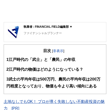
執筆者 : FINANCIAL FIELD編集部 ▼
ファイナンシャルプランナー
FinancialField編集部は、金融、経済に関する記事を、日々
の暮らしにどのような影響を与えるかという視点で、お金の
目次
知識がない方でも理解できるようわかりやすく発信していま
[
非表示
]
す。
1
江戸時代の「武士」と「農民」の年収
編集部のメンバーは、ファイナンシャルプランナーの資格取
得者を中心に「お金や暮らし」に関する書籍・雑誌の編集経
2
江戸時代の物価はどのようになっている？
験者で構成され、企画立案から記事掲載まですべての工程に
関わることで、読者目線のコンテンツを追求しています。
3
武士の平均年収は500万円、農民の平均年収は200万
FinancialFieldの特徴は、ファイナンシャルプランナー、弁
円程度となっており、物価も今より高い傾向にある
護士、税理士、宅地建物取引士、相続診断士、住宅ローンア
ドバイザー、DCプランナー、公認会計士、社会保険労務
士、行政書士、投資アナリスト、キャリアコンサルタントな
土地なしでもOK！ プロが導く失敗しない不動産投資の魅
ど150名以上の有資格者を執筆者・監修者として迎え、むず
かしく感じられる年金や税金、相続、保険、ローンなどの話
力 [PR]