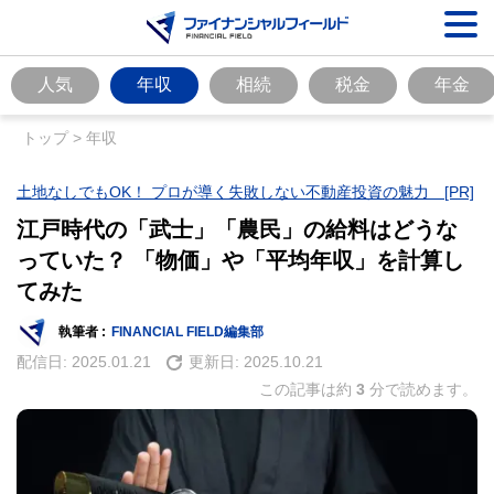
人気
年収
相続
税金
年金
トップ
>
年収
土地なしでもOK！ プロが導く失敗しない不動産投資の魅力 [PR]
江戸時代の「武士」「農民」の給料はどうな
っていた？ 「物価」や「平均年収」を計算し
てみた
執筆者 :
FINANCIAL FIELD編集部
配信日:
2025.01.21
更新日:
2025.10.21
この記事は約
3
分で読めます。