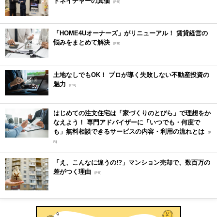
トネイチャーの真価
[PR]
「HOME4Uオーナーズ」がリニューアル！ 賃貸経営の
悩みをまとめて解決
[PR]
土地なしでもOK！ プロが導く失敗しない不動産投資の
魅力
[PR]
はじめての注文住宅は「家づくりのとびら」で理想をか
なえよう！ 専門アドバイザーに「いつでも・何度で
も」無料相談できるサービスの内容・利用の流れとは
[P
R]
「え、こんなに違うの!?」マンション売却で、数百万の
差がつく理由
[PR]