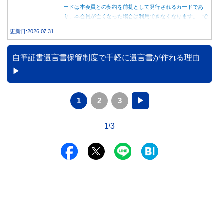
ードは本会員との契約を前提として発行されるカードであ
り、本会員が亡くなった場合は利用できなくなります。 で
は、父親が亡くなった後も母親が家族カードを使い続ける
更新日:2026.07.31
と、どのような問題があるのでしょうか。本記事では、家族
カードの仕組みや、本会員が亡くなった後の正しい対応、遺
族が行うべき手続きについて分かりやすく解説します。
自筆証書遺言書保管制度で手軽に遺言書が作れる理由
1
2
3
▶
1/3