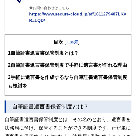
◆お問い合わせはこちら
https://www.secure-cloud.jp/sf/1611279407LKV
RaLQD/
２級ファイナンシャルプランナー
大学在学中から行政書士、２級FP技能士、宅建士の資格を
目次
活かして活動を始める。
[
非表示
]
現在では行政書士・ファイナンシャルプランナーとして活躍
1
自筆証書遺言書保管制度とは？
する傍ら、フリーライターとして精力的に活動中。広範な知
識をもとに市民法務から企業法務まで幅広く手掛ける。
2
自筆証書遺言書保管制度で手軽に遺言書が作れる理由
3
手軽に遺言書を作成するなら自筆証書遺言書保管制度
も検討を
自筆証書遺言書保管制度とは？
自筆証書遺言書保管制度とは、その名のとおり、遺言書を
法務局に預け、保管することができる制度です。ただ単に