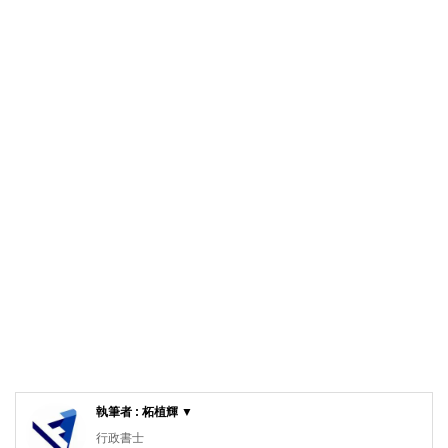
執筆者 : 柘植輝 ▼
行政書士