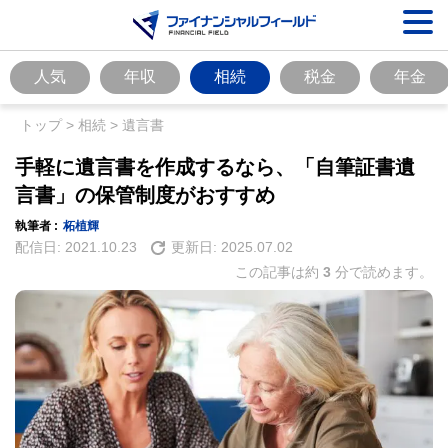
人気
年収
相続
税金
年金
トップ
>
相続
>
遺言書
手軽に遺言書を作成するなら、「自筆証書遺
言書」の保管制度がおすすめ
執筆者 :
柘植輝
配信日:
2021.10.23
更新日:
2025.07.02
この記事は約
3
分で読めます。