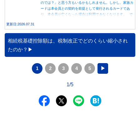
のでは？」と思う方もいるかもしれません。しかし、家族カ
ードは本会員との契約を前提として発行されるカードであ
り、本会員が亡くなった場合は利用できなくなります。 で
は、父親が亡くなった後も母親が家族カードを使い続ける
更新日:2026.07.31
と、どのような問題があるのでしょうか。本記事では、家族
カードの仕組みや、本会員が亡くなった後の正しい対応、遺
族が行うべき手続きについて分かりやすく解説します。
相続税基礎控除額は、税制改正でどのくらい縮小され
たのか？
1
2
3
4
5
▶
1/5