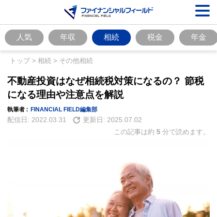
人気
年収
相続
税金
年金
トップ
>
相続
>
その他相続
不動産投資はなぜ相続税対策になるの？ 節税
になる理由や注意点を解説
執筆者 :
FINANCIAL FIELD編集部
配信日:
2022.03.31
更新日:
2025.07.02
この記事は約
5
分で読めます。