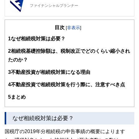
ファイナンシャルプランナー
FinancialField編集部は、金融、経済に関する記事を、日々
の暮らしにどのような影響を与えるかという視点で、お金の
目次
知識がない方でも理解できるようわかりやすく発信していま
[
非表示
]
す。
1
なぜ相続税対策は必要？
編集部のメンバーは、ファイナンシャルプランナーの資格取
得者を中心に「お金や暮らし」に関する書籍・雑誌の編集経
2
相続税基礎控除額は、税制改正でどのくらい縮小され
験者で構成され、企画立案から記事掲載まですべての工程に
たのか？
関わることで、読者目線のコンテンツを追求しています。
FinancialFieldの特徴は、ファイナンシャルプランナー、弁
3
不動産投資が相続税対策になる理由
護士、税理士、宅地建物取引士、相続診断士、住宅ローンア
ドバイザー、DCプランナー、公認会計士、社会保険労務
4
不動産投資で相続税対策を行う際に、注意すべき点
士、行政書士、投資アナリスト、キャリアコンサルタントな
ど150名以上の有資格者を執筆者・監修者として迎え、むず
5
まとめ
かしく感じられる年金や税金、相続、保険、ローンなどの話
をわかりやすく発信している点です。
このように編集経験豊富なメンバーと金融や経済に精通した
なぜ相続税対策は必要？
執筆者・監修者による執筆体制を築くことで、内容のわかり
やすさはもちろんのこと、読み応えのあるコンテンツと確か
国税庁の2019年分相続税の申告事績の概要によります
な情報発信を実現しています。