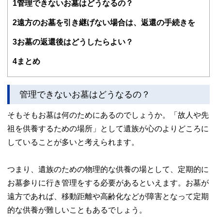
1
管理できないお墓はどうなるの？
センブルグ赴任等を含め10年超勤務。結婚後は夫の転勤に伴
い、ロンドン・上海・ニューヨーク・シンガポールに通算15
年以上在住。ロンドンでは、現地の小学生に日本文化を伝え
2
遠方のお墓を引き継げない場合は、返還の手続きを
るボランティア活動を展開。
CFP®として独立後は、個別相談・セミナー講師・執筆など
3
お墓の返還後はどうしたらよい？
を行う。
幅広い世代のライフプランに基づく資産運用、リタイアメン
4
まとめ
トプラン、国際結婚のカップルの相談など多数。グローバル
な視点からの柔軟な提案を心掛けている。
３キン（金融・年金・税金）の知識の有無が人生の岐路を左
右すると考え、学校教育でこれらの知識が身につく社会にな
管理できないお墓はどうなるの？
ることを提唱している。
ホームページ：
http://www.iwanaga-mari-fp.jp/
そもそもお墓は何のためにあるのでしょうか。「故人や先
祖を供養するための場所」として遺族が心のよりどころに
していることが多いと考えられます。
つまり、遺族のための物理的な供養の場として、定期的に
お墓参りに行き管理をする必要があるといえます。お墓が
遠方であれば、移動距離や高齢化などが障害となって定期
的な供養が難しいこともあるでしょう。