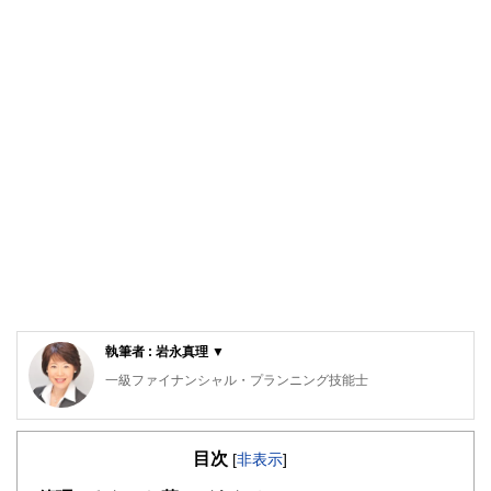
執筆者 : 岩永真理 ▼
一級ファイナンシャル・プランニング技能士
CFP®
ロングステイ・アドバイザー、住宅ローンアドバイザー、一
目次
般財団法人女性労働協会 認定講師。IFPコンフォート代表
[
非表示
]
横浜市出身、早稲田大学卒業。大手金融機関に入行後、ルク