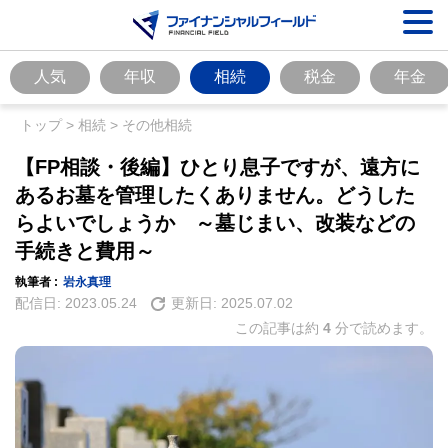
人気
年収
相続
税金
年金
トップ
>
相続
>
その他相続
【FP相談・後編】ひとり息子ですが、遠方に
あるお墓を管理したくありません。どうした
らよいでしょうか ～墓じまい、改装などの
手続きと費用～
執筆者 :
岩永真理
配信日:
2023.05.24
更新日:
2025.07.02
この記事は約
4
分で読めます。