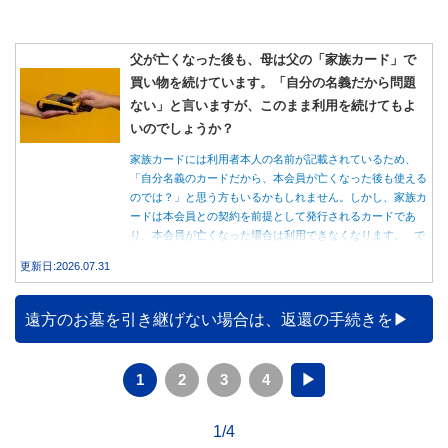
父が亡くなった後も、母は父の「家族カード」で
買い物を続けています。「自分の名義だから問題
ない」と言いますが、このまま利用を続けてもよ
いのでしょうか？
家族カードには利用者本人の名前が記載されているため、
「自分名義のカードだから、本会員が亡くなった後も使える
のでは？」と思う方もいるかもしれません。しかし、家族カ
ードは本会員との契約を前提として発行されるカードであ
り、本会員が亡くなった場合は利用できなくなります。 で
は、父親が亡くなった後も母親が家族カードを使い続ける
更新日:2026.07.31
と、どのような問題があるのでしょうか。本記事では、家族
カードの仕組みや、本会員が亡くなった後の正しい対応、遺
族が行うべき手続きについて分かりやすく解説します。
遠方のお墓を引き継げない場合は、返還の手続きを
1
2
3
4
▶
1/4